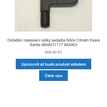
Ovládání nastavení výšky sedadla řidiče Citroën Xsara
Xantia 9608371177 8920K3
968,00
Kč
Upozornit až bude produkt skladem
Čtěte více