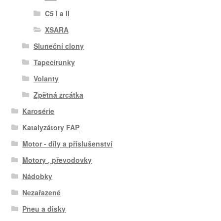
C5 I a II
XSARA
Sluneční clony
Tapecírunky
Volanty
Zpětná zrcátka
Karosérie
Katalyzátory FAP
Motor - díly a příslušenství
Motory , převodovky
Nádobky
Nezařazené
Pneu a disky