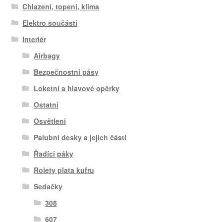
Chlazení, topení, klima
Elektro součásti
Interiér
Airbagy
Bezpečnostní pásy
Loketní a hlavové opěrky
Ostatní
Osvětlení
Palubní desky a jejich části
Řadící páky
Rolety plata kufru
Sedačky
308
607