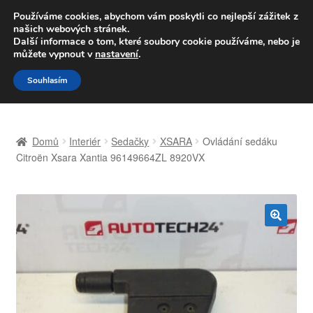
DOPRAVA od 139,-Kč
Používáme cookies, abychom vám poskytli co nejlepší zážitek z
našich webových stránek.
Volejte po-pá 9-16 704 494 494
Další informace o tom, které soubory cookie používáme, nebo je
můžete vypnout v
nastavení
.
Přeskočit
Přejít
Menu
Souhlasím
na
k
navigaci
obsahu
Úvodní stránka
webu
Domů
Interiér
Sedačky
XSARA
Ovládání sedáku
Celosvětová doprava
Citroën Xsara Xantia 96149664ZL 8920VX
Doprava
Kontakt
🔍
Košík
Můj účet