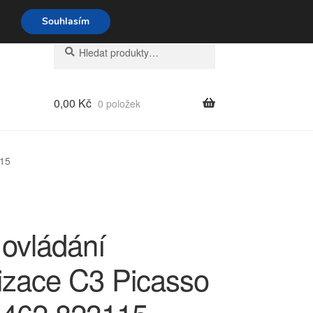
o-pá 9-16 704 494 494
Souhlasím
Hledat:
Hledat
0,00
Kč
0 položek
115
 ovládání
tizace C3 Picasso