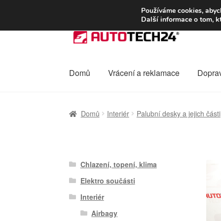
DOPRAVA od 13
Používáme cookies, abych
Další informace o tom, k
Přeskočit
Přejít
na
k
navigaci
obsahu
webu
Domů
Vrácení a reklamace
Dopra
Úvodní stránka
Celosvětová doprava
Dopra
Domů
Interiér
Palubní desky a jejich části
Ochrana osobních údajů
Platby
Pokladna
Chlazení, topení, klima
Elektro součásti
Interiér
Airbagy