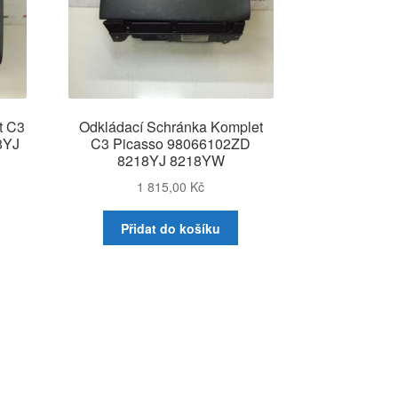
t C3
Odkládací Schránka Komplet
8YJ
C3 Picasso 98066102ZD
8218YJ 8218YW
1 815,00
Kč
Přidat do košíku