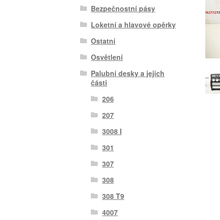
Bezpečnostní pásy
Loketní a hlavové opěrky
Ostatní
Osvětlení
Palubní desky a jejich
části
206
207
3008 I
301
307
308
308 T9
4007