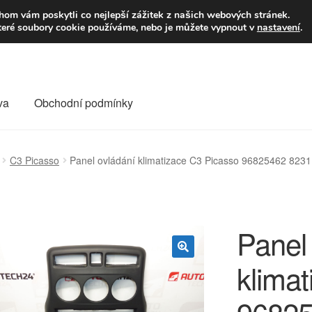
9,-Kč
Volejte p
om vám poskytli co nejlepší zážitek z našich webových stránek.
teré soubory cookie používáme, nebo je můžete vypnout v
nastavení
.
va
Obchodní podmínky
va
Kontakt
Košík
Můj účet
O nás
Obchodní podmínky
C3 Picasso
Panel ovládání klimatizace C3 Picasso 96825462 823
Reklamace
Reklamační řád
Vrakoviště Citroën
Panel
klima
🔍