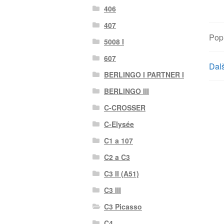
406
407
Pop
5008 I
607
Dalš
BERLINGO I PARTNER I
BERLINGO III
C-CROSSER
C-Elysée
C1 a 107
C2 a C3
C3 II (A51)
C3 III
C3 Picasso
C4