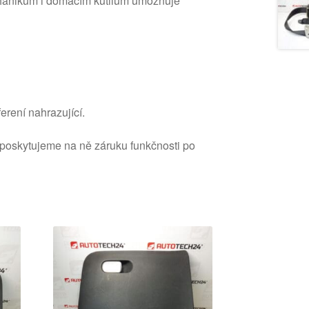
hanikům i domácím kutilům umožňuje
erení nahrazující.
 poskytujeme na ně záruku funkčnosti po