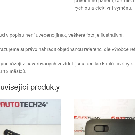
původního panelu, což mec
rychlou a efektivní výměnu.
d v popisu není uvedeno jinak, veškeré foto je ilustrativní.
azujeme si právo nahradit objednanou referenci dle výrobce ref
 pocházejí z havarovaných vozidel, jsou pečlivě kontrolovány a
u 12 měsíců.
uvisející produkty