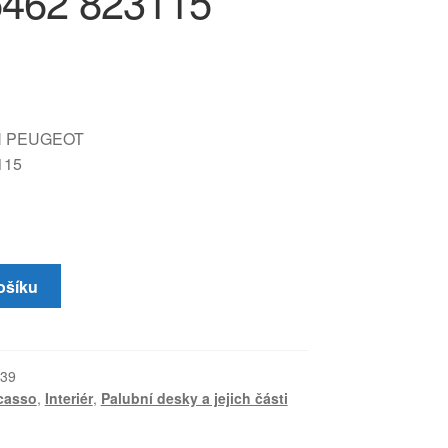
462 823115
N PEUGEOT
115
ošíku
39
casso
,
Interiér
,
Palubní desky a jejich části