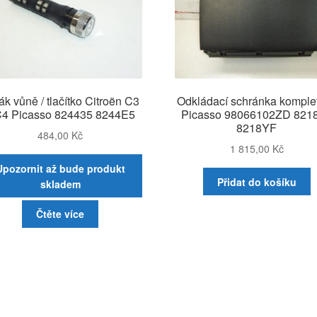
ák vůně / tlačítko Citroën C3
Odkládací schránka komple
 C4 Picasso 824435 8244E5
Picasso 98066102ZD 821
8218YF
484,00
Kč
1 815,00
Kč
Upozornit až bude produkt
Přidat do košíku
skladem
Čtěte více