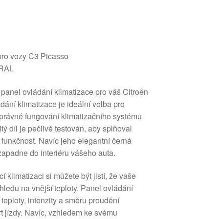
pro vozy C3 Picasso
TRAL
ý panel ovládání klimatizace pro váš Citroën
ání klimatizace je ideální volba pro
t správné fungování klimatizačního systému
tý díl je pečlivě testován, aby splňoval
 funkčnost. Navíc jeho elegantní černá
zapadne do interiéru vášeho auta.
 klimatizaci si můžete být jistí, že vaše
ledu na vnější teploty. Panel ovládání
eploty, intenzity a směru proudění
t jízdy. Navíc, vzhledem ke svému