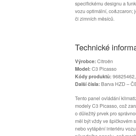
specifickému designu a funkč
vozu optimální, co&zcaron; j
či zimních měsíců.
Technické inform
Výrobce:
Citroën
Model:
C3 Picasso
Kódy produktů:
96825462,
Další čísla:
Barva HZD – 
Tento panel ovládání klimat
modely C3 Picasso, což zaru
o důležitý prvek pro správno
měl být vždy ve špičkovém st
nebo vytápění interiéru vozu