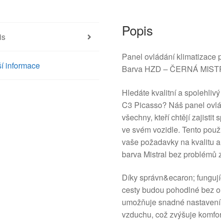
množství
Popis
is
Panel ovládání klimatizace 
í informace
Barva HZD – ČERNÁ MIS
Hledáte kvalitní a spolehliv
C3 Picasso? Náš panel ovlád
všechny, kteří chtějí zajisti
ve svém vozidle. Tento použi
vaše požadavky na kvalitu a
barva Mistral bez problémů 
Díky správn&ecaron; fungující
cesty budou pohodlné bez oh
umožňuje snadné nastavení t
vzduchu, což zvýšuje komfor