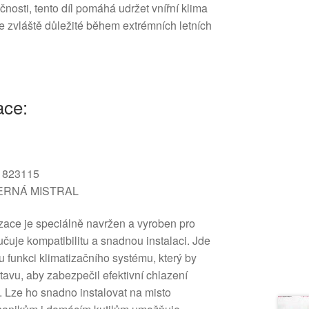
nosti, tento díl pomáhá udržet vnířní klima
e zvláště důležité během extrémních letních
ace:
 823115
ČERNÁ MISTRAL
izace je speciálně navržen a vyroben pro
čuje kompatibilitu a snadnou instalaci. Jde
u funkci klimatizačního systému, který by
avu, aby zabezpečil efektivní chlazení
. Lze ho snadno instalovat na misto