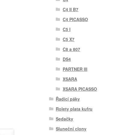
C4 II B7
C4 PICASSO
C5 I
C5 X7
C8 a 807
DS4
PARTNER III
XSARA
XSARA PICASSO
Řadící páky
Rolety plata kufru
Sedačky
Sluneční clony