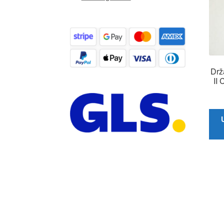
Drž
II