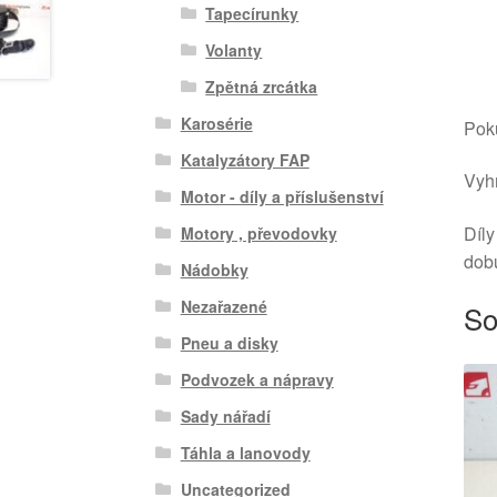
Tapecírunky
Volanty
Zpětná zrcátka
Karosérie
Poku
Katalyzátory FAP
Vyhr
Motor - díly a příslušenství
Díly
Motory , převodovky
dob
Nádobky
Nezařazené
So
Pneu a disky
Podvozek a nápravy
Sady nářadí
Táhla a lanovody
Uncategorized