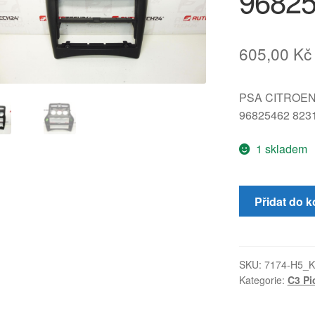
96825
605,00
Kč
PSA CITROE
96825462 823
1 skladem
Panel
Přidat do k
ovládání
klimatizace
C3
Picasso
SKU:
7174-H5_K
Kategorie:
C3 Pi
96825462
823115