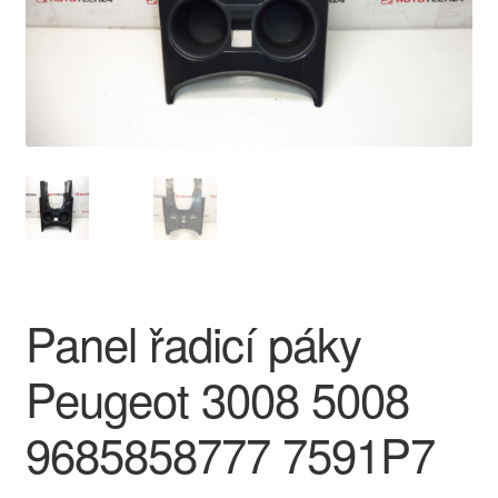
O nás
Obchodní podmínky
Ochrana osobních údajů
Platby
Pokladna
Panel řadicí páky
Reklamace
Peugeot 3008 5008
Reklamační řád
9685858777 7591P7
Vrakoviště Citroën