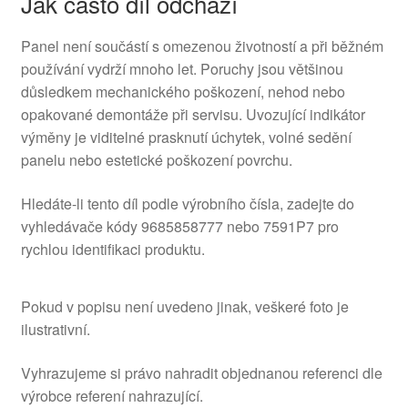
Jak často díl odchází
Panel není součástí s omezenou životností a při běžném
používání vydrží mnoho let. Poruchy jsou většinou
důsledkem mechanického poškození, nehod nebo
opakované demontáže při servisu. Uvozující indikátor
výměny je viditelné prasknutí úchytek, volné sedění
panelu nebo estetické poškození povrchu.
Hledáte-li tento díl podle výrobního čísla, zadejte do
vyhledávače kódy 9685858777 nebo 7591P7 pro
rychlou identifikaci produktu.
Pokud v popisu není uvedeno jinak, veškeré foto je
ilustrativní.
Vyhrazujeme si právo nahradit objednanou referenci dle
výrobce referení nahrazující.