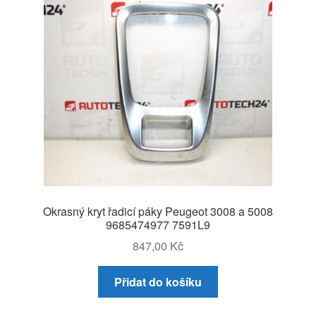
Okrasný kryt řadicí páky Peugeot 3008 a 5008
9685474977 7591L9
847,00
Kč
Přidat do košíku