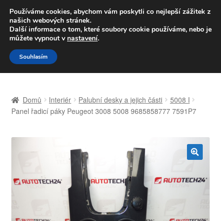
DOPRAVA od 139,-Kč
Používáme cookies, abychom vám poskytli co nejlepší zážitek z
našich webových stránek.
Volejte po-pá 9-16 704 494 494
Další informace o tom, které soubory cookie používáme, nebo je
můžete vypnout v
nastavení
.
Přeskočit
Přejít
Menu
Souhlasím
na
k
navigaci
obsahu
Úvodní stránka
webu
Domů
Interiér
Palubní desky a jejich části
5008 I
Celosvětová doprava
Panel řadicí páky Peugeot 3008 5008 9685858777 7591P7
Doprava
Kontakt
🔍
Košík
Můj účet