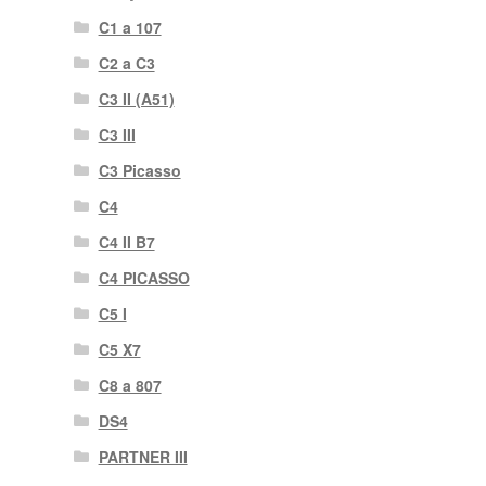
C1 a 107
C2 a C3
C3 II (A51)
C3 III
C3 Picasso
C4
C4 II B7
C4 PICASSO
C5 I
C5 X7
C8 a 807
DS4
PARTNER III