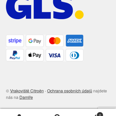
©
Vrakoviště Citroën
-
Ochrana osobních údajů
najdete
nás na
Damiře
0