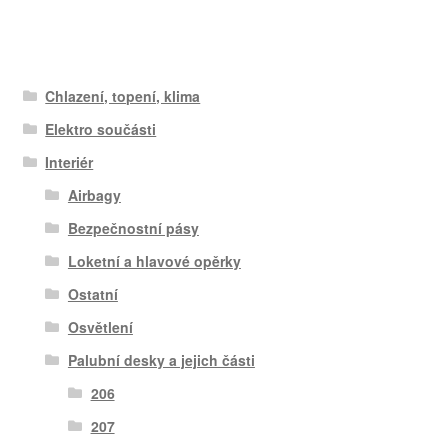
Chlazení, topení, klima
Elektro součásti
Interiér
Airbagy
Bezpečnostní pásy
Loketní a hlavové opěrky
Ostatní
Osvětlení
Palubní desky a jejich části
206
207