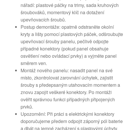
nářadí: plastové páčky na trimy, sada kruhových
šroubováků, momentový klíč na dotažení
upevňovacích šroubů.
Postup demontáže: opatrně odstraněte okolní
kryty a lišty pomocí plastových páček, odšroubujte
upevňovací šrouby panelu, pečlivě odpojte
případné konektory (pokud panel obsahuje
osvětlení nebo ovládací prvky) a vyjměte panel
směrem ven.
Montáž nového panelu: nasadit panel na své
místo, zkontrolovat zarovnání úchytek, zajistit
šrouby s předepsaným utahovacím momentem a
znovu zapojit veškeré konektory. Po montáži
ověřit správnou funkci případných připojených
prvků.
Upozornění: Při práci s elektrickými konektory
doporučujeme předem odpojit záporný pól baterie
a dbát na jemné zacházení s plastovými úchyty,