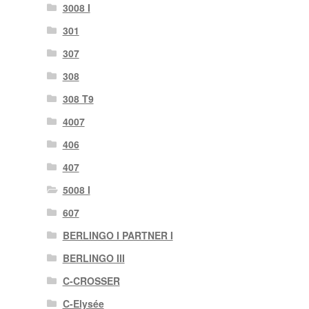
3008 I
301
307
308
308 T9
4007
406
407
5008 I
607
BERLINGO I PARTNER I
BERLINGO III
C-CROSSER
C-Elysée