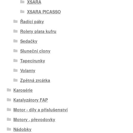
XSARA
XSARA PICASSO
Řadící páky
Rolety plata kufru
Sedačky
Sluneční clony
Tapecírunky
Volanty
Zpětná zrcátka
Karosérie
Katalyzátory FAP
Motor - díly a příslušenství
Motory , převodovky
Nádobky