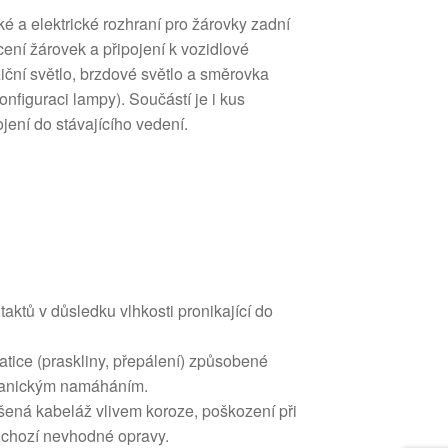
é a elektrické rozhraní pro žárovky zadní
ení žárovek a připojení k vozidlové
iční světlo, brzdové světlo a směrovka
onfiguraci lampy). Součástí je i kus
jení do stávajícího vedení.
aktů v důsledku vlhkosti pronikající do
tice (praskliny, přepálení) způsobené
hanickým namáháním.
šená kabeláž vlivem koroze, poškození při
dchozí nevhodné opravy.