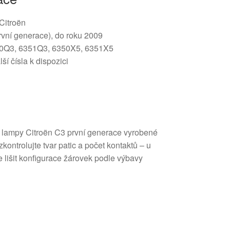
 Citroën
rvní generace), do roku 2009
0Q3, 6351Q3, 6350X5, 6351X5
í čísla k dispozici
 lampy Citroën C3 první generace vyrobené
kontrolujte tvar patic a počet kontaktů – u
 lišit konfigurace žárovek podle výbavy