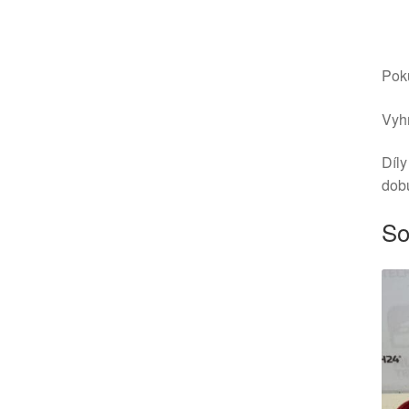
Poku
Vyhr
Díly
dob
So