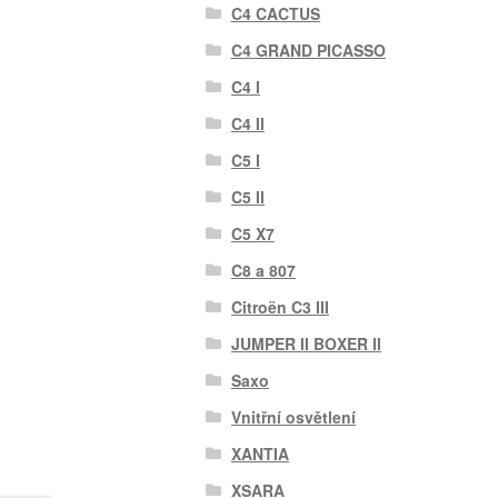
C4 CACTUS
C4 GRAND PICASSO
C4 I
C4 II
C5 I
C5 II
C5 X7
C8 a 807
Citroën C3 III
JUMPER II BOXER II
Saxo
Vnitřní osvětlení
XANTIA
XSARA