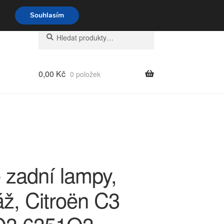
o-pá 9-16 704 494 494
Souhlasím
Hledat:
Hledat
0,00
Kč
0 položek
 zadní lampy,
áž, Citroën C3