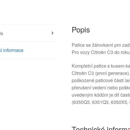
Popis
is
Patice se žárovkami pro zad
í informace
Pro vozy Citroën C3 do rok
Kompletní patice s kusem ka
Citroën C3 (první generace).
poškozené paticové části la
přerušení vedení nebo poško
uvedeným kódům je díl čast
(6350Q3, 6351Q3, 6350X5, 
Technické inform