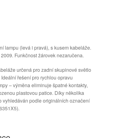
ní lampu (levá i pravá), s kusem kabeláže.
u 2009. Funkčnost žárovek nezaručena.
beláže určená pro zadní skupinové světlo
 Ideální řešení pro rychlou opravu
mpy – výměna eliminuje špatné kontakty,
zenou plastovou patice. Díky několika
o vyhledáván podle originálních označení
6351X5).
ace