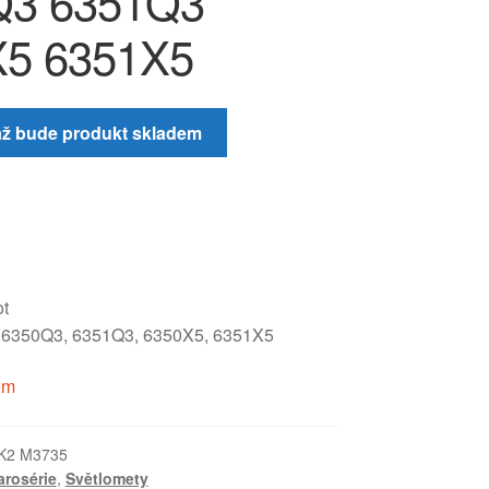
Q3 6351Q3
X5 6351X5
až bude produkt skladem
t
k 6350Q3, 6351Q3, 6350X5, 6351X5
em
K2 M3735
arosérie
,
Světlomety