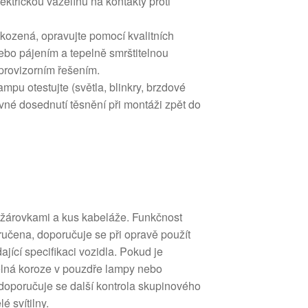
ektrickou vazelínu na kontakty proti
kozená, opravujte pomocí kvalitních
ebo pájením a tepelně smrštitelnou
provizorním řešením.
ampu otestujte (světla, blinkry, brzdové
rávné dosednutí těsnění při montáži zpět do
 žárovkami a kus kabeláže. Funkčnost
ručena, doporučuje se při opravě použít
jící specifikaci vozidla. Pokud je
elná koroze v pouzdře lampy nebo
 doporučuje se další kontrola skupinového
é svítilny.