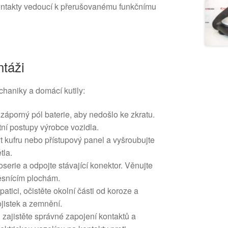
ontakty vedoucí k přerušovanému funkčnímu
táži
haniky a domácí kutily:
záporný pól baterie, aby nedošlo ke zkratu.
ní postupy výrobce vozidla.
yt kufru nebo přístupový panel a vyšroubujte
tla.
oserie a odpojte stávající konektor. Věnujte
těsnícím plochám.
tici, očistěte okolní části od koroze a
ojistek a zemnění.
 zajistěte správné zapojení kontaktů a