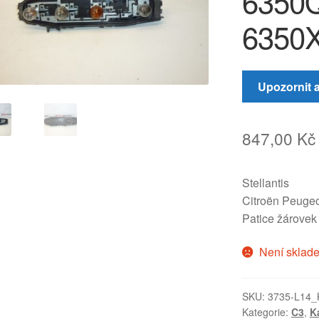
6350
6350
Upozornit 
847,00
Kč
Stellantis
Citroën Peugeo
Patice žárove
Není sklad
SKU:
3735-L14_
Kategorie:
C3
,
K