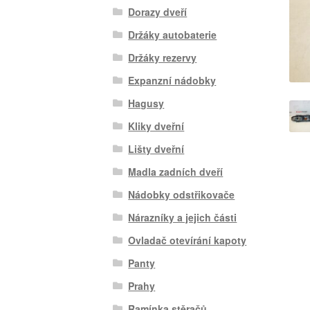
Dorazy dveří
Držáky autobaterie
Držáky rezervy
Expanzní nádobky
Hagusy
Kliky dveřní
Lišty dveřní
Madla zadních dveří
Nádobky odstřikovače
Nárazníky a jejich části
Ovladač otevírání kapoty
Panty
Prahy
Ramínka stěračů