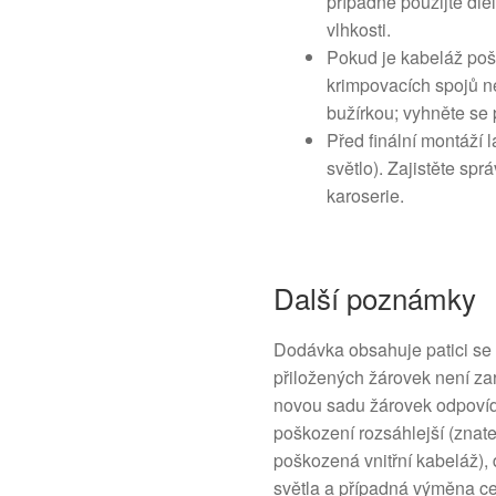
případně použijte diel
vlhkosti.
Pokud je kabeláž poš
krimpovacích spojů n
bužírkou; vyhněte se 
Před finální montáží l
světlo). Zajistěte sp
karoserie.
Další poznámky
Dodávka obsahuje patici se
přiložených žárovek není za
novou sadu žárovek odpovída
poškození rozsáhlejší (znat
poškozená vnitřní kabeláž),
světla a případná výměna cel