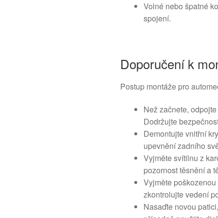
Volné nebo špatné k
spojení.
Doporučení k mon
Postup montáže pro automec
Než začnete, odpojte 
Dodržujte bezpečnost
Demontujte vnitřní kr
upevnění zadního svě
Vyjměte svítilnu z kar
pozornost těsnění a 
Vyjměte poškozenou pa
zkontrolujte vedení p
Nasaďte novou patici,