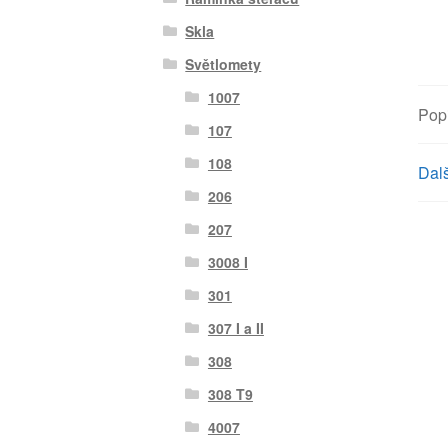
Skla
Světlomety
1007
Pop
107
108
Dalš
206
207
3008 I
301
307 I a II
308
308 T9
4007