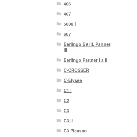
406
407
5008 I
607
Berlingo B9 III, Partner
III
Berlingo Partner I a II
C-CROSSER
C-Elysée
C1 I
C2
C3
C3 II
C3 Picasso