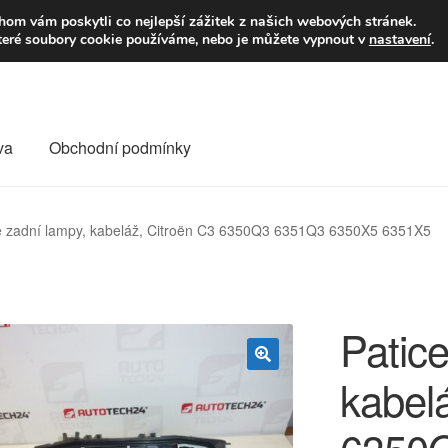
9,-Kč
Volejte p
om vám poskytli co nejlepší zážitek z našich webových stránek.
teré soubory cookie používáme, nebo je můžete vypnout v
nastavení
.
va
Obchodní podmínky
va
Kontakt
Košík
Můj účet
O nás
Obchodní podmínky
e zadní lampy, kabeláž, Citroën C3 6350Q3 6351Q3 6350X5 6351X5
Reklamace
Reklamační řád
Vrakoviště Citroën
Patice
kabel
🔍