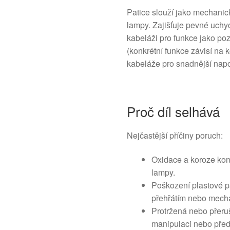
Patice slouží jako mechanick
lampy. Zajišťuje pevné uchyc
kabeláži pro funkce jako poz
(konkrétní funkce závisí na k
kabeláže pro snadnější napo
Proč díl selhává
Nejčastější příčiny poruch:
Oxidace a koroze kont
lampy.
Poškození plastové pa
přehřátím nebo mec
Protržená nebo přeru
manipulaci nebo pře