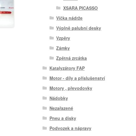
XSARA PICASSO
Víčka nádrže
Výplně palubní desky
Vzpěry
Zámky
Zpětná zrcátka
Katalyzátory FAP
Motor - díly a příslušenství
Motory , převodovky
Nádobky
Nezařazené
Pneu a disky
Podvozek a nápravy