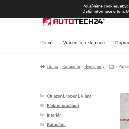
DOPRAVA od 13
Používáme cookies, abych
Další informace o tom, k
Přeskočit
Přejít
na
k
navigaci
obsahu
webu
Domů
Vrácení a reklamace
Dopra
Úvodní stránka
Celosvětová doprava
Dopra
Domů
Karosérie
Světlomety
C3
Patic
Ochrana osobních údajů
Platby
Pokladna
Chlazení, topení, klima
Elektro součásti
Interiér
Karosérie