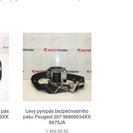
 pás
Levý pyropás bezpečnostního
06XX
pásu Peugeot 207 96869034XX
8975JA
1 452,00
Kč