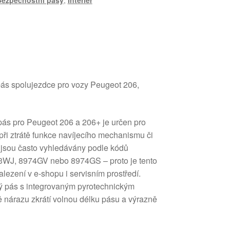
Bezpečnostní pásy
,
Interiér
pás spolujezdce pro vozy Peugeot 206,
opás pro Peugeot 206 a 206+ je určen pro
ři ztrátě funkce navíjecího mechanismu či
u jsou často vyhledávány podle kódů
WJ, 8974GV nebo 8974GS – proto je tento
lezení v e-shopu i servisním prostředí.
ý pás s integrovaným pyrotechnickým
ě nárazu zkrátí volnou délku pásu a výrazně