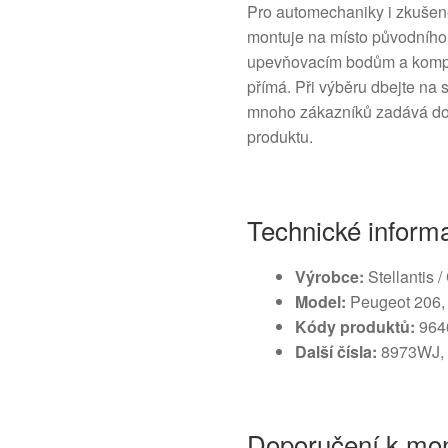
Pro automechaniky i zkušené
montuje na místo původního
upevňovacím bodům a kompat
přímá. Při výběru dbejte na
mnoho zákazníků zadává do
produktu.
Technické inform
Výrobce:
Stellantis 
Model:
Peugeot 206,
Kódy produktů:
964
Další čísla:
8973WJ,
Doporučení k mon