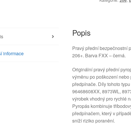
Kategorie:
206
,
Peugeot
206
206+
96468608XX
8973WL
Popis
is
množství
Pravý přední bezpečnostní 
í informace
206+. Barva FXX – černá.
Originální pravý přední pyr
výměnu po poškození nebo p
předpínače. Díly tohoto typ
96468608XX, 8973WL, 8973
výrobek vhodný pro rychlé na
Pyropás kombinuje tříbodov
předpínačem, který v případ
sníží riziko poranění.