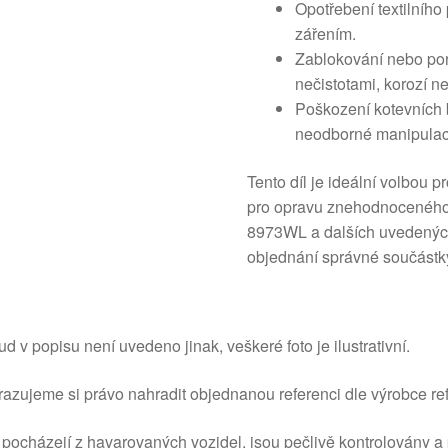
Opotřebení textilního
zářením.
Zablokování nebo po
nečistotami, korozí
Poškození kotevních 
neodborné manipulaci
Tento díl je ideální volbou 
pro opravu znehodnoceného
8973WL a dalších uvedených 
objednání správné součástk
d v popisu není uvedeno jinak, veškeré foto je ilustrativní.
azujeme si právo nahradit objednanou referenci dle výrobce ref
 pocházejí z havarovaných vozidel, jsou pečlivě kontrolovány a