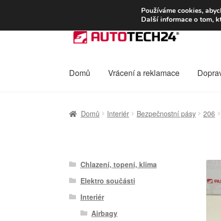
DOPRAVA od 13
Používáme cookies, abych
Další informace o tom, k
Přeskočit
Přejít
na
k
navigaci
obsahu
webu
Domů
Vrácení a reklamace
Dopra
Úvodní stránka
Celosvětová doprava
Dopra
Domů
Interiér
Bezpečnostní pásy
206
Ochrana osobních údajů
Platby
Pokladna
Chlazení, topení, klima
Elektro součásti
Interiér
Airbagy