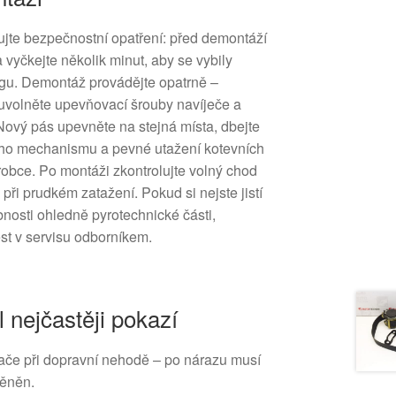
ujte bezpečnostní opatření: před demontáží
 vyčkejte několik minut, aby se vybily
gu. Demontáž provádějte opatrně –
, uvolněte upevňovací šrouby navíječe a
ový pás upevněte na stejná místa, dbejte
ího mechanismu a pevné utažení kotevních
obce. Po montáži zkontrolujte volný chod
při prudkém zatažení. Pokud si nejste jistí
osti ohledně pyrotechnické části,
t v servisu odborníkem.
l nejčastěji pokazí
ače při dopravní nehodě – po nárazu musí
měněn.