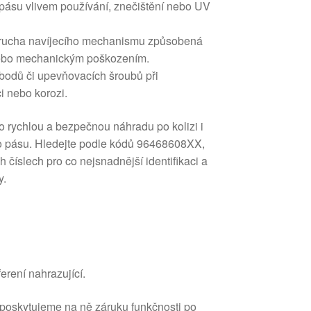
 pásu vlivem používání, znečištění nebo UV
rucha navíjecího mechanismu způsobená
 nebo mechanickým poškozením.
bodů či upevňovacích šroubů při
 nebo korozi.
pro rychlou a bezpečnou náhradu po kolizi i
 pásu. Hledejte podle kódů 96468608XX,
číslech pro co nejsnadnější identifikaci a
y.
erení nahrazující.
 poskytujeme na ně záruku funkčnosti po