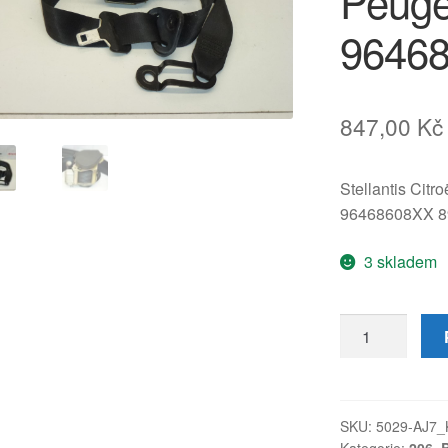
Peuge
9646
847,00
Kč
Stellantis Citr
96468608XX 
3 skladem
Pravý
pyropás
bezpečnostní
pás
pro
SKU:
5029-AJ7_