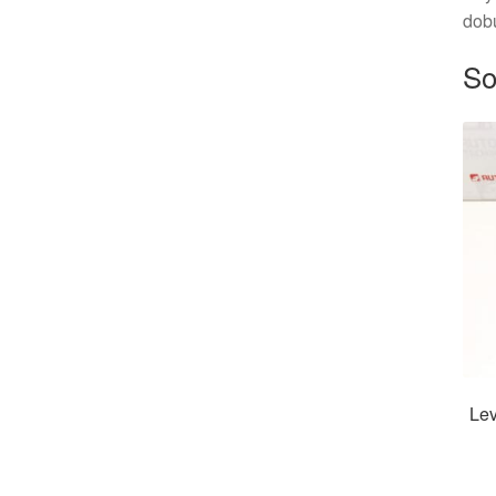
dob
So
Lev