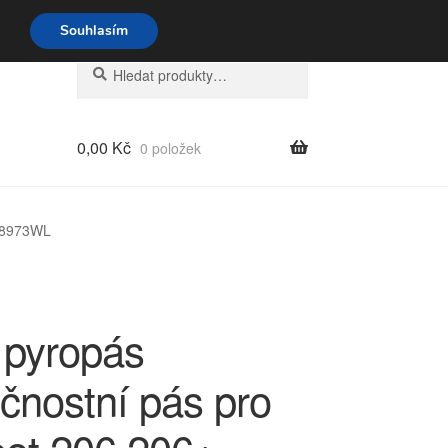
o-pá 9-16 704 494 494
Souhlasím
Hledat:
Hledat
0,00
Kč
0 položek
X 8973WL
 pyropás
čnostní pás pro