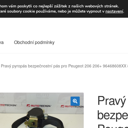
9,-Kč
Volejte p
om vám poskytli co nejlepší zážitek z našich webových stránek.
teré soubory cookie používáme, nebo je můžete vypnout v
nastavení
.
va
Obchodní podmínky
va
Kontakt
Košík
Můj účet
O nás
Obchodní podmínky
Pravý pyropás bezpečnostní pás pro Peugeot 206 206+ 96468608X
Reklamace
Reklamační řád
Vrakoviště Citroën
Pravý
bezpe
🔍