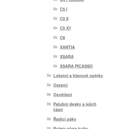
C5 I
C5 II
C5 X7
C8
XANTIA
XSARA
XSARA PICASSO
Loketní a hlavové opěrky
Ostatní
Osvětlení
Palubní desky a jejich
části
Řadící páky
Rolety plata kufru