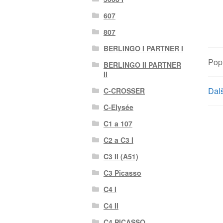
607
807
BERLINGO I PARTNER I
Pop
BERLINGO II PARTNER
II
Dalš
C-CROSSER
C-Elysée
C1 a 107
C2 a C3 I
C3 II (A51)
C3 Picasso
C4 I
C4 II
C4 PICASSO