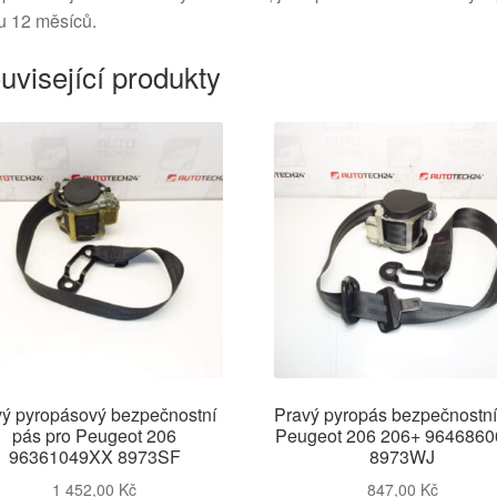
u 12 měsíců.
uvisející produkty
ý pyropásový bezpečnostní
Pravý pyropás bezpečnostní
pás pro Peugeot 206
Peugeot 206 206+ 964686
96361049XX 8973SF
8973WJ
1 452,00
Kč
847,00
Kč