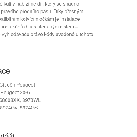
 kutily nabízíme díl, který se snadno
 pravého předního pásu. Díky přesným
ibilním kotvícím očkám je instalace
 shodu kódů dílu s hledaným číslem –
 vyhledávače právě kódy uvedené u tohoto
ace
/ Citroën Peugeot
 Peugeot 206+
68608XX, 8973WL
 8974GV, 8974GS
táži