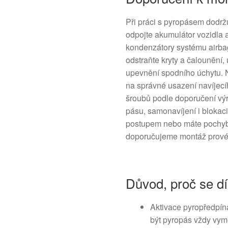
Při práci s pyropásem dodrž
odpojte akumulátor vozidla a
kondenzátory systému airba
odstraňte kryty a čalounění
upevnění spodního úchytu. N
na správné usazení navíjec
šroubů podle doporučení výr
pásu, samonavíjení i blokaci 
postupem nebo máte pochybn
doporučujeme montáž provés
Důvod, proč se dí
Aktivace pyropředpín
být pyropás vždy vy