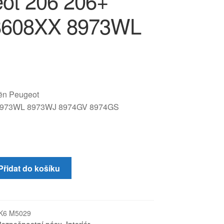
ot 206 206+
8608XX 8973WL
oën Peugeot
8973WL 8973WJ 8974GV 8974GS
Přidat do košíku
K6 M5029