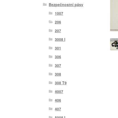
Bezpečnostní pásy
1007
206
207
3008 I
301
306
307
308
308 T9
4007
406
407
5008 I