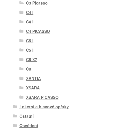
C3 Picasso
C4 I
C4 II
C4 PICASSO
C5 I
C5 II
C5 X7
C8
XANTIA
XSARA
XSARA PICASSO
Loketní a hlavové opěrky
Ostatní
Osvětlení