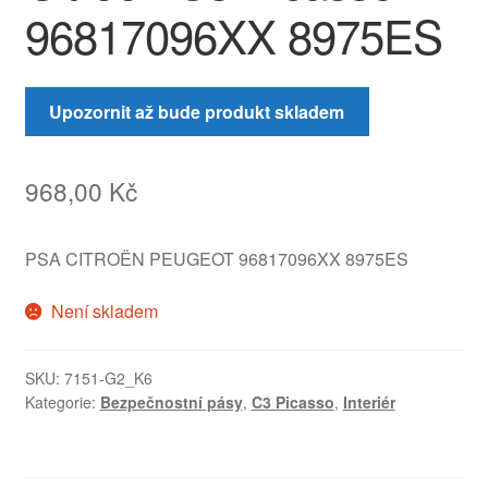
96817096XX 8975ES
Upozornit až bude produkt skladem
968,00
Kč
PSA CITROËN PEUGEOT 96817096XX 8975ES
Není skladem
SKU:
7151-G2_K6
Kategorie:
Bezpečnostní pásy
,
C3 Picasso
,
Interiér