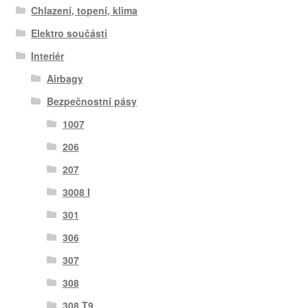
Chlazení, topení, klima
Elektro součásti
Interiér
Airbagy
Bezpečnostní pásy
1007
206
207
3008 I
301
306
307
308
308 T9