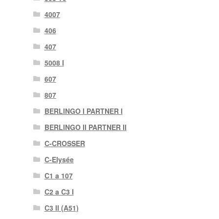
4007
406
407
5008 I
607
807
BERLINGO I PARTNER I
BERLINGO II PARTNER II
C-CROSSER
C-Elysée
C1 a 107
C2 a C3 I
C3 II (A51)