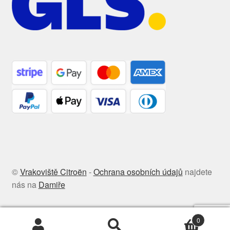
©
Vrakoviště Citroën
-
Ochrana osobních údajů
najdete
nás na
Damiře
0
Hledat:
Hledat