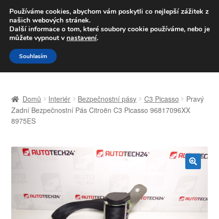
DOPRAVA od 139,-Kč
Používáme cookies, abychom vám poskytli co nejlepší zážitek z
našich webových stránek.
Volejte po-pá 9-16 704 494 494
Další informace o tom, které soubory cookie používáme, nebo je
můžete vypnout v
nastavení
.
Přeskočit
Přejít
Menu
Souhlasím
na
k
navigaci
obsahu
Úvodní stránka
webu
Domů
Interiér
Bezpečnostní pásy
C3 Picasso
Pravý
Celosvětová doprava
Zadní Bezpečnostní Pás Citroën C3 Picasso 96817096XX
8975ES
Doprava
Kontakt
🔍
Košík
Můj účet