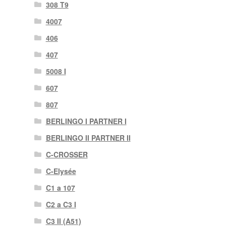
308 T9
4007
406
407
5008 I
607
807
BERLINGO I PARTNER I
BERLINGO II PARTNER II
C-CROSSER
C-Elysée
C1 a 107
C2 a C3 I
C3 II (A51)