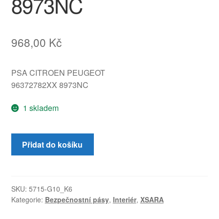
8973NC
968,00
Kč
PSA CITROEN PEUGEOT
96372782XX 8973NC
1 skladem
Přední
Přidat do košíku
pás
spolujezdce
Citroën
Xsara
SKU:
5715-G10_K6
Kategorie:
Bezpečnostní pásy
,
Interiér
,
XSARA
96372782XX
8973NC