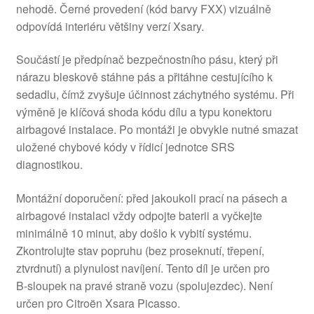
nehodě. Černé provedení (kód barvy FXX) vizuálně
odpovídá interiéru většiny verzí Xsary.
Součástí je předpínač bezpečnostního pásu, který při
nárazu bleskově stáhne pás a přitáhne cestujícího k
sedadlu, čímž zvyšuje účinnost záchytného systému. Při
výměně je klíčová shoda kódu dílu a typu konektoru
airbagové instalace. Po montáži je obvykle nutné smazat
uložené chybové kódy v řídicí jednotce SRS
diagnostikou.
Montážní doporučení: před jakoukoli prací na pásech a
airbagové instalaci vždy odpojte baterii a vyčkejte
minimálně 10 minut, aby došlo k vybití systému.
Zkontrolujte stav popruhu (bez proseknutí, třepení,
ztvrdnutí) a plynulost navíjení. Tento díl je určen pro
B‑sloupek na pravé straně vozu (spolujezdec). Není
určen pro Citroën Xsara Picasso.