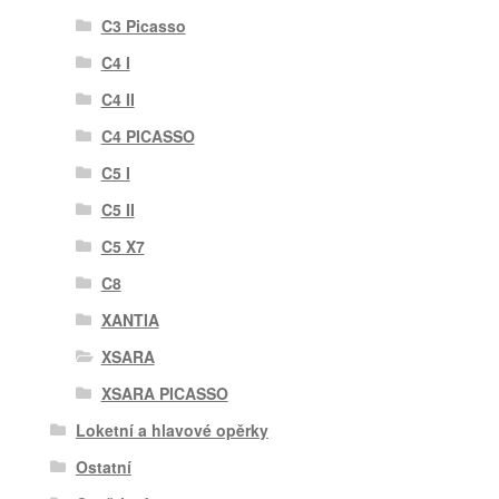
C3 Picasso
C4 I
C4 II
C4 PICASSO
C5 I
C5 II
C5 X7
C8
XANTIA
XSARA
XSARA PICASSO
Loketní a hlavové opěrky
Ostatní