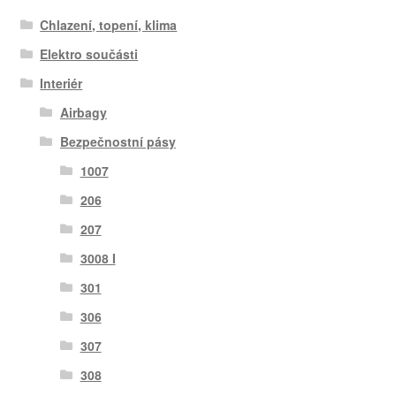
Chlazení, topení, klima
Elektro součásti
Interiér
Airbagy
Bezpečnostní pásy
1007
206
207
3008 I
301
306
307
308