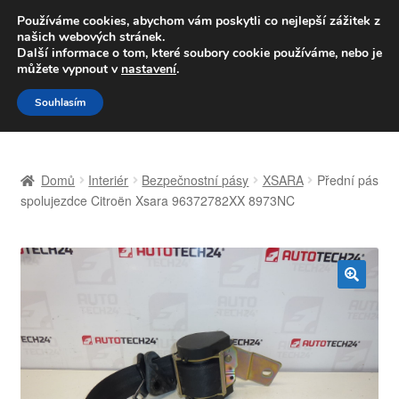
DOPRAVA od 139,-Kč
Používáme cookies, abychom vám poskytli co nejlepší zážitek z
našich webových stránek.
Volejte po-pá 9-16 704 494 494
Další informace o tom, které soubory cookie používáme, nebo je
můžete vypnout v
nastavení
.
Přeskočit
Přejít
Menu
Souhlasím
na
k
navigaci
obsahu
Úvodní stránka
webu
Domů
Interiér
Bezpečnostní pásy
XSARA
Přední pás
Celosvětová doprava
spolujezdce Citroën Xsara 96372782XX 8973NC
Doprava
Kontakt
🔍
Košík
Můj účet