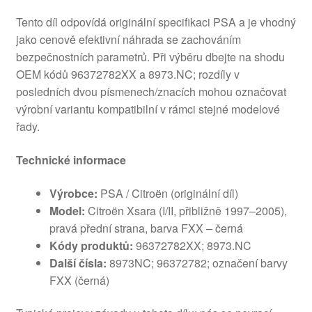
Tento díl odpovídá originální specifikaci PSA a je vhodný
jako cenově efektivní náhrada se zachováním
bezpečnostních parametrů. Při výběru dbejte na shodu
OEM kódů 96372782XX a 8973.NC; rozdíly v
posledních dvou písmenech/znacích mohou označovat
výrobní variantu kompatibilní v rámci stejné modelové
řady.
Technické informace
Výrobce:
PSA / Citroën (originální díl)
Model:
Citroën Xsara (I/II, přibližně 1997–2005),
pravá přední strana, barva FXX – černá
Kódy produktů:
96372782XX; 8973.NC
Další čísla:
8973NC; 96372782; označení barvy
FXX (černá)