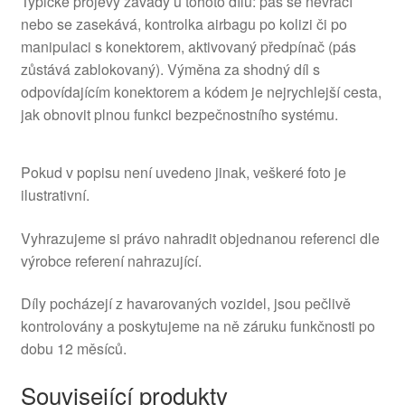
Typické projevy závady u tohoto dílu: pás se nevrací
nebo se zasekává, kontrolka airbagu po kolizi či po
manipulaci s konektorem, aktivovaný předpínač (pás
zůstává zablokovaný). Výměna za shodný díl s
odpovídajícím konektorem a kódem je nejrychlejší cesta,
jak obnovit plnou funkci bezpečnostního systému.
Pokud v popisu není uvedeno jinak, veškeré foto je
ilustrativní.
Vyhrazujeme si právo nahradit objednanou referenci dle
výrobce referení nahrazující.
Díly pocházejí z havarovaných vozidel, jsou pečlivě
kontrolovány a poskytujeme na ně záruku funkčnosti po
dobu 12 měsíců.
Související produkty