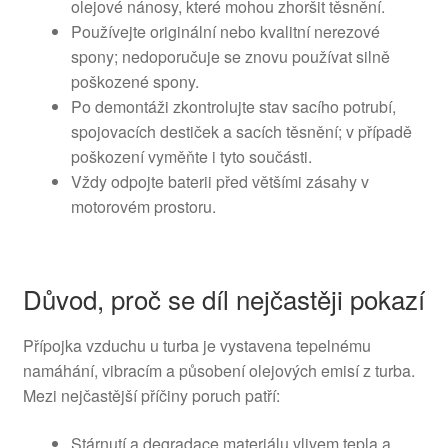
olejové nánosy, které mohou zhoršit těsnění.
Používejte originální nebo kvalitní nerezové
spony; nedoporučuje se znovu používat silně
poškozené spony.
Po demontáži zkontrolujte stav sacího potrubí,
spojovacích destiček a sacích těsnění; v případě
poškození vyměňte i tyto součásti.
Vždy odpojte baterii před většími zásahy v
motorovém prostoru.
Důvod, proč se díl nejčastěji pokazí
Přípojka vzduchu u turba je vystavena tepelnému
namáhání, vibracím a působení olejových emisí z turba.
Mezi nejčastější příčiny poruch patří:
Stárnutí a degradace materiálu vlivem tepla a