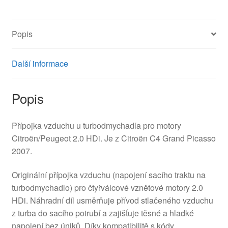
Popis
Další informace
Popis
Přípojka vzduchu u turbodmychadla pro motory
Citroën/Peugeot 2.0 HDi. Je z Citroën C4 Grand Picasso
2007.
Originální přípojka vzduchu (napojení sacího traktu na
turbodmychadlo) pro čtyřválcové vznětové motory 2.0
HDi. Náhradní díl usměrňuje přívod stlačeného vzduchu
z turba do sacího potrubí a zajišťuje těsné a hladké
napojení bez úniků. Díky kompatibilitě s kódy