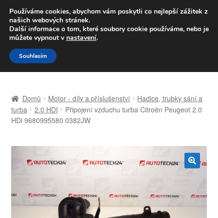
DOPRAVA od 139,-Kč
Používáme cookies, abychom vám poskytli co nejlepší zážitek z
našich webových stránek.
Volejte po-pá 9-16 704 494 494
Další informace o tom, které soubory cookie používáme, nebo je
můžete vypnout v
nastavení
.
Přeskočit
Přejít
Menu
Souhlasím
na
k
navigaci
obsahu
Úvodní stránka
webu
Domů
Motor - díly a příslušenství
Hadice, trubky sání a
Celosvětová doprava
turba
2.0 HDI
Připojení vzduchu turba Citroën Peugeot 2.0
HDi 9680995580 0382JW
Doprava
Kontakt
🔍
Košík
Můj účet