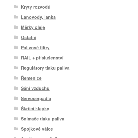
Kryty rozvodů
Lanovody, lanka
Měrky oleje
Ostatní
Palivové filtry
RAIL + příslušenství
Regulátory tlaku paliva
Řemenice
Sání vzduchu
Servočerpadla
Škrtící klapky
Snímače tlaku paliva
Spojkové válce