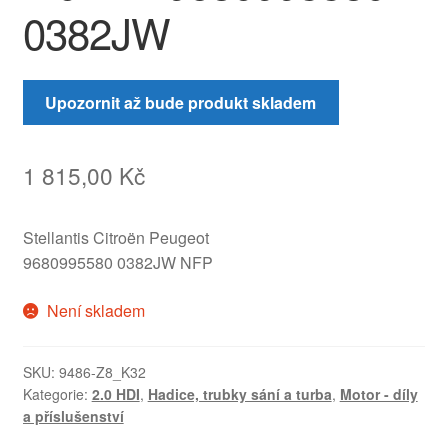
0382JW
Upozornit až bude produkt skladem
1 815,00
Kč
Stellantis Citroën Peugeot
9680995580 0382JW NFP
Není skladem
SKU:
9486-Z8_K32
Kategorie:
2.0 HDI
,
Hadice, trubky sání a turba
,
Motor - díly
a příslušenství