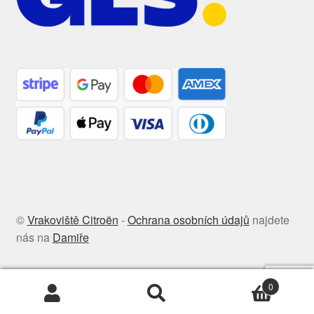
©
Vrakoviště Citroën
-
Ochrana osobních údajů
najdete
nás na
Damiře
0
Hledat:
Hledat