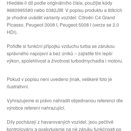
Hledáte-li díl podle originálního čísla, použijte kódy
9680995580 nebo 0382JW. V popisu produktu a štítcích
je vhodné uvádět varianty vozidel: Citroën C4 Grand
Picasso, Peugeot 3008 I, Peugeot 5008 I (verze se 2.0
HDi).
Pořiďte si funkční přípojku vzduchu turba se zárukou
správného napojení a bez úniků – zajistíte tím lepší
výkon, spolehlivost a životnost turbodmychadla i motoru.
Pokud v popisu není uvedeno jinak, veškeré foto je
ilustrativní.
Vyhrazujeme si právo nahradit objednanou referenci dle
výrobce referení nahrazující.
Díly pocházejí z havarovaných vozidel, jsou pečlivě
kontrolovány a poskytujeme na ně záruku funkčnosti po