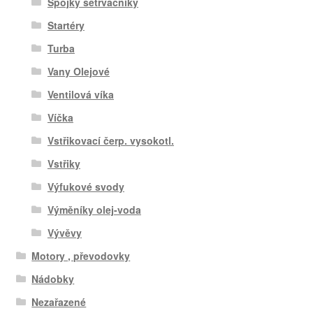
Spojky setrvačníky
Startéry
Turba
Vany Olejové
Ventilová víka
Víčka
Vstřikovací čerp. vysokotl.
Vstřiky
Výfukové svody
Výměníky olej-voda
Vývěvy
Motory , převodovky
Nádobky
Nezařazené