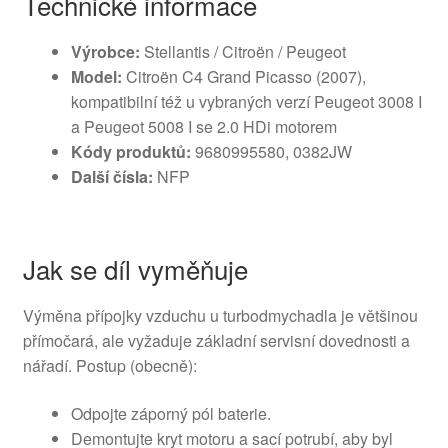
Technické informace
Výrobce:
Stellantis / Citroën / Peugeot
Model:
Citroën C4 Grand Picasso (2007),
kompatibilní též u vybraných verzí Peugeot 3008 I
a Peugeot 5008 I se 2.0 HDi motorem
Kódy produktů:
9680995580, 0382JW
Další čísla:
NFP
Jak se díl vyměňuje
Výměna přípojky vzduchu u turbodmychadla je většinou
přímočará, ale vyžaduje základní servisní dovednosti a
nářadí. Postup (obecně):
Odpojte záporný pól baterie.
Demontujte kryt motoru a sací potrubí, aby byl