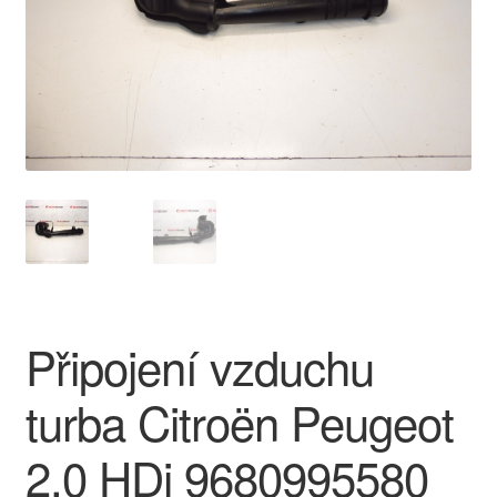
O nás
Obchodní podmínky
Ochrana osobních údajů
Platby
Pokladna
Reklamace
Připojení vzduchu
Reklamační řád
turba Citroën Peugeot
Vrakoviště Citroën
2.0 HDi 9680995580