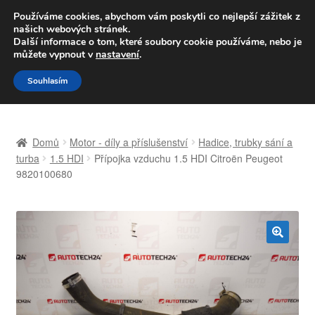
DOPRAVA od 139,-Kč
Používáme cookies, abychom vám poskytli co nejlepší zážitek z
našich webových stránek.
Volejte po-pá 9-16 704 494 494
Další informace o tom, které soubory cookie používáme, nebo je
můžete vypnout v
nastavení
.
Přeskočit
Přejít
Menu
Souhlasím
na
k
navigaci
obsahu
Úvodní stránka
webu
Domů
Motor - díly a příslušenství
Hadice, trubky sání a
Celosvětová doprava
turba
1.5 HDI
Přípojka vzduchu 1.5 HDI Citroën Peugeot
9820100680
Doprava
Kontakt
🔍
Košík
Můj účet