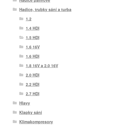
Hadice palivové
Hadice, trubky sání a turba
1.2
1.4 HDI
1.5 HDI
1.6 16V
1.6 HDI
1.8 16V a 2.0 16V
2.0 HDI
2.2 HDI
2.7 HDI
Hlavy
Klapky sání
Klimakompresory