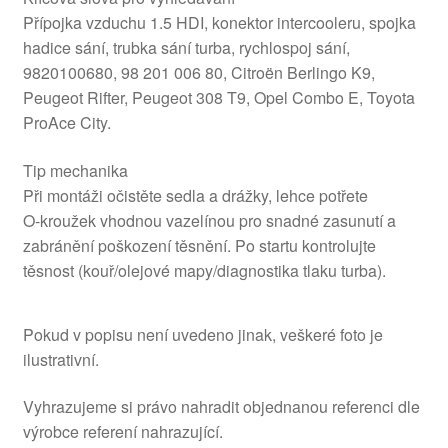
Přípojka vzduchu 1.5 HDI, konektor intercooleru, spojka
hadice sání, trubka sání turba, rychlospoj sání,
9820100680, 98 201 006 80, Citroën Berlingo K9,
Peugeot Rifter, Peugeot 308 T9, Opel Combo E, Toyota
ProAce City.
Tip mechanika
Při montáži očistěte sedla a drážky, lehce potřete
O‑kroužek vhodnou vazelínou pro snadné zasunutí a
zabránění poškození těsnění. Po startu kontrolujte
těsnost (kouř/olejové mapy/diagnostika tlaku turba).
Pokud v popisu není uvedeno jinak, veškeré foto je
ilustrativní.
Vyhrazujeme si právo nahradit objednanou referenci dle
výrobce referení nahrazující.