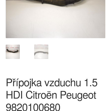
O nás
Obchodní podmínky
Ochrana osobních údajů
Platby
Pokladna
Reklamace
Přípojka vzduchu 1.5
Reklamační řád
HDI Citroën Peugeot
Vrakoviště Citroën
9820100680