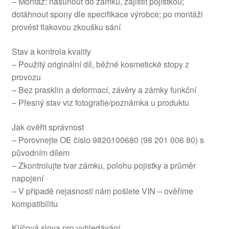
– Montáž: nasunout do zámku, zajistit pojistkou;
dotáhnout spony dle specifikace výrobce; po montáži
provést tlakovou zkoušku sání
Stav a kontrola kvality
– Použitý originální díl, běžné kosmetické stopy z
provozu
– Bez prasklin a deformací, závěry a zámky funkční
– Přesný stav viz fotografie/poznámka u produktu
Jak ověřit správnost
– Porovnejte OE číslo 9820100680 (98 201 006 80) s
původním dílem
– Zkontrolujte tvar zámku, polohu pojistky a průměr
napojení
– V případě nejasností nám pošlete VIN – ověříme
kompatibilitu
Klíčová slova pro vyhledávání