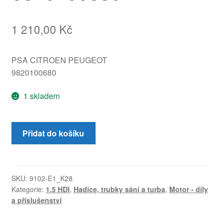
1 210,00
Kč
PSA CITROEN PEUGEOT
9820100680
1 skladem
Přípojka
Přidat do košíku
vzduchu
1.5
HDI
Citroën
SKU:
9102-E1_K28
Kategorie:
1.5 HDI
,
Hadice, trubky sání a turba
,
Motor - díly
Peugeot
a příslušenství
9820100680
množství