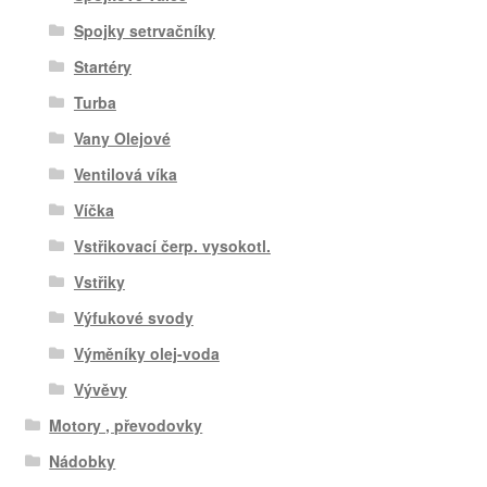
Spojky setrvačníky
Startéry
Turba
Vany Olejové
Ventilová víka
Víčka
Vstřikovací čerp. vysokotl.
Vstřiky
Výfukové svody
Výměníky olej-voda
Vývěvy
Motory , převodovky
Nádobky