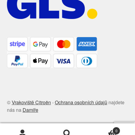
©
Vrakoviště Citroën
-
Ochrana osobních údajů
najdete
nás na
Damiře
0
Hledat:
Hledat