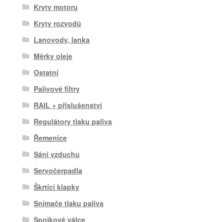
Kryty motoru
Kryty rozvodů
Lanovody, lanka
Měrky oleje
Ostatní
Palivové filtry
RAIL + příslušenství
Regulátory tlaku paliva
Řemenice
Sání vzduchu
Servočerpadla
Škrtící klapky
Snímače tlaku paliva
Spojkové válce