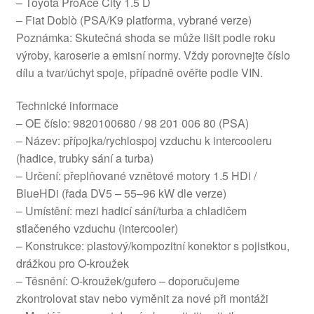
– Toyota ProAce City 1.5 D
– Fiat Doblò (PSA/K9 platforma, vybrané verze)
Poznámka: Skutečná shoda se může lišit podle roku
výroby, karoserie a emisní normy. Vždy porovnejte číslo
dílu a tvar/úchyt spoje, případně ověřte podle VIN.
Technické informace
– OE číslo: 9820100680 / 98 201 006 80 (PSA)
– Název: přípojka/rychlospoj vzduchu k intercooleru
(hadice, trubky sání a turba)
– Určení: přeplňované vznětové motory 1.5 HDi /
BlueHDi (řada DV5 – 55–96 kW dle verze)
– Umístění: mezi hadicí sání/turba a chladičem
stlačeného vzduchu (intercooler)
– Konstrukce: plastový/kompozitní konektor s pojistkou,
drážkou pro O‑kroužek
– Těsnění: O‑kroužek/gufero – doporučujeme
zkontrolovat stav nebo vyměnit za nové při montáži