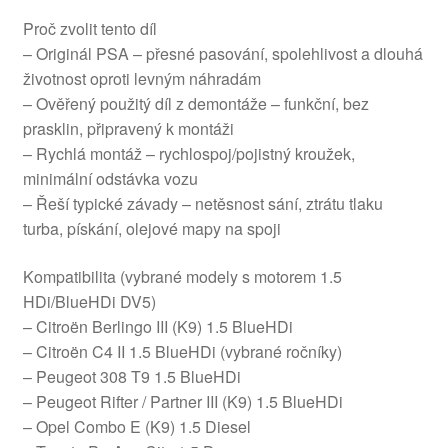
Proč zvolit tento díl
– Originál PSA – přesné pasování, spolehlivost a dlouhá
životnost oproti levným náhradám
– Ověřený použitý díl z demontáže – funkční, bez
prasklin, připravený k montáži
– Rychlá montáž – rychlospoj/pojistný kroužek,
minimální odstávka vozu
– Řeší typické závady – netěsnost sání, ztrátu tlaku
turba, pískání, olejové mapy na spoji
Kompatibilita (vybrané modely s motorem 1.5
HDi/BlueHDi DV5)
– Citroën Berlingo III (K9) 1.5 BlueHDi
– Citroën C4 II 1.5 BlueHDi (vybrané ročníky)
– Peugeot 308 T9 1.5 BlueHDi
– Peugeot Rifter / Partner III (K9) 1.5 BlueHDi
– Opel Combo E (K9) 1.5 Diesel