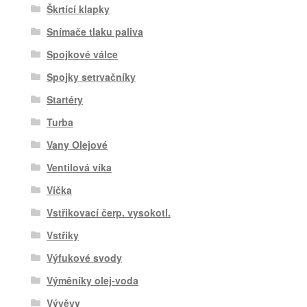
Škrtící klapky
Snímače tlaku paliva
Spojkové válce
Spojky setrvačníky
Startéry
Turba
Vany Olejové
Ventilová víka
Víčka
Vstřikovací čerp. vysokotl.
Vstřiky
Výfukové svody
Výměníky olej-voda
Vývěvy