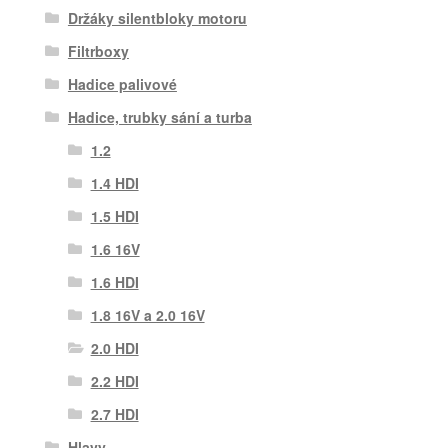
Držáky silentbloky motoru
Filtrboxy
Hadice palivové
Hadice, trubky sání a turba
1.2
1.4 HDI
1.5 HDI
1.6 16V
1.6 HDI
1.8 16V a 2.0 16V
2.0 HDI
2.2 HDI
2.7 HDI
Hlavy