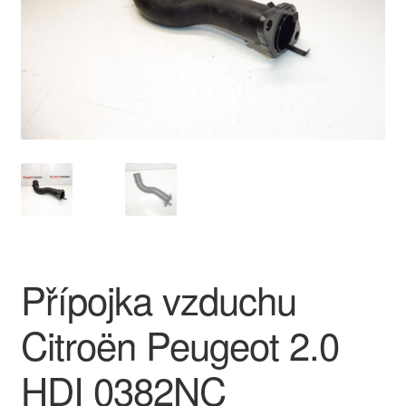
O nás
Obchodní podmínky
Ochrana osobních údajů
Platby
Pokladna
Reklamace
Přípojka vzduchu
Reklamační řád
Citroën Peugeot 2.0
Vrakoviště Citroën
HDI 0382NC