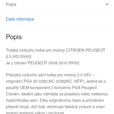
Popis
Další informace
Popis
Trubka vzduchu turba pro motory CITROEN PEUGEOT
2.0 HDI RH02
Je z citroen PEUGEOT 3008 2010 RH02
Přípojka vzduchu sání turba pro motory 2.0 HDi –
originální PSA díl 0382.NC (0382NC, NFP). Jedná se o
použitý OEM komponent z koncernu PSA Peugeot
Citroën, ideální jako náhrada za prasklou nebo netěsnou
hadici/trubku sání. Díky originálnímu tvaru a průměrům
přesně lícuje, drží tlak, eliminuje falešný vzduch a vrací
motoru správný výkon i pružnost.