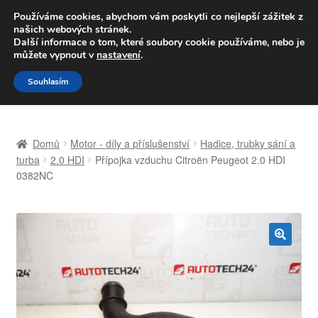
DOPRAVA od 139,-Kč
Používáme cookies, abychom vám poskytli co nejlepší zážitek z
našich webových stránek.
Volejte po-pá 9-16 704 494 494
Další informace o tom, které soubory cookie používáme, nebo je
můžete vypnout v
nastavení
.
Přeskočit
Přejít
Menu
Souhlasím
na
k
navigaci
obsahu
Úvodní stránka
webu
Domů
Motor - díly a příslušenství
Hadice, trubky sání a
Celosvětová doprava
turba
2.0 HDI
Přípojka vzduchu Citroën Peugeot 2.0 HDI
0382NC
Doprava
Kontakt
🔍
Košík
Můj účet