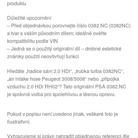
produktu
Důležité upozornění
– Před objednávkou porovnejte číslo 0382.NC (0382NC)
a tvar s vaším původním dílem; ideálně ověřte
kompatibilitu podle VIN
– Jedná se o použitý originální díl – drobné estetické
známky použití neovlivňují funkci
Hledáte „hadice sání 2.0 HDi“, „trubka turba 0382NC“,
„air intake hose Peugeot 3008/5008“ nebo „přípojka
vzduchu 2.0 HDi RH02“? Tato originální PSA 0382.NC
je správná volba pro spolehlivou a těsnou opravu.
Pokud v popisu není uvedeno jinak, veškeré foto je
ilustrativní.
Vyhrazujeme si právo nahradit objednanou referenci dle