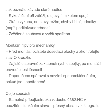
Jak poznáte závadu staré hadice
– Sykot/fičení při zátěži, olejový film kolem spojů
– Ztráta výkonu, nouzový režim, chyby řídicí jednotky
(např. podtlak/underboost)
– Zvětšená kouřivost a vyšší spotřeba
Montážní tipy pro mechaniky
– Před montáží očistěte dosedací plochy a zkontrolujte
stav O-kroužku
– Zajistěte správné zaklapnutí rychlospojky; po montáži
proveďte test těsnosti
– Doporučeno spárovat s novými sponami/těsněním,
pokud jsou opotřebené
Co je součástí
– Samotná přípojka/trubka vzduchu 0382.NC v
použitém, funkčním stavu – přesný obsah viz fotografie