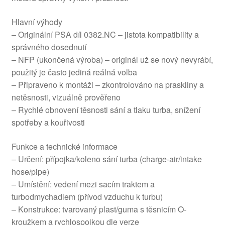
Hlavní výhody
– Originální PSA díl 0382.NC – jistota kompatibility a
správného dosednutí
– NFP (ukončená výroba) – originál už se nový nevyrábí,
použitý je často jediná reálná volba
– Připraveno k montáži – zkontrolováno na praskliny a
netěsnosti, vizuálně prověřeno
– Rychlé obnovení těsnosti sání a tlaku turba, snížení
spotřeby a kouřivosti
Funkce a technické informace
– Určení: přípojka/koleno sání turba (charge-air/intake
hose/pipe)
– Umístění: vedení mezi sacím traktem a
turbodmychadlem (přívod vzduchu k turbu)
– Konstrukce: tvarovaný plast/guma s těsnicím O-
kroužkem a rychlospojkou dle verze