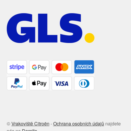
©
Vrakoviště Citroën
-
Ochrana osobních údajů
najdete
nás na
Damiře