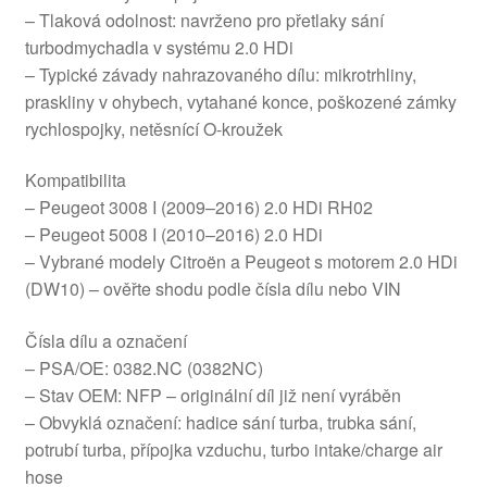
– Tlaková odolnost: navrženo pro přetlaky sání
turbodmychadla v systému 2.0 HDi
– Typické závady nahrazovaného dílu: mikrotrhliny,
praskliny v ohybech, vytahané konce, poškozené zámky
rychlospojky, netěsnící O-kroužek
Kompatibilita
– Peugeot 3008 I (2009–2016) 2.0 HDi RH02
– Peugeot 5008 I (2010–2016) 2.0 HDi
– Vybrané modely Citroën a Peugeot s motorem 2.0 HDi
(DW10) – ověřte shodu podle čísla dílu nebo VIN
Čísla dílu a označení
– PSA/OE: 0382.NC (0382NC)
– Stav OEM: NFP – originální díl již není vyráběn
– Obvyklá označení: hadice sání turba, trubka sání,
potrubí turba, přípojka vzduchu, turbo intake/charge air
hose