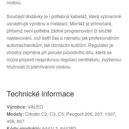
motoru.
Součástí dodávky je i potřebná kabeláž, která významně
usnadňuje výměnu a instalaci. Montáž je přímočará,
přičemž není potřeba žádné programování či složité
nastavování, což šetří čas a námahu jak profesionálním
automechanikům, tak domácím kutilům. Regulátor je
vhodný zejména při poruše původního dílu, která se
může projevit nesprávnou regulací ventilátoru, zvýšenou
hlučností či přehříváním motoru.
Technické informace
Výrobce:
VALEO
Modely:
Citroën C2, C3, C5; Peugeot 206, 207, 1007,
406, 607
Kódy produktů:
6441L2, 6442P3