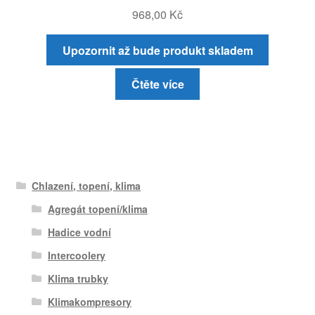
968,00
Kč
Upozornit až bude produkt skladem
Čtěte více
Chlazení, topení, klima
Agregát topení/klima
Hadice vodní
Intercoolery
Klima trubky
Klimakompresory