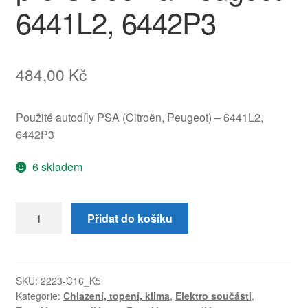
6441L2, 6442P3
484,00
Kč
Použité autodíly PSA (Citroën, Peugeot) – 6441L2,
6442P3
6 skladem
Regulátor
Přidat do košíku
otáček
ventilátoru
s
kabeláží
SKU:
2223-C16_K5
Kategorie:
Chlazení, topení, klima
,
Elektro součásti
,
pro