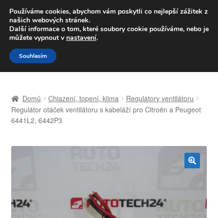
DOPRAVA od 139,-Kč
Používáme cookies, abychom vám poskytli co nejlepší zážitek z
našich webových stránek.
Volejte po-pá 9-16 704 494 494
Další informace o tom, které soubory cookie používáme, nebo je
můžete vypnout v
nastavení
.
Přeskočit
Přejít
Menu
Souhlasím
na
k
navigaci
obsahu
Úvodní stránka
webu
Domů
Chlazení, topení, klima
Regulátory ventilátoru
Celosvětová doprava
Regulátor otáček ventilátoru s kabeláží pro Citroën a Peugeot
6441L2, 6442P3
Doprava
Kontakt
🔍
Košík
Můj účet