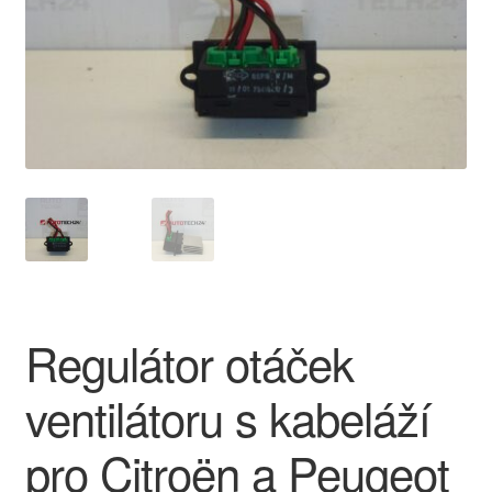
O nás
Obchodní podmínky
Ochrana osobních údajů
Platby
Pokladna
Reklamace
Regulátor otáček
Reklamační řád
ventilátoru s kabeláží
Vrakoviště Citroën
pro Citroën a Peugeot