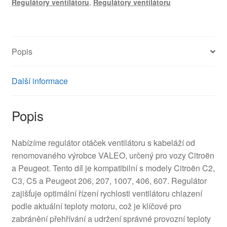
Regulátory ventilátoru
,
Regulátory ventilátoru
Citroën
a
Peugeot
6441L2,
Popis
6442P3
množství
Další informace
Popis
Nabízíme regulátor otáček ventilátoru s kabeláží od
renomovaného výrobce VALEO, určený pro vozy Citroën
a Peugeot. Tento díl je kompatibilní s modely Citroën C2,
C3, C5 a Peugeot 206, 207, 1007, 406, 607. Regulátor
zajišťuje optimální řízení rychlosti ventilátoru chlazení
podle aktuální teploty motoru, což je klíčové pro
zabránění přehřívání a udržení správné provozní teploty