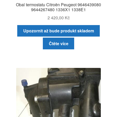
Obal termostatu Citroën Peugeot 9646439080
9644267480 1336X1 1338E1
2 420,00
Kč
Upozornit až bude produkt skladem
Čtěte více