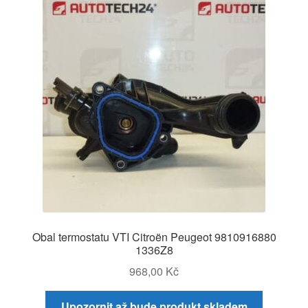
Obal termostatu VTI Citroën Peugeot 9810916880
1336Z8
968,00
Kč
Upozornit až bude produkt skladem