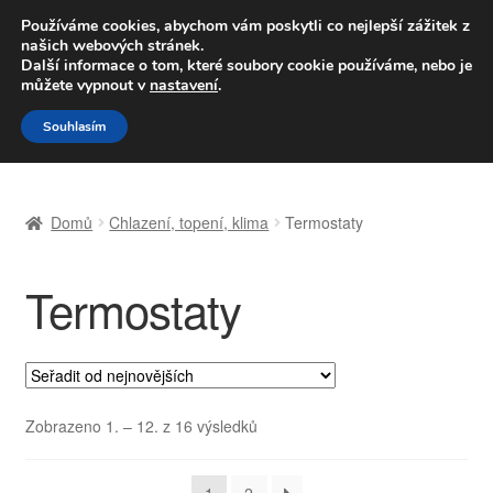
DOPRAVA od 139,-Kč
Používáme cookies, abychom vám poskytli co nejlepší zážitek z
našich webových stránek.
Volejte po-pá 9-16 704 494 494
Další informace o tom, které soubory cookie používáme, nebo je
můžete vypnout v
nastavení
.
Přeskočit
Přejít
Menu
Souhlasím
na
k
navigaci
obsahu
Úvodní stránka
webu
Domů
Chlazení, topení, klima
Termostaty
Celosvětová doprava
Termostaty
Doprava
Kontakt
Košík
Seřazeno
Zobrazeno 1. – 12. z 16 výsledků
od
Můj účet
nejnovějších