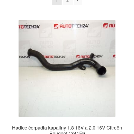
1
2
O nás
Obchodní podmínky
Ochrana osobních údajů
Platby
Pokladna
Reklamace
Reklamační řád
Vrakoviště Citroën
Hadice čerpadla kapaliny 1.8 16V a 2.0 16V Citroën
Peugeot 1341F9