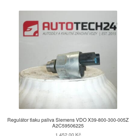
Regulátor tlaku paliva Siemens VDO X39-800-300-005Z
A2C59506225
1 452,00
Kč