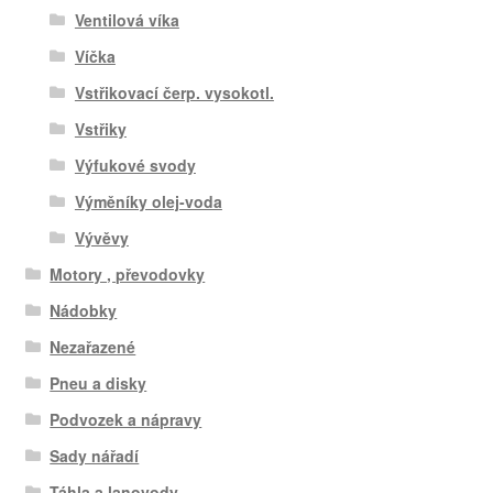
Ventilová víka
Víčka
Vstřikovací čerp. vysokotl.
Vstřiky
Výfukové svody
Výměníky olej-voda
Vývěvy
Motory , převodovky
Nádobky
Nezařazené
Pneu a disky
Podvozek a nápravy
Sady nářadí
Táhla a lanovody