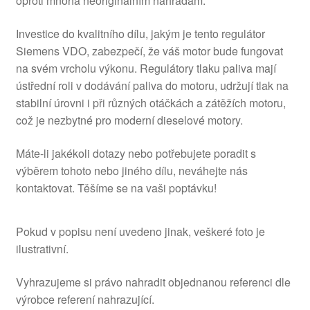
oproti mnoha neoriginálním náhradám.
Investice do kvalitního dílu, jakým je tento regulátor
Siemens VDO, zabezpečí, že váš motor bude fungovat
na svém vrcholu výkonu. Regulátory tlaku paliva mají
ústřední roli v dodávání paliva do motoru, udržují tlak na
stabilní úrovni i při různých otáčkách a zátěžích motoru,
což je nezbytné pro moderní dieselové motory.
Máte-li jakékoli dotazy nebo potřebujete poradit s
výběrem tohoto nebo jiného dílu, neváhejte nás
kontaktovat. Těšíme se na vaši poptávku!
Pokud v popisu není uvedeno jinak, veškeré foto je
ilustrativní.
Vyhrazujeme si právo nahradit objednanou referenci dle
výrobce referení nahrazující.