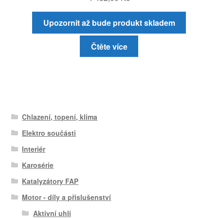
Upozornit až bude produkt skladem
Čtěte více
Chlazení, topení, klima
Elektro součásti
Interiér
Karosérie
Katalyzátory FAP
Motor - díly a příslušenství
Aktivní uhlí