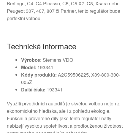
Berlingo, C4, C4 Picasso, C5, C5 X7, C8, Xsara nebo
Peugeot 307, 407, 807 či Partner, tento regulátor bude
perfektní volbou.
Technické informace
Výrobce:
Siemens VDO
Model:
193341
Kódy produktů:
A2C59506225, X39-800-300-
005Z
Další čísla:
193341
Využití prvotřídních autodílů je skvělou volbou nejen z
ekonomického hlediska, ale i z pohledu ekologie.
Funkční a prověřené díly jako tento regulátor nafty
nabízejí vysokou spolehlivost a prodlouženou životnost