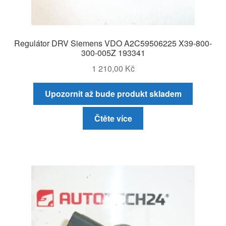
Regulátor DRV Siemens VDO A2C59506225 X39-800-
300-005Z 193341
1 210,00
Kč
Upozornit až bude produkt skladem
Čtěte více