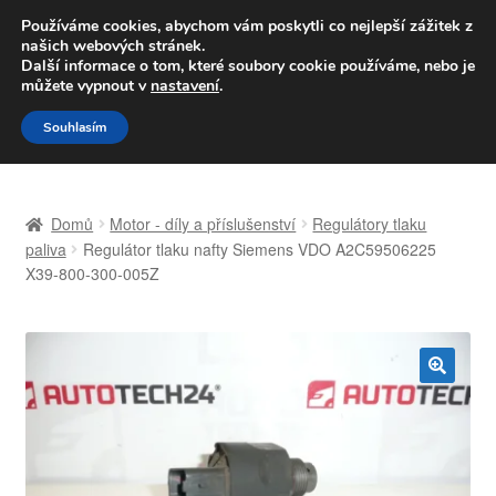
DOPRAVA od 139,-Kč
Používáme cookies, abychom vám poskytli co nejlepší zážitek z
našich webových stránek.
Volejte po-pá 9-16 704 494 494
Další informace o tom, které soubory cookie používáme, nebo je
můžete vypnout v
nastavení
.
Přeskočit
Přejít
Menu
Souhlasím
na
k
navigaci
obsahu
Úvodní stránka
webu
Domů
Motor - díly a příslušenství
Regulátory tlaku
Celosvětová doprava
paliva
Regulátor tlaku nafty Siemens VDO A2C59506225
X39-800-300-005Z
Doprava
Kontakt
🔍
Košík
Můj účet