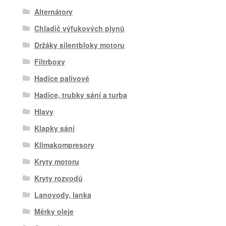
Alternátory
Chladič výfukových plynů
Držáky silentbloky motoru
Filtrboxy
Hadice palivové
Hadice, trubky sání a turba
Hlavy
Klapky sání
Klimakompresory
Kryty motoru
Kryty rozvodů
Lanovody, lanka
Měrky oleje