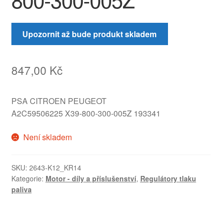
Upozornit až bude produkt skladem
847,00
Kč
PSA CITROEN PEUGEOT
A2C59506225 X39-800-300-005Z 193341
Není skladem
SKU:
2643-K12_KR14
Kategorie:
Motor - díly a příslušenství
,
Regulátory tlaku
paliva