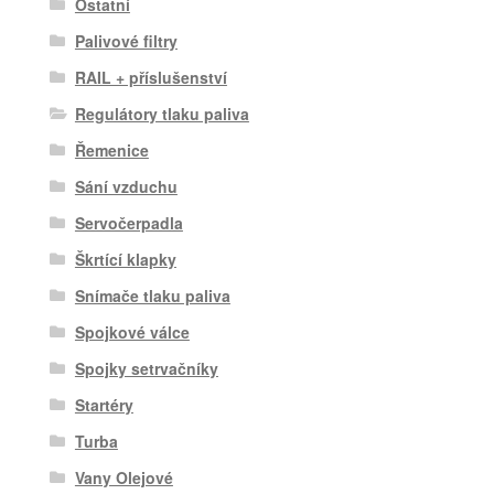
Ostatní
Palivové filtry
RAIL + příslušenství
Regulátory tlaku paliva
Řemenice
Sání vzduchu
Servočerpadla
Škrtící klapky
Snímače tlaku paliva
Spojkové válce
Spojky setrvačníky
Startéry
Turba
Vany Olejové