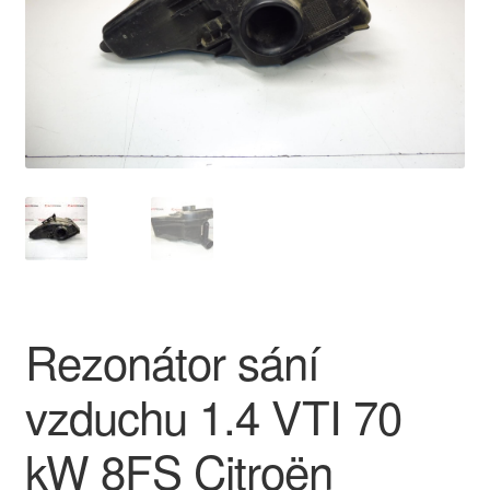
O nás
Obchodní podmínky
Ochrana osobních údajů
Platby
Pokladna
Reklamace
Rezonátor sání
Reklamační řád
vzduchu 1.4 VTI 70
Vrakoviště Citroën
kW 8FS Citroën