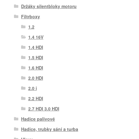
Držáky silentbloky motoru
Filtrboxy
1.2
1.4 16V
1.4 HDI
1.5 HDI
1.6 HDI
2.0 HDI
2.0 i
2.2 HDI
2.7 HDI 3.0 HDI
Hadice palivové
Hadice, trubky sání a turba