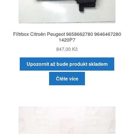
Filtrbox Citroën Peugeot 9658662780 9646467280
1420P7
847,00
Kč
Upozornit až bude produkt skladem
Čtěte více