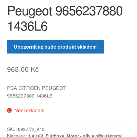
Peugeot 9656237880
1436L6
Upozornit až bude produkt skladem
968,00
Kč
PSA CITROEN PEUGEOT
9656237880 1436L6
Není skladem
SKU:
8928-V2_K40
Kategorie:
1.4 16V
,
Filtrboxy
,
Motor - díly a příslušenství