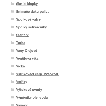
Škrtící klapky
Snímače tlaku paliva
Spojkové válce
Spojky setrvačníky
Startéry
Turba
Vany Olejové
Ventilová víka
Víčka
Vstřikovací čerp. vysokotl.
Vstřiky
Výfukové svody
Výměníky olej-voda
Vývěvy