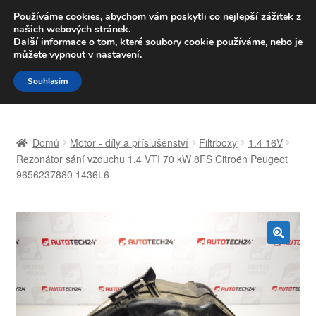
DOPRAVA od 139,-Kč
Používáme cookies, abychom vám poskytli co nejlepší zážitek z
našich webových stránek.
Volejte po-pá 9-16 704 494 494
Další informace o tom, které soubory cookie používáme, nebo je
můžete vypnout v
nastavení
.
Přeskočit
Přejít
Menu
Souhlasím
na
k
navigaci
obsahu
Úvodní stránka
webu
Domů
Motor - díly a příslušenství
Filtrboxy
1.4 16V
Celosvětová doprava
Rezonátor sání vzduchu 1.4 VTI 70 kW 8FS Citroën Peugeot
9656237880 1436L6
Doprava
Kontakt
🔍
Košík
Můj účet