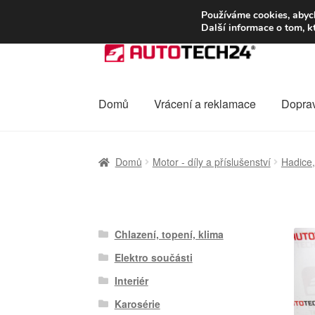
DOPRAVA od 13
Používáme cookies, abych
Další informace o tom, k
Přeskočit
Přejít
na
k
navigaci
obsahu
webu
Domů
Vrácení a reklamace
Dopra
Úvodní stránka
Celosvětová doprava
Dopra
Domů
Motor - díly a příslušenství
Hadice,
Ochrana osobních údajů
Platby
Pokladna
Chlazení, topení, klima
Elektro součásti
Interiér
Karosérie