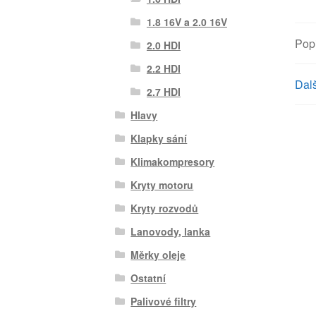
1.8 16V a 2.0 16V
Pop
2.0 HDI
2.2 HDI
Dalš
2.7 HDI
Hlavy
Klapky sání
Klimakompresory
Kryty motoru
Kryty rozvodů
Lanovody, lanka
Měrky oleje
Ostatní
Palivové filtry