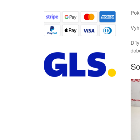
Poku
Vyhr
Díly
dob
So