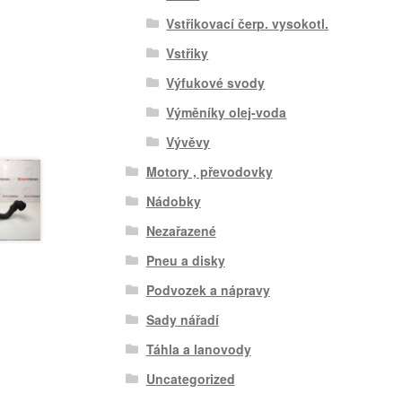
Vstřikovací čerp. vysokotl.
Vstřiky
Výfukové svody
Výměníky olej-voda
Vývěvy
Motory , převodovky
Nádobky
Nezařazené
Pneu a disky
Podvozek a nápravy
Sady nářadí
Táhla a lanovody
Uncategorized