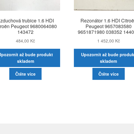
zduchová trubice 1.6 HDI
Rezonátor 1.6 HDI Citro
troën Peugeot 9680064080
Peugeot 9657083580
143472
9651871980 038352 144
484,00
Kč
1 452,00
Kč
Upozornit až bude produkt
Upozornit až bude produk
skladem
skladem
Čtěte více
Čtěte více