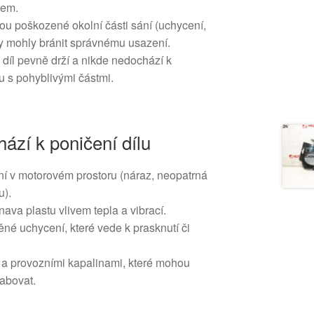
tem.
sou poškozené okolní části sání (uchycení,
 by mohly bránit správnému usazení.
 díl pevně drží a nikde nedochází k
 s pohyblivými částmi.
ází k poničení dílu
 v motorovém prostoru (náraz, neopatrná
u).
nava plastu vlivem tepla a vibrací.
né uchycení, které vede k prasknutí či
i a provozními kapalinami, které mohou
labovat.