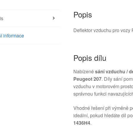
Popis
is
Deflektor vzduchu pro voz
í informace
Popis dílu
Nabízené
sání vzduchu / d
Peugeot 207
. Díly sání po
vzduchu v motorovém prostor
správnou funkci navazující
Vhodné řešení při výměně p
ideální, pokud hledáte díl p
1436H4
.