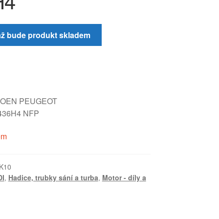
H4
až bude produkt skladem
ITROEN PEUGEOT
436H4 NFP
em
K10
DI
,
Hadice, trubky sání a turba
,
Motor - díly a