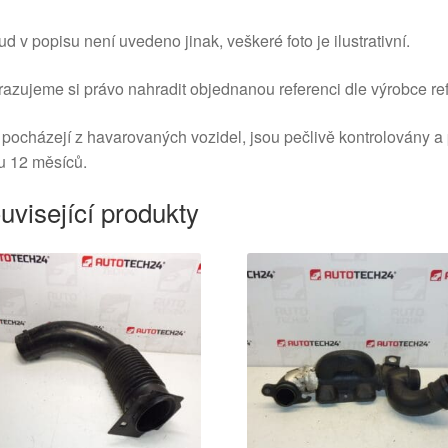
d v popisu není uvedeno jinak, veškeré foto je ilustrativní.
azujeme si právo nahradit objednanou referenci dle výrobce ref
 pocházejí z havarovaných vozidel, jsou pečlivě kontrolovány a
u 12 měsíců.
uvisející produkty