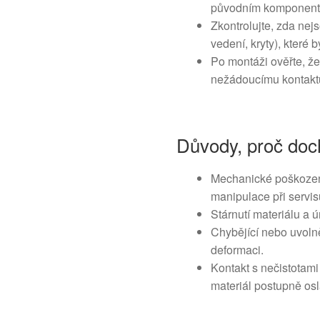
původním komponen
Zkontrolujte, zda nej
vedení, kryty), které
Po montáži ověřte, že
nežádoucímu kontaktu
Důvody, proč doch
Mechanické poškození
manipulace při servis
Stárnutí materiálu a ú
Chybějící nebo uvolně
deformaci.
Kontakt s nečistotam
materiál postupně os