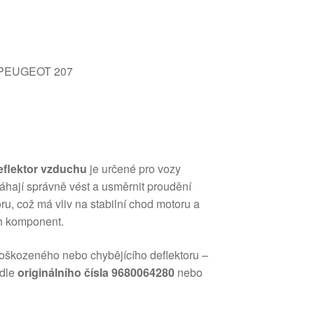
y PEUGEOT 207
eflektor vzduchu
je určené pro vozy
máhají správně vést a usměrnit proudění
u, což má vliv na stabilní chod motoru a
ch komponent.
oškozeného nebo chybějícího deflektoru –
odle
originálního čísla 9680064280
nebo