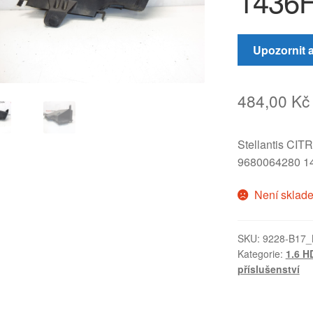
1436
Upozornit 
484,00
Kč
Stellantis C
9680064280 1
Není sklad
SKU:
9228-B17_
Kategorie:
1.6 H
příslušenství