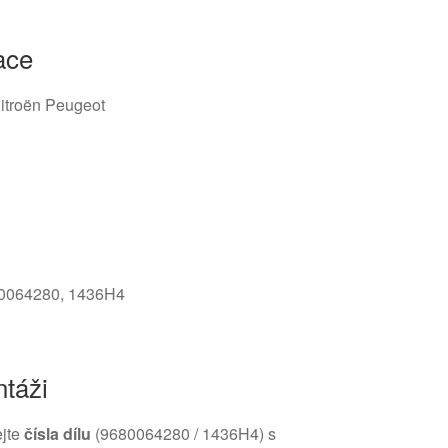
ace
 Citroën Peugeot
80064280, 1436H4
táži
ejte
čísla dílu
(9680064280 / 1436H4) s