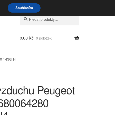
o-pá 9-16 704 494 494
Souhlasím
Hledat:
Hledat
0,00
Kč
0 položek
80 1436H4
vzduchu Peugeot
680064280