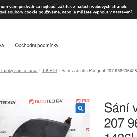
9,-Kč
Volejte p
om vám poskytli co nejlepší zážitek z našich webových stránek.
teré soubory cookie používáme, nebo je můžete vypnout v
nastavení
.
va
Obchodní podmínky
va
Kontakt
Košík
Můj účet
O nás
Obchodní podmínky
 trubky sání a turba
1.6 HDI
Sání vzduchu Peugeot 207 96800642
Reklamace
Reklamační řád
Vrakoviště Citroën
Sání 
207 9
🔍