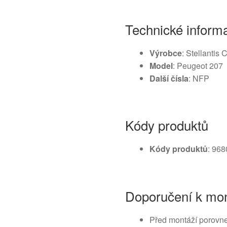
Technické inform
Výrobce
: Stellantis
Model
: Peugeot 207
Další čísla
: NFP
Kódy produktů
Kódy produktů
: 96
Doporučení k mon
Před montáží porovn