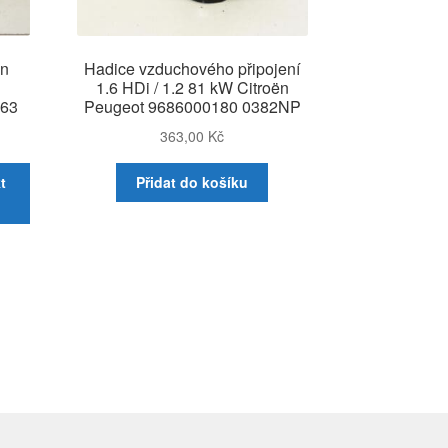
ën
Hadice vzduchového připojení
1.6 HDi / 1.2 81 kW Citroën
063
Peugeot 9686000180 0382NP
363,00
Kč
t
Přidat do košíku