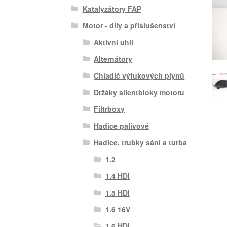
Katalyzátory FAP
Motor - díly a příslušenství
Aktivní uhlí
Alternátory
Chladič výfukových plynů
Držáky silentbloky motoru
Filtrboxy
Hadice palivové
Hadice, trubky sání a turba
1.2
1.4 HDI
1.5 HDI
1.6 16V
1.6 HDI