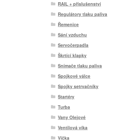
RAIL + příslušenství
Regulátory tlaku paliva
Řemenice
Sání vzduchu
Servočerpadla
Škrtící klapky
Snímače tlaku paliva
Spojkové válce
Spojky setrvačníky
Startéry
Turba
Vany Olejové
Ventilová víka
Víčka