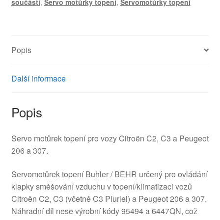
součásti
,
Servo motůrky topení
,
Servomotůrky topení
6447QN
množství
Popis
Další informace
Popis
Servo motůrek topení pro vozy Citroën C2, C3 a Peugeot
206 a 307.
Servomotůrek topení Buhler / BEHR určený pro ovládání
klapky směšování vzduchu v topení/klimatizaci vozů
Citroën C2, C3 (včetně C3 Pluriel) a Peugeot 206 a 307.
Náhradní díl nese výrobní kódy 95494 a 6447QN, což