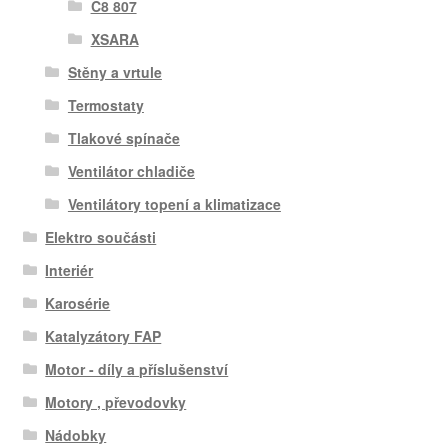
C8 807
XSARA
Stěny a vrtule
Termostaty
Tlakové spínače
Ventilátor chladiče
Ventilátory topení a klimatizace
Elektro součásti
Interiér
Karosérie
Katalyzátory FAP
Motor - díly a příslušenství
Motory , převodovky
Nádobky