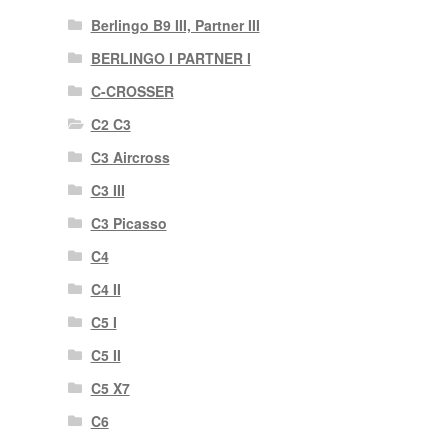
Berlingo B9 III, Partner III
BERLINGO I PARTNER I
C-CROSSER
C2 C3
C3 Aircross
C3 III
C3 Picasso
C4
C4 II
C5 I
C5 II
C5 X7
C6