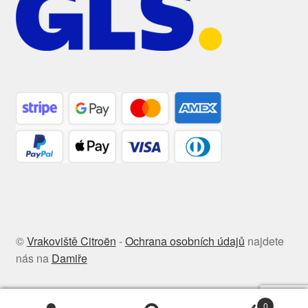
©
Vrakoviště Citroën
-
Ochrana osobních údajů
najdete
nás na
Damiře
0