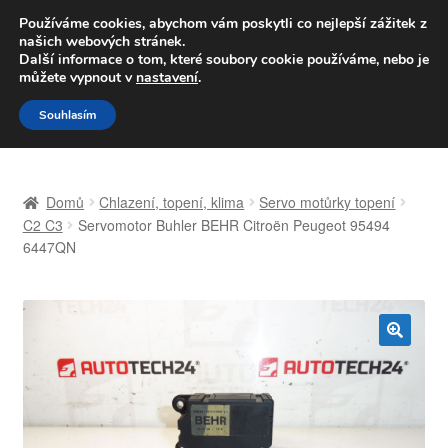
DOPRAVA od 139,-Kč
Používáme cookies, abychom vám poskytli co nejlepší zážitek z
našich webových stránek.
Volejte po-pá 9-16 704 494 494
Další informace o tom, které soubory cookie používáme, nebo je
můžete vypnout v
nastavení
.
Přeskočit
Přejít
Menu
Souhlasím
na
k
navigaci
obsahu
Úvodní stránka
webu
Domů
Chlazení, topení, klima
Servo motůrky topení
Celosvětová doprava
C2 C3
Servomotor Buhler BEHR Citroën Peugeot 95494
6447QN
Doprava
Kontakt
🔍
Košík
Můj účet