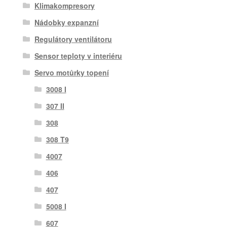
Klimakompresory
Nádobky expanzní
Regulátory ventilátoru
Sensor teploty v interiéru
Servo motůrky topení
3008 I
307 II
308
308 T9
4007
406
407
5008 I
607