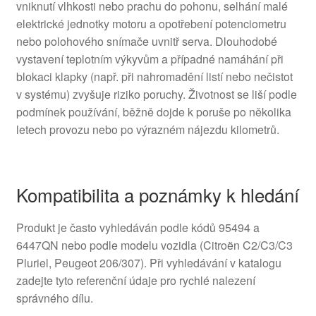
vniknutí vlhkosti nebo prachu do pohonu, selhání malé
elektrické jednotky motoru a opotřebení potenciometru
nebo polohového snímače uvnitř serva. Dlouhodobé
vystavení teplotním výkyvům a případné namáhání při
blokaci klapky (např. při nahromadění listí nebo nečistot
v systému) zvyšuje riziko poruchy. Životnost se liší podle
podmínek používání, běžně dojde k poruše po několika
letech provozu nebo po výrazném nájezdu kilometrů.
Kompatibilita a poznámky k hledání
Produkt je často vyhledáván podle kódů 95494 a
6447QN nebo podle modelu vozidla (Citroën C2/C3/C3
Pluriel, Peugeot 206/307). Při vyhledávání v katalogu
zadejte tyto referenční údaje pro rychlé nalezení
správného dílu.