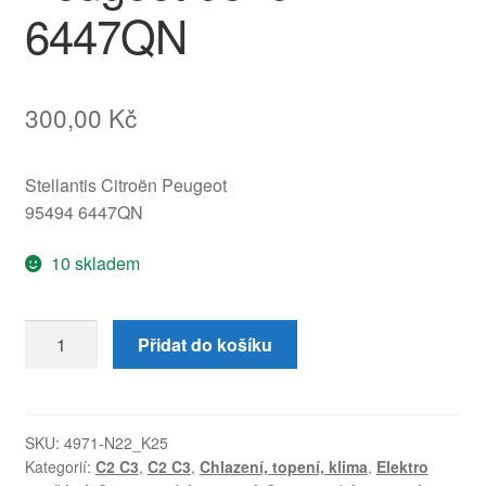
6447QN
300,00
Kč
Stellantis Citroën Peugeot
95494 6447QN
10 skladem
Servomotor
Přidat do košíku
Buhler
BEHR
Citroën
Peugeot
SKU:
4971-N22_K25
Kategorií:
C2 C3
,
C2 C3
,
Chlazení, topení, klima
,
Elektro
95494