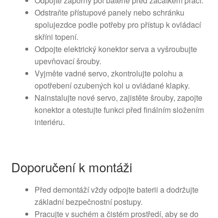
Odpojte záporný pól baterie před začátkem prací.
Odstraňte přístupové panely nebo schránku
spolujezdce podle potřeby pro přístup k ovládací
skříni topení.
Odpojte elektrický konektor serva a vyšroubujte
upevňovací šrouby.
Vyjměte vadné servo, zkontrolujte polohu a
opotřebení ozubených kol u ovládané klapky.
Nainstalujte nové servo, zajistěte šrouby, zapojte
konektor a otestujte funkci před finálním složením
interiéru.
Doporučení k montáži
Před demontáží vždy odpojte baterii a dodržujte
základní bezpečnostní postupy.
Pracujte v suchém a čistém prostředí, aby se do