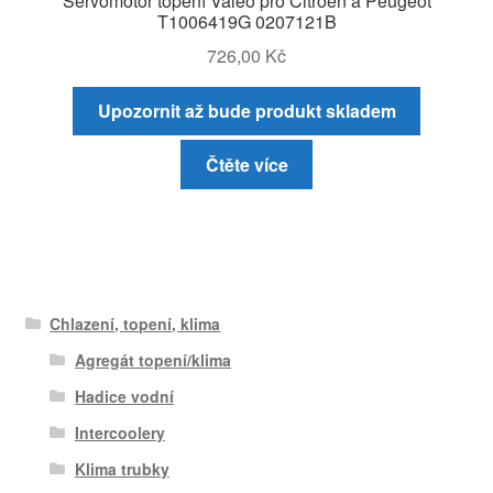
Servomotor topení Valeo pro Citroën a Peugeot
T1006419G 0207121B
726,00
Kč
Upozornit až bude produkt skladem
Čtěte více
Chlazení, topení, klima
Agregát topení/klima
Hadice vodní
Intercoolery
Klima trubky