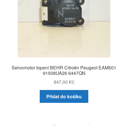
Servomotor topení BEHR Citroën Peugeot EAM501
91508UA26 6447QN
847,00
Kč
Přidat do košíku