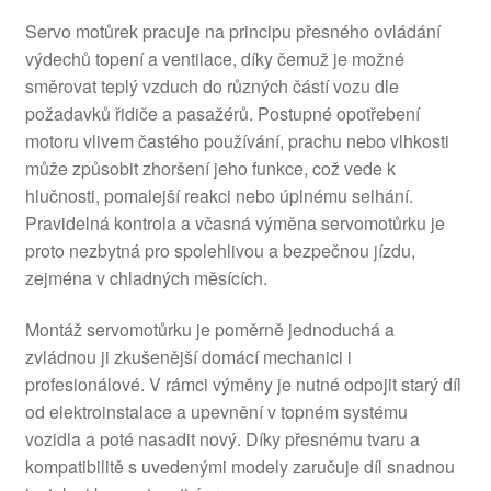
Servo motůrek pracuje na principu přesného ovládání
výdechů topení a ventilace, díky čemuž je možné
směrovat teplý vzduch do různých částí vozu dle
požadavků řidiče a pasažérů. Postupné opotřebení
motoru vlivem častého používání, prachu nebo vlhkosti
může způsobit zhoršení jeho funkce, což vede k
hlučnosti, pomalejší reakci nebo úplnému selhání.
Pravidelná kontrola a včasná výměna servomotůrku je
proto nezbytná pro spolehlivou a bezpečnou jízdu,
zejména v chladných měsících.
Montáž servomotůrku je poměrně jednoduchá a
zvládnou ji zkušenější domácí mechanici i
profesionálové. V rámci výměny je nutné odpojit starý díl
od elektroinstalace a upevnění v topném systému
vozidla a poté nasadit nový. Díky přesnému tvaru a
kompatibilitě s uvedenými modely zaručuje díl snadnou