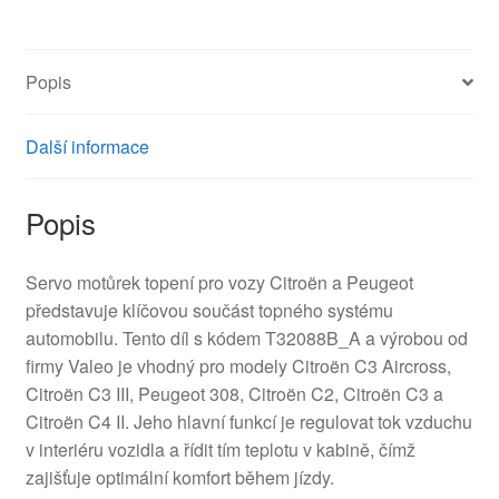
T32088B_A
množství
Popis
Další informace
Popis
Servo motůrek topení pro vozy Citroën a Peugeot
představuje klíčovou součást topného systému
automobilu. Tento díl s kódem T32088B_A a výrobou od
firmy Valeo je vhodný pro modely Citroën C3 Aircross,
Citroën C3 III, Peugeot 308, Citroën C2, Citroën C3 a
Citroën C4 II. Jeho hlavní funkcí je regulovat tok vzduchu
v interiéru vozidla a řídit tím teplotu v kabině, čímž
zajišťuje optimální komfort během jízdy.