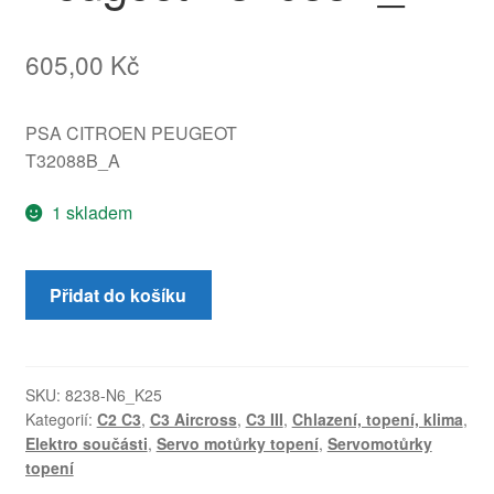
605,00
Kč
PSA CITROEN PEUGEOT
T32088B_A
1 skladem
Servo
Přidat do košíku
motorek
topení
Valeo
pro
SKU:
8238-N6_K25
Kategorií:
C2 C3
,
C3 Aircross
,
C3 III
,
Chlazení, topení, klima
,
Citroën
Elektro součásti
,
Servo motůrky topení
,
Servomotůrky
a
topení
Peugeot