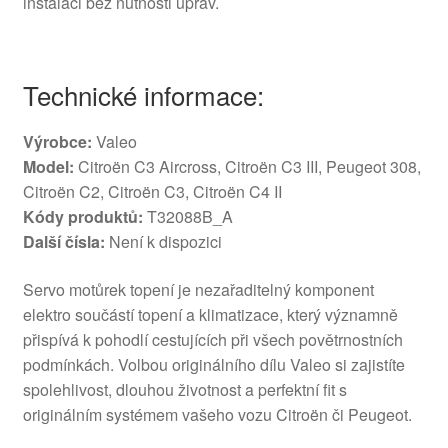
instalaci bez nutnosti úprav.
Technické informace:
Výrobce:
Valeo
Model:
Citroën C3 Aircross, Citroën C3 III, Peugeot 308,
Citroën C2, Citroën C3, Citroën C4 II
Kódy produktů:
T32088B_A
Další čísla:
Není k dispozici
Servo motůrek topení je nezařaditelný komponent
elektro součástí topení a klimatizace, který významně
přispívá k pohodlí cestujících při všech povětrnostních
podmínkách. Volbou originálního dílu Valeo si zajistíte
spolehlivost, dlouhou životnost a perfektní fit s
originálním systémem vašeho vozu Citroën či Peugeot.