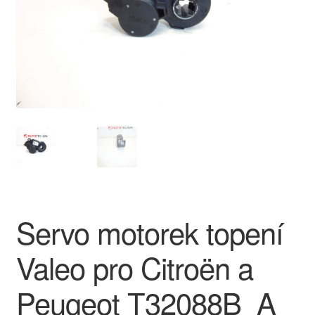
O nás
Obchodní podmínky
Ochrana osobních údajů
Platby
Pokladna
Reklamace
Servo motorek topení
Reklamační řád
Valeo pro Citroën a
Vrakoviště Citroën
Peugeot T32088B_A