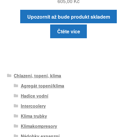
605,00
Kč
Upozornit až bude produkt skladem
Čtěte více
Chlazení, topení, klima
Agregát topení/klima
Hadice vodní
Intercoolery
Klima trubky
Klimakompresory
Nádobky expanzní