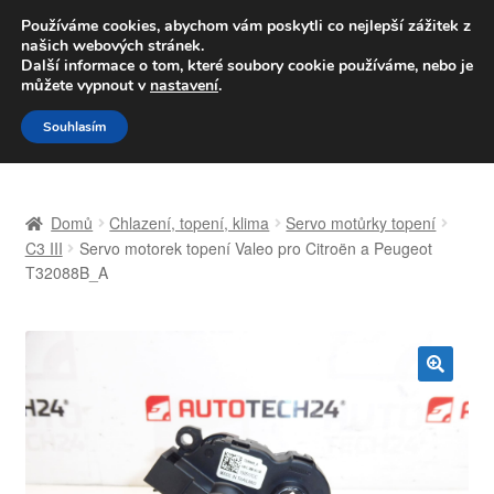
DOPRAVA od 139,-Kč
Používáme cookies, abychom vám poskytli co nejlepší zážitek z
našich webových stránek.
Volejte po-pá 9-16 704 494 494
Další informace o tom, které soubory cookie používáme, nebo je
můžete vypnout v
nastavení
.
Přeskočit
Přejít
Menu
Souhlasím
na
k
navigaci
obsahu
Úvodní stránka
webu
Domů
Chlazení, topení, klima
Servo motůrky topení
Celosvětová doprava
C3 III
Servo motorek topení Valeo pro Citroën a Peugeot
T32088B_A
Doprava
Kontakt
🔍
Košík
Můj účet