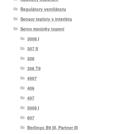
Regulátory ventilátoru
Sensor teploty v interiéru
Servo motůrky topení
3008 I
307 II
308
308 T9
4007
406
407
5008 I
607
Berlingo B9 III, Partner III