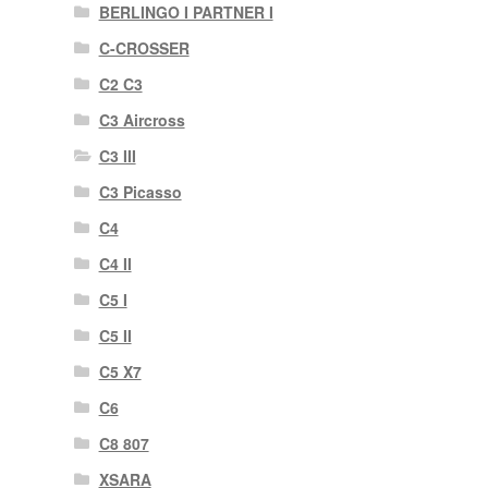
BERLINGO I PARTNER I
C-CROSSER
C2 C3
C3 Aircross
C3 III
C3 Picasso
C4
C4 II
C5 I
C5 II
C5 X7
C6
C8 807
XSARA