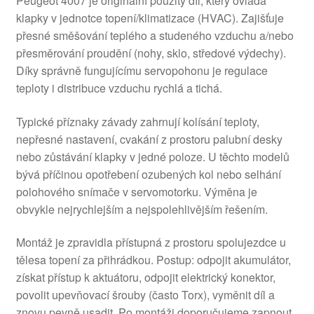
Peugeot 4007 je originální použitý díl, který ovládá
klapky v jednotce topení/klimatizace (HVAC). Zajišťuje
přesné směšování teplého a studeného vzduchu a/nebo
přesměrování proudění (nohy, sklo, středové výdechy).
Díky správně fungujícímu servopohonu je regulace
teploty i distribuce vzduchu rychlá a tichá.
Typické příznaky závady zahrnují kolísání teploty,
nepřesné nastavení, cvakání z prostoru palubní desky
nebo zůstávání klapky v jedné poloze. U těchto modelů
bývá příčinou opotřebení ozubených kol nebo selhání
polohového snímače v servomotorku. Výměna je
obvykle nejrychlejším a nejspolehlivějším řešením.
Montáž je zpravidla přístupná z prostoru spolujezdce u
tělesa topení za přihrádkou. Postup: odpojit akumulátor,
získat přístup k aktuátoru, odpojit elektrický konektor,
povolit upevňovací šrouby (často Torx), vyměnit díl a
znovu pevně usadit. Po montáži doporučujeme zapnout