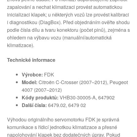
zapalování a nechat klimatizaci provést automatickou
inicializaci klapek; u některých vozů lze provést kalibraci
i diagnostikou (DiagBox). Před objednáním ověřte shodu
podle čísla dílu a tvaru konektoru (počet pinů), zejména s
ohledem na výbavu vozu (manuální/automatická
klimatizace).
Technické informace
Výrobce:
FDK
Model:
Citroën C‑Crosser (2007–2012), Peugeot
4007 (2007–2012)
Kódy produktů:
VHB30-30005-A, 647902
Další čísla:
6479.02, 6479 02
Výhodou originálního servomotorku FDK je správná
komunikace s řídicí jednotkou klimatizace a přesné
napolohování klapek bez dodatečných úprav. Pokud