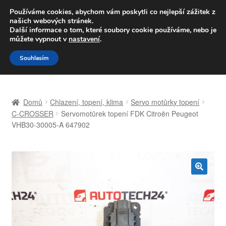
DOPRAVA od 139,-Kč
Používáme cookies, abychom vám poskytli co nejlepší zážitek z
našich webových stránek.
Volejte po-pá 9-16 704 494 494
Další informace o tom, které soubory cookie používáme, nebo je
můžete vypnout v
nastavení
.
Přeskočit
Přejít
Menu
Souhlasím
na
k
navigaci
obsahu
Úvodní stránka
webu
Domů
Chlazení, topení, klima
Servo motůrky topení
Celosvětová doprava
C-CROSSER
Servomotůrek topení FDK Citroën Peugeot
VHB30-30005-A 647902
Doprava
Kontakt
🔍
Košík
Můj účet