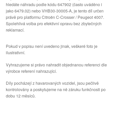
hledáte náhradu podle kódu 647902 (často uváděno i
jako 6479.02) nebo VHB30-30005-A, je tento díl určen
právě pro platformu Citroën C‑Crosser / Peugeot 4007.
Spolehlivá volba pro efektivní opravu bez zbytečných
reklamací.
Pokud v popisu není uvedeno jinak, veškeré foto je
ilustrativní.
Vyhrazujeme si právo nahradit objednanou referenci dle
výrobce referení nahrazující.
Díly pocházejí z havarovaných vozidel, jsou pečlivě
kontrolovány a poskytujeme na ně záruku funkčnosti po
dobu 12 měsíců.