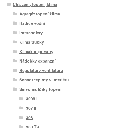
Chlazení, topení, klima
Agregát topení/klima
Hadice vodní
Intercoolery
Klima trubky
Klimakompresory
Nádobky expanzní
Regulátory ventilátoru
Sensor teploty v interiéru
Servo motůrky topení
3008 I
307 II
308
308 T9