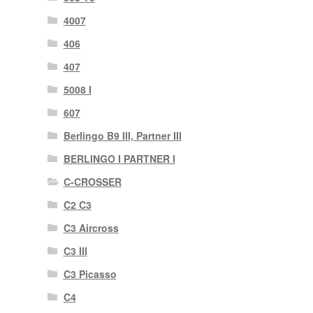
4007
406
407
5008 I
607
Berlingo B9 III, Partner III
BERLINGO I PARTNER I
C-CROSSER
C2 C3
C3 Aircross
C3 III
C3 Picasso
C4