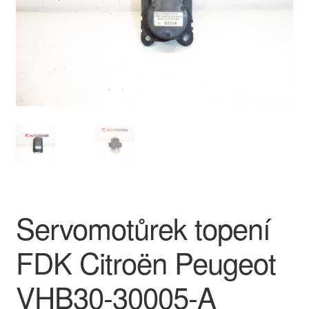
O nás
Obchodní podmínky
Ochrana osobních údajů
Platby
Pokladna
Reklamace
Servomotůrek topení
Reklamační řád
FDK Citroën Peugeot
Vrakoviště Citroën
VHB30-30005-A