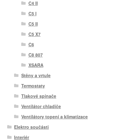
C4 II
C5 I
C5 II
C5 X7
C6
C8 807
XSARA
Stěny a vrtule
Termostaty
Tlakové spínače
Ventilátor chladiče
Ventilátory topení a klimatizace
Elektro součásti
Interiér