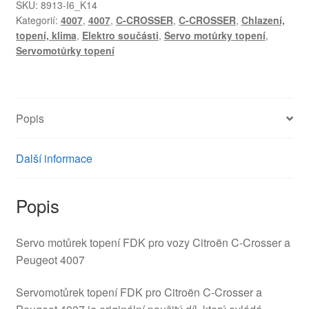
Peugeot
SKU:
8913-I6_K14
Kategorií:
4007
,
4007
,
C-CROSSER
,
C-CROSSER
,
Chlazení,
VHB30-
topení, klima
,
Elektro součásti
,
Servo motůrky topení
,
30005-
Servomotůrky topení
A
647902
množství
Popis
Další informace
Popis
Servo motůrek topení FDK pro vozy Citroën C-Crosser a
Peugeot 4007
Servomotůrek topení FDK pro Citroën C‑Crosser a