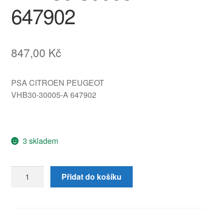
647902
847,00
Kč
PSA CITROEN PEUGEOT
VHB30-30005-A 647902
3 skladem
Servomotůrek
Přidat do košíku
topení
FDK
Citroën