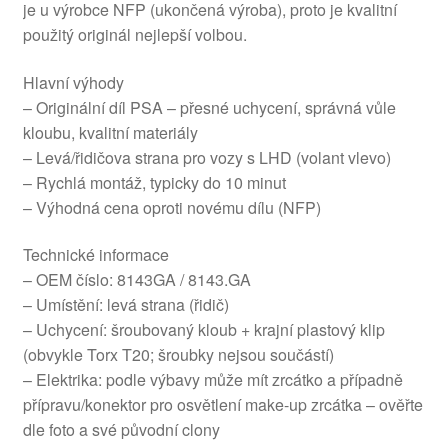
je u výrobce NFP (ukončená výroba), proto je kvalitní
použitý originál nejlepší volbou.
Hlavní výhody
– Originální díl PSA – přesné uchycení, správná vůle
kloubu, kvalitní materiály
– Levá/řidičova strana pro vozy s LHD (volant vlevo)
– Rychlá montáž, typicky do 10 minut
– Výhodná cena oproti novému dílu (NFP)
Technické informace
– OEM číslo: 8143GA / 8143.GA
– Umístění: levá strana (řidič)
– Uchycení: šroubovaný kloub + krajní plastový klip
(obvykle Torx T20; šroubky nejsou součástí)
– Elektrika: podle výbavy může mít zrcátko a případně
přípravu/konektor pro osvětlení make-up zrcátka – ověřte
dle foto a své původní clony