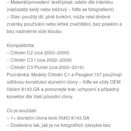
– Materiál/provedení: textil/plast; odstín dle interiéru
(nejčastěji šedý nebo béžový – řiďte se fotografiemi)
– Stav: použitý díl, plně funkční, může nést drobné
známky používání nebo lehké znečištění, bez prasklin a
bez nadměrné vůle kloubu
Kompatibilita
– Citroën C2 (cca 2003–2009)
– Citroën C3 I (cca 2002–2009)
– Citroën C3 Pluriel (cca 2003–2010)
Poznámka: Modely Citroën C1 a Peugeot 107 používají
odlišnou konstrukci sluneční clony – řiďte se vždy OEM
číslem 8143.GA a porovnejte tvar, uchycení a případný
konektor dle Vaší původní clony.
Co je součástí
– 1× sluneční clona levá (řidič) 8143.GA
– Dodáváno tak, jak je na fotografiích (obvykle bez