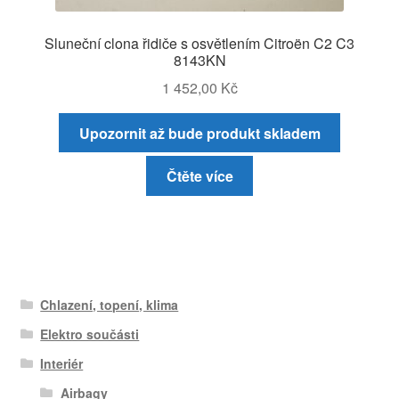
Sluneční clona řidiče s osvětlením Citroën C2 C3
8143KN
1 452,00
Kč
Upozornit až bude produkt skladem
Čtěte více
Chlazení, topení, klima
Elektro součásti
Interiér
Airbagy