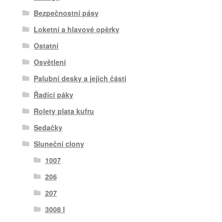
Bezpečnostní pásy
Loketní a hlavové opěrky
Ostatní
Osvětlení
Palubní desky a jejich části
Řadící páky
Rolety plata kufru
Sedačky
Sluneční clony
1007
206
207
3008 I