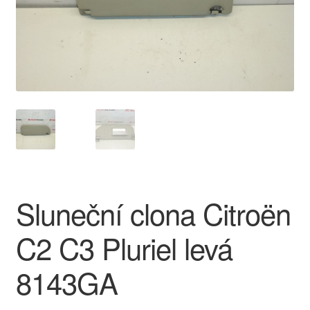
O nás
Obchodní podmínky
Ochrana osobních údajů
Platby
Pokladna
Sluneční clona Citroën
Reklamace
C2 C3 Pluriel levá
Reklamační řád
8143GA
Vrakoviště Citroën