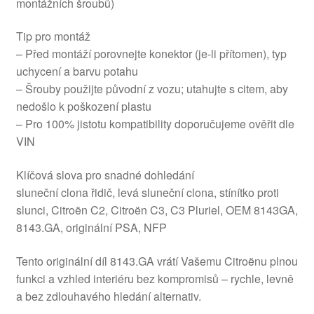
montážních šroubů)
Tip pro montáž
– Před montáží porovnejte konektor (je-li přítomen), typ
uchycení a barvu potahu
– Šrouby použijte původní z vozu; utahujte s citem, aby
nedošlo k poškození plastu
– Pro 100% jistotu kompatibility doporučujeme ověřit dle
VIN
Klíčová slova pro snadné dohledání
sluneční clona řidič, levá sluneční clona, stínítko proti
slunci, Citroën C2, Citroën C3, C3 Pluriel, OEM 8143GA,
8143.GA, originální PSA, NFP
Tento originální díl 8143.GA vrátí Vašemu Citroënu plnou
funkci a vzhled interiéru bez kompromisů – rychle, levně
a bez zdlouhavého hledání alternativ.