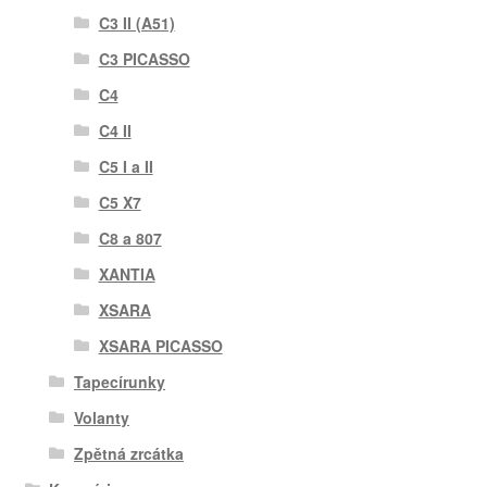
C3 II (A51)
C3 PICASSO
C4
C4 II
C5 I a II
C5 X7
C8 a 807
XANTIA
XSARA
XSARA PICASSO
Tapecírunky
Volanty
Zpětná zrcátka