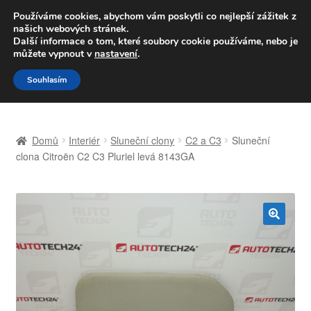
DOPRAVA od 139,-Kč
Používáme cookies, abychom vám poskytli co nejlepší zážitek z
našich webových stránek.
Volejte po-pá 9-16 704 494 494
Další informace o tom, které soubory cookie používáme, nebo je
můžete vypnout v
nastavení
.
Přeskočit
Přejít
Menu
Souhlasím
na
k
navigaci
obsahu
Úvodní stránka
webu
Domů
Interiér
Sluneční clony
C2 a C3
Sluneční
Celosvětová doprava
clona Citroën C2 C3 Pluriel levá 8143GA
Doprava
Kontakt
🔍
Košík
Můj účet