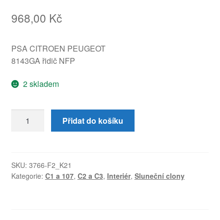
968,00
Kč
PSA CITROEN PEUGEOT
8143GA řidič NFP
2 skladem
Sluneční
Přidat do košíku
clona
Citroën
C2
C3
SKU:
3766-F2_K21
Kategorie:
C1 a 107
,
C2 a C3
,
Interiér
,
Sluneční clony
Pluriel
levá
8143GA
množství