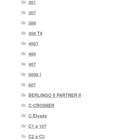
301
307
308
308 T9
4007
406
407
5008 I
607
BERLINGO II PARTNER II
C-CROSSER
C-Elysée
C1 a 107
C2 a C3