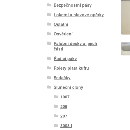
Bezpečnostní pásy
Loketní a hlavové opěrky
Ostatní
Osvětlení
Palubní desky a jejich
části
Řadící páky
Rolety plata kufru
Sedačky
Sluneční clony
1007
206
207
3008 I