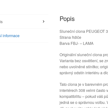
Popis
is
Sluneční clona PEUGEOT 30
í informace
Strana řidiče
Barva FBJ- – LAMA
Originální sluneční clona pro
Varianta bez osvětlení, se 
nebo uvolněné stínítko; orig
správný odstín interiéru a dl
Tato clona je v barevném pr
interiérech 308 velmi často
kompatibilitu – pokud váš pů
jedná se o správnou volbu. V