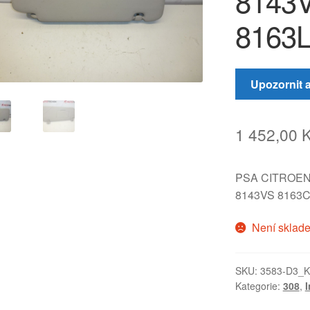
8143
8163
Upozornit 
1 452,00
PSA CITROE
8143VS 8163CS
Není sklad
SKU:
3583-D3_K
Kategorie:
308
,
I