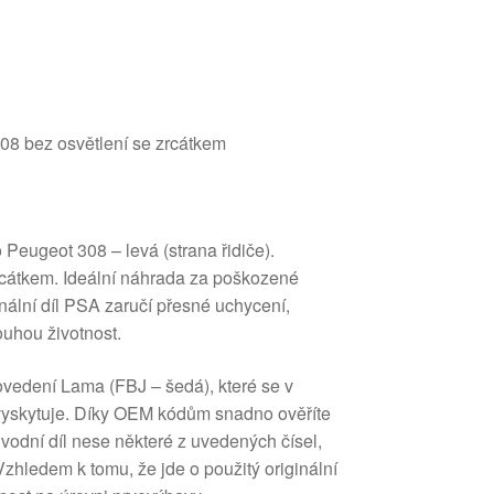
8 bez osvětlení se zrcátkem
 Peugeot 308 – levá (strana řidiče).
zrcátkem. Ideální náhrada za poškozené
inální díl PSA zaručí přesné uchycení,
ouhou životnost.
ovedení Lama (FBJ – šedá), které se v
 vyskytuje. Díky OEM kódům snadno ověříte
vodní díl nese některé z uvedených čísel,
zhledem k tomu, že jde o použitý originální