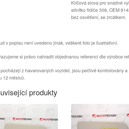
Klíčová slova pro snadné vy
stínítko řidiče 308, OEM 
bez osvětlení, se zrcátkem.
d v popisu není uvedeno jinak, veškeré foto je ilustrativní.
azujeme si právo nahradit objednanou referenci dle výrobce ref
 pocházejí z havarovaných vozidel, jsou pečlivě kontrolovány a
u 12 měsíců.
uvisející produkty