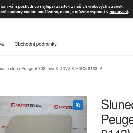
9,-Kč
Volejte p
om vám poskytli co nejlepší zážitek z našich webových stránek.
teré soubory cookie používáme, nebo je můžete vypnout v
nastavení
.
va
Obchodní podmínky
va
Kontakt
Košík
Můj účet
O nás
Obchodní podmínky
neční clona Peugeot 308 levá 8143VS 8163CS 8163LA
Reklamace
Reklamační řád
Vrakoviště Citroën
Slune
Peuge
🔍