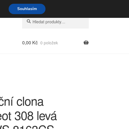
o-pá 9-16 704 494 494
Souhlasím
Hledat:
Hledat
0,00
Kč
0 položek
ční clona
ot 308 levá