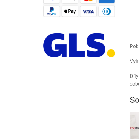
Poku
Vyhr
Díly
dob
So