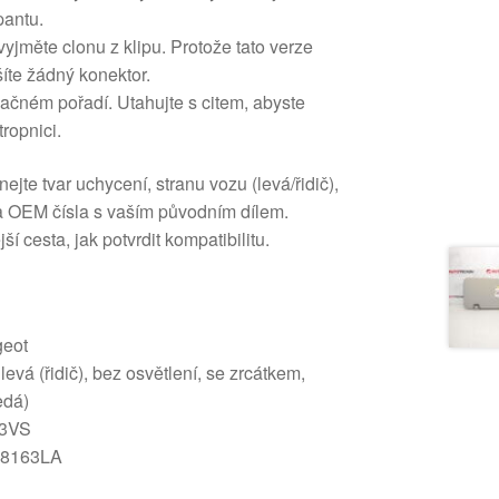
pantu.
vyjměte clonu z klipu. Protože tato verze
íte žádný konektor.
ačném pořadí. Utahujte s citem, abyste
tropnici.
te tvar uchycení, stranu vozu (levá/řidič),
a OEM čísla s vaším původním dílem.
í cesta, jak potvrdit kompatibilitu.
eot
evá (řidič), bez osvětlení, se zrcátkem,
edá)
3VS
 8163LA