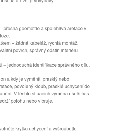
čnost na úrovni prvovýbavy.
 – přesná geometrie a spolehlivá aretace v
loze.
átkem – žádná kabeláž, rychlá montáž.
valitní povrch, správný odstín interiéru
 – jednoduchá identifikace správného dílu.
on a kdy je vyměnit: prasklý nebo
etace, povolený kloub, prasklé uchycení do
unění. V těchto situacích výměna ušetří čas
nedrží polohu nebo vibruje.
volněte krytku uchycení a vyšroubujte