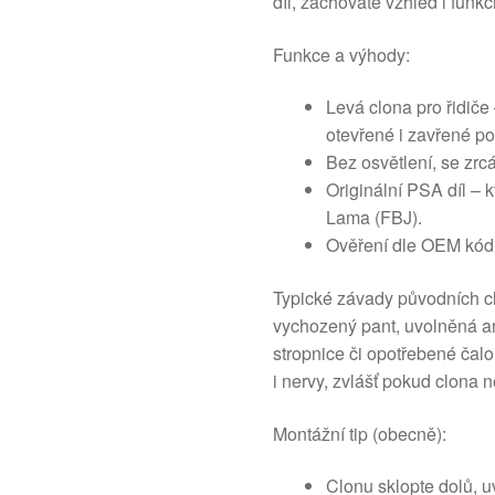
díl, zachováte vzhled i funk
Funkce a výhody:
Levá clona pro řidiče
otevřené i zavřené po
Bez osvětlení, se zrc
Originální PSA díl – k
Lama (FBJ).
Ověření dle OEM kódů
Typické závady původních cl
vychozený pant, uvolněná ar
stropnice či opotřebené čalo
i nervy, zvlášť pokud clona 
Montážní tip (obecně):
Clonu sklopte dolů, u