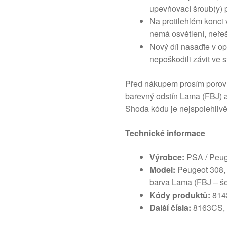
upevňovací šroub(y) 
Na protilehlém konci 
nemá osvětlení, neřeš
Nový díl nasaďte v op
nepoškodili závit ve s
Před nákupem prosím porovnej
barevný odstín Lama (FBJ) 
Shoda kódu je nejspolehlivějš
Technické informace
Výrobce:
PSA / Peug
Model:
Peugeot 308, l
barva Lama (FBJ – š
Kódy produktů:
814
Další čísla:
8163CS,