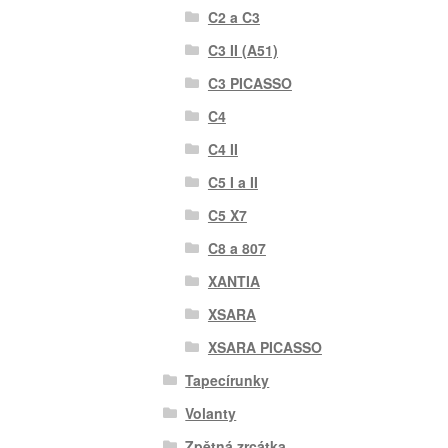
C2 a C3
C3 II (A51)
C3 PICASSO
C4
C4 II
C5 I a II
C5 X7
C8 a 807
XANTIA
XSARA
XSARA PICASSO
Tapecírunky
Volanty
Zpětná zrcátka