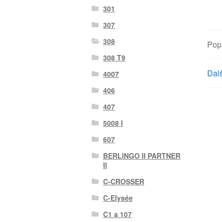
301
307
308
Pop
308 T9
Dalš
4007
406
407
5008 I
607
BERLINGO II PARTNER
II
C-CROSSER
C-Elysée
C1 a 107