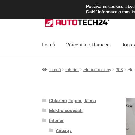
DOPRAVA od 13
Používáme cookies, abych
Další informace o tom, k
Přeskočit
Přejít
na
k
navigaci
obsahu
webu
Domů
Vrácení a reklamace
Dopra
Úvodní stránka
Celosvětová doprava
Dopra
Domů
Interiér
Sluneční clony
308
Slu
Ochrana osobních údajů
Platby
Pokladna
Chlazení, topení, klima
Elektro součásti
Interiér
Airbagy