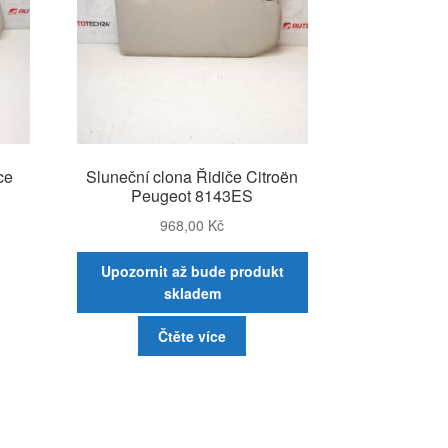
ce
Sluneční clona Řidiče Citroën
8
Peugeot 8143ES
968,00
Kč
Upozornit až bude produkt
skladem
Čtěte více