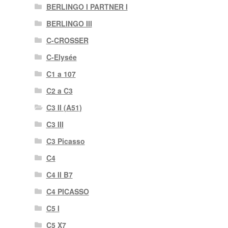
BERLINGO I PARTNER I
BERLINGO III
C-CROSSER
C-Elysée
C1 a 107
C2 a C3
C3 II (A51)
C3 III
C3 Picasso
C4
C4 II B7
C4 PICASSO
C5 I
C5 X7