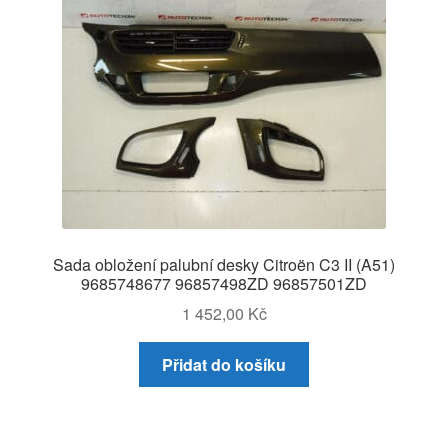
Sada obložení palubní desky Citroën C3 II (A51)
9685748677 96857498ZD 96857501ZD
1 452,00
Kč
Přidat do košíku