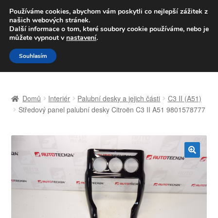
DOPRAVA od 139,-Kč
Používáme cookies, abychom vám poskytli co nejlepší zážitek z
našich webových stránek.
Volejte po-pá 9-16 704 494 494
Další informace o tom, které soubory cookie používáme, nebo je
můžete vypnout v
nastavení
.
Přeskočit
Přejít
Menu
Souhlasím
na
k
navigaci
obsahu
Úvodní stránka
webu
Domů
Interiér
Palubní desky a jejich části
C3 II (A51)
Celosvětová doprava
Středový panel palubní desky Citroën C3 II A51 9801578777
Doprava
Kontakt
🔍
Košík
Můj účet