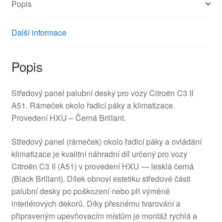
Popis
množství
Další informace
Popis
Středový panel palubní desky pro vozy Citroën C3 II
A51. Rámeček okolo řadicí páky a klimatizace.
Provedení HXU – Černá Brillant.
Středový panel (rámeček) okolo řadicí páky a ovládání
klimatizace je kvalitní náhradní díl určený pro vozy
Citroën C3 II (A51) v provedení HXU — lesklá černá
(Black Brillant). Dílek obnoví estetiku středové části
palubní desky po poškození nebo při výměně
interiérových dekorů. Díky přesnému tvarování a
připraveným upevňovacím místům je montáž rychlá a