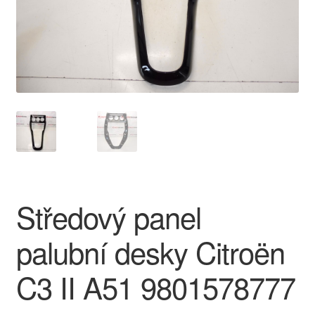
O nás
Obchodní podmínky
Ochrana osobních údajů
Platby
Pokladna
Středový panel
Reklamace
palubní desky Citroën
Reklamační řád
C3 II A51 9801578777
Vrakoviště Citroën