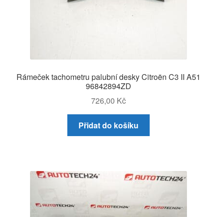
Rámeček tachometru palubní desky Citroën C3 II A51
96842894ZD
726,00
Kč
Přidat do košíku