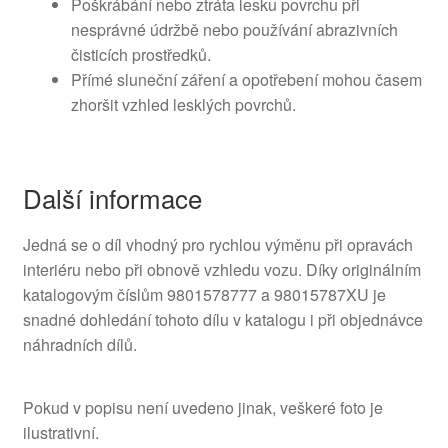
Poškrábání nebo ztráta lesku povrchu při
nesprávné údržbě nebo používání abrazivních
čisticích prostředků.
Přímé sluneční záření a opotřebení mohou časem
zhoršit vzhled lesklých povrchů.
Další informace
Jedná se o díl vhodný pro rychlou výměnu při opravách
interiéru nebo při obnově vzhledu vozu. Díky originálním
katalogovým číslům 9801578777 a 98015787XU je
snadné dohledání tohoto dílu v katalogu i při objednávce
náhradních dílů.
Pokud v popisu není uvedeno jinak, veškeré foto je
ilustrativní.