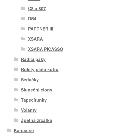
C8 a 807
DS4
PARTNER III
XSARA
XSARA PICASSO
Řadící páky
Rolety plata kufru
Sedačky
Sluneční clony
Tapecírunky
Volanty
Zpětná zrcátka
Karosérie