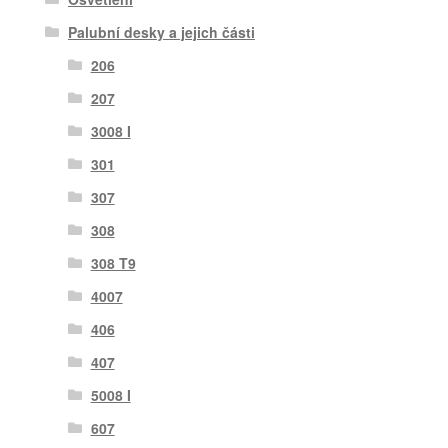
Palubní desky a jejich části
206
207
3008 I
301
307
308
308 T9
4007
406
407
5008 I
607