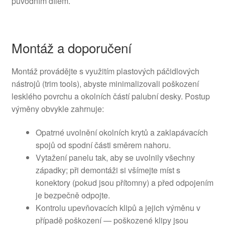
původním dílem.
Montáž a doporučení
Montáž provádějte s využitím plastových páčidlových
nástrojů (trim tools), abyste minimalizovali poškození
lesklého povrchu a okolních částí palubní desky. Postup
výměny obvykle zahrnuje:
Opatrné uvolnění okolních krytů a zaklapávacích
spojů od spodní části směrem nahoru.
Vytažení panelu tak, aby se uvolnily všechny
západky; při demontáži si všímejte míst s
konektory (pokud jsou přítomny) a před odpojením
je bezpečně odpojte.
Kontrolu upevňovacích klipů a jejich výměnu v
případě poškození — poškozené klipy jsou