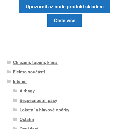
Upozornit až bude produkt skladem
Čtěte více
Chlazení, topení, klima
Elektro součásti
Interiér
Airbagy
Bezpečnostní pásy
Loketní a hlavové opěrky
Ostatní
Osvětlení