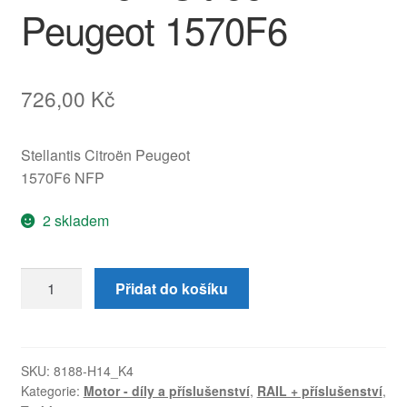
Peugeot 1570F6
726,00
Kč
Stellantis Citroën Peugeot
1570F6 NFP
2 skladem
Přívodní
Přidat do košíku
trubka
RAIL
pro
1.
SKU:
8188-H14_K4
Kategorie:
Motor - díly a příslušenství
,
RAIL + příslušenství
,
a