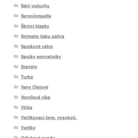
Sání vzduchu
Servočerpadla
Škrtící klapky
Snímače tlaku paliva
Spojkové válce
Spojky setrvačníky
Startéry
Turba
Vany Olejové
Ventilová víka
Víčka
Vstřikovací čerp. vysokotl.
Vstřiky
Výfukové svody