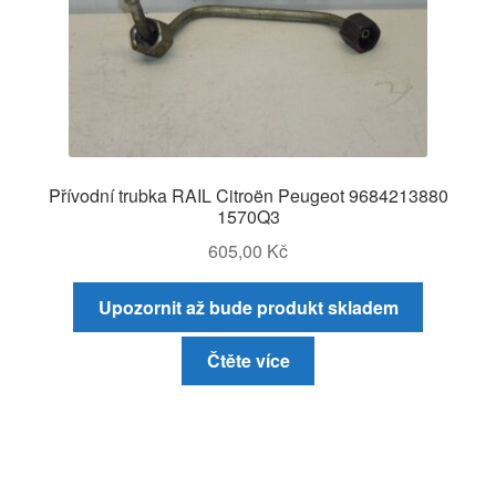
Přívodní trubka RAIL Citroën Peugeot 9684213880
1570Q3
605,00
Kč
Upozornit až bude produkt skladem
Čtěte více