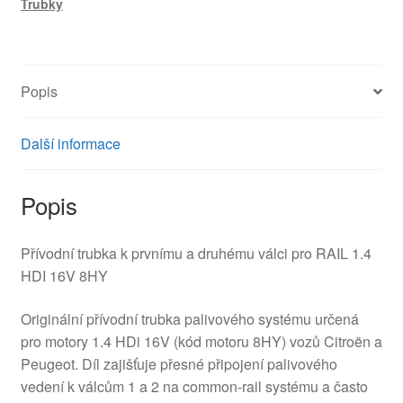
Trubky
2.
válec
1.4
HDI
Popis
16V
Citroën
Peugeot
Další informace
1570F6
množství
Popis
Přívodní trubka k prvnímu a druhému válci pro RAIL 1.4
HDI 16V 8HY
Originální přívodní trubka palivového systému určená
pro motory 1.4 HDi 16V (kód motoru 8HY) vozů Citroën a
Peugeot. Díl zajišťuje přesné připojení palivového
vedení k válcům 1 a 2 na common-rail systému a často