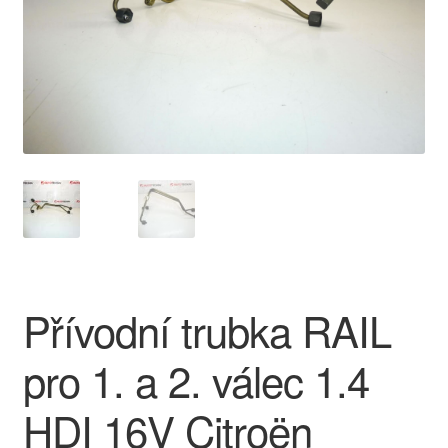
O nás
Obchodní podmínky
Ochrana osobních údajů
Platby
Pokladna
Reklamace
Přívodní trubka RAIL
Reklamační řád
pro 1. a 2. válec 1.4
Vrakoviště Citroën
HDI 16V Citroën