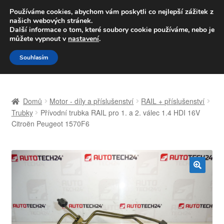
DOPRAVA od 139,-Kč
Používáme cookies, abychom vám poskytli co nejlepší zážitek z
našich webových stránek.
Volejte po-pá 9-16 704 494 494
Další informace o tom, které soubory cookie používáme, nebo je
můžete vypnout v
nastavení
.
Přeskočit
Přejít
Menu
Souhlasím
na
k
navigaci
obsahu
Úvodní stránka
webu
Domů
Motor - díly a příslušenství
RAIL + příslušenství
Celosvětová doprava
Trubky
Přívodní trubka RAIL pro 1. a 2. válec 1.4 HDI 16V
Citroën Peugeot 1570F6
Doprava
Kontakt
🔍
Košík
Můj účet