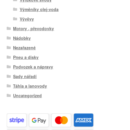
Výměníky olej-voda
Vývěvy
Motory , převodovky
Nádobky
Nezařazené
Pneu a disky
Podvozek a nápravy
Sady nářadí
Táhla a lanovody
Uncategorized