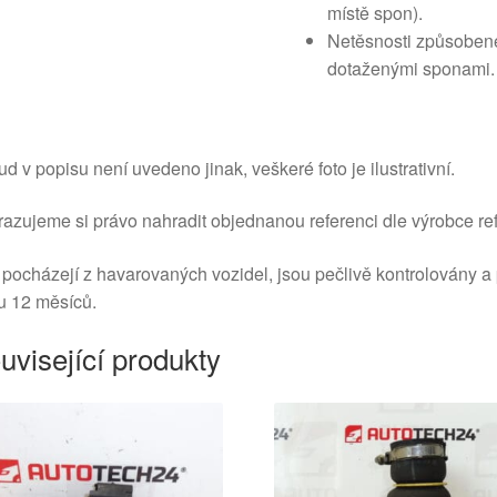
místě spon).
Netěsnosti způsoben
dotaženými sponami.
d v popisu není uvedeno jinak, veškeré foto je ilustrativní.
azujeme si právo nahradit objednanou referenci dle výrobce ref
 pocházejí z havarovaných vozidel, jsou pečlivě kontrolovány a
u 12 měsíců.
uvisející produkty