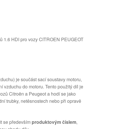
torů 1.6 HDI pro vozy CITROEN PEUGEOT
zduchu) je součást sací soustavy motoru,
ní vzduchu do motoru. Tento použitý díl je
ozů Citroën a Peugeot a hodí se jako
ní trubky, netěsnostech nebo při opravě
it se především
produktovým číslem
,