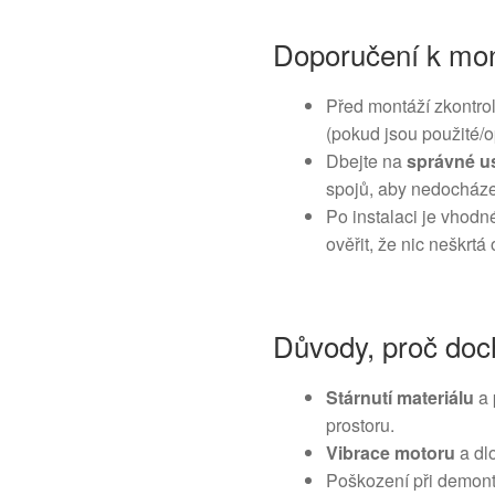
Doporučení k mon
Před montáží zkontrol
(pokud jsou použité/
Dbejte na
správné u
spojů, aby nedocháze
Po instalaci je vhodn
ověřit, že nic neškrt
Důvody, proč doch
Stárnutí materiálu
a 
prostoru.
Vibrace motoru
a dl
Poškození při demont