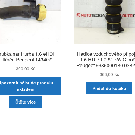
rubka sání turba 1.6 eHDI
Hadice vzduchového připoj
Citroën Peugeot 1434G9
1.6 HDi / 1.2 81 kW Citro
Peugeot 9686000180 038
300,00
Kč
363,00
Kč
Upozornit až bude produkt
Přidat do košíku
skladem
Čtěte více