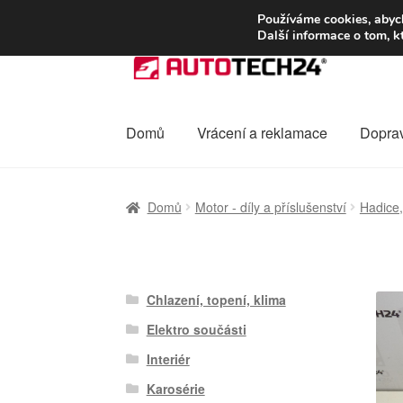
DOPRAVA od 13
Používáme cookies, abych
Další informace o tom, k
Přeskočit
Přejít
na
k
navigaci
obsahu
webu
Domů
Vrácení a reklamace
Dopra
Úvodní stránka
Celosvětová doprava
Dopra
Domů
Motor - díly a příslušenství
Hadice,
Ochrana osobních údajů
Platby
Pokladna
Chlazení, topení, klima
Elektro součásti
Interiér
Karosérie