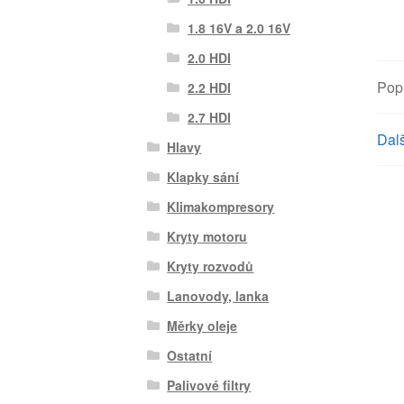
1.8 16V a 2.0 16V
2.0 HDI
Pop
2.2 HDI
2.7 HDI
Dalš
Hlavy
Klapky sání
Klimakompresory
Kryty motoru
Kryty rozvodů
Lanovody, lanka
Měrky oleje
Ostatní
Palivové filtry