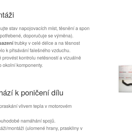
táži
ujte stav napojovacích míst, těsnění a spon
opotřebené, doporučuje se výměna).
sazení
trubky v celé délce a na těsnost
lo k přisávání falešného vzduchu.
é provést kontrolu netěsností a vizuálně
á o okolní komponenty.
ází k poničení dílu
praskání vlivem tepla v motorovém
ouhodobé namáhání spojů.
áži/montáži (ulomené hrany, praskliny v