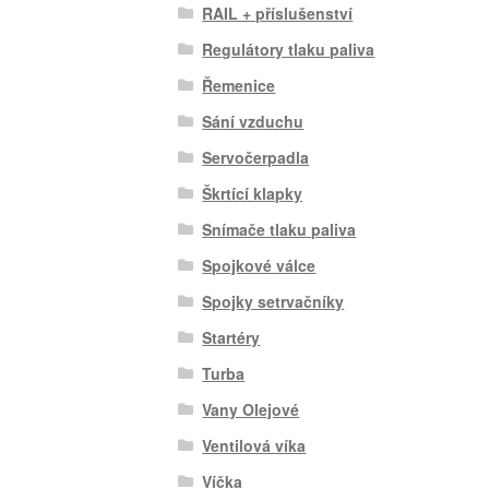
RAIL + příslušenství
Regulátory tlaku paliva
Řemenice
Sání vzduchu
Servočerpadla
Škrtící klapky
Snímače tlaku paliva
Spojkové válce
Spojky setrvačníky
Startéry
Turba
Vany Olejové
Ventilová víka
Víčka