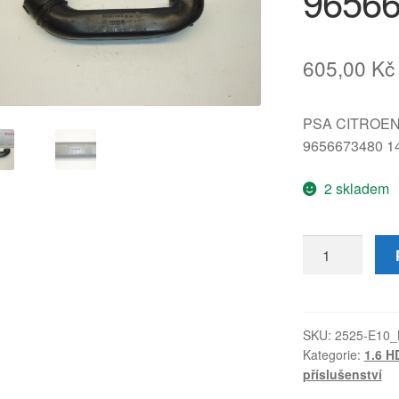
9656
605,00
Kč
PSA CITROE
9656673480 1
2 skladem
Trubka
sání
1.6
HDI
Citroën
SKU:
2525-E10_
Kategorie:
1.6 H
Peugeot
příslušenství
9656673480