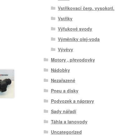
Vstřikovací čerp. vysokotl.
Vstřiky
Výfukové svody
Výměníky olej-voda
Vývěvy
Motory , převodovky
Nádobky
Nezařazené
Pneu a disky
Podvozek a nápravy
Sady nářadí
Táhla a lanovody
Uncategorized