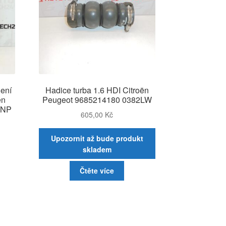
ení
Hadice turba 1.6 HDI Citroën
ën
Peugeot 9685214180 0382LW
2NP
605,00
Kč
Upozornit až bude produkt
skladem
Čtěte více