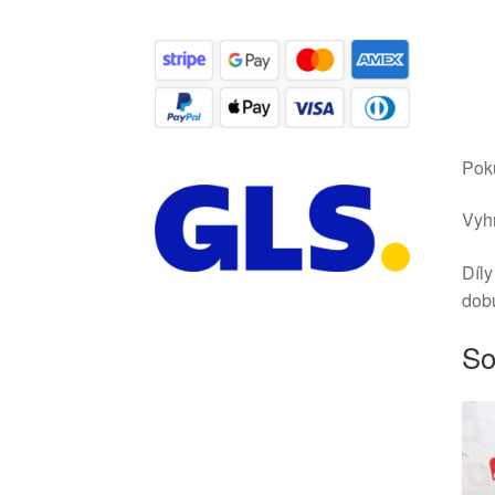
Poku
Vyhr
Díly
dob
So