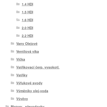
1.4 HDI
1.5 HDI
1.6 HDI
2.0 HDI
2.2 HDI
Vany Olejové
Ventilová víka
Víčka
Vstřikovací čerp. vysokotl.
Vstřiky
Výfukové svody
Výměníky olej-voda
Vývěvy
Motory , převodovky