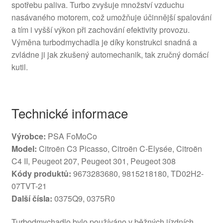
spotřebu paliva. Turbo zvyšuje množství vzduchu
nasávaného motorem, což umožňuje účinnější spalování
a tím i vyšší výkon při zachování efektivity provozu.
Výměna turbodmychadla je díky konstrukci snadná a
zvládne ji jak zkušený automechanik, tak zručný domácí
kutil.
Technické informace
Výrobce:
PSA FoMoCo
Model:
Citroën C3 Picasso, Citroën C-Elysée, Citroën
C4 II, Peugeot 207, Peugeot 301, Peugeot 308
Kódy produktů:
9673283680, 9815218180, TD02H2-
07TVT-21
Další čísla:
0375Q9, 0375R0
Turbodmychadlo bylo používáno v běžných jízdních