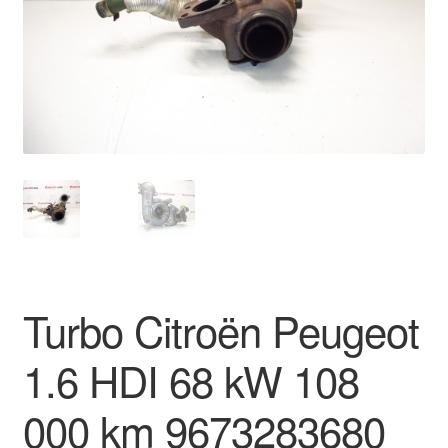
O nás
Obchodní podmínky
Ochrana osobních údajů
Platby
Pokladna
Reklamace
Turbo Citroën Peugeot
Reklamační řád
1.6 HDI 68 kW 108
Vrakoviště Citroën
000 km 9673283680