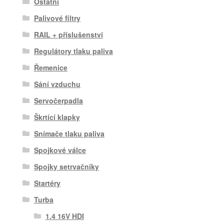
Ostatní
Palivové filtry
RAIL + příslušenství
Regulátory tlaku paliva
Řemenice
Sání vzduchu
Servočerpadla
Škrtící klapky
Snímače tlaku paliva
Spojkové válce
Spojky setrvačníky
Startéry
Turba
1.4 16V HDI