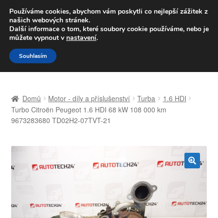
DOPRAVA od 139,-Kč
Používáme cookies, abychom vám poskytli co nejlepší zážitek z
našich webových stránek.
Volejte po-pá 9-16 704 494 494
Další informace o tom, které soubory cookie používáme, nebo je
můžete vypnout v
nastavení
.
Přeskočit
Přejít
Menu
Souhlasím
na
k
navigaci
obsahu
Úvodní stránka
webu
Domů
Motor - díly a příslušenství
Turba
1.6 HDI
Celosvětová doprava
Turbo Citroën Peugeot 1.6 HDI 68 kW 108 000 km
9673283680 TD02H2-07TVT-21
Doprava
Kontakt
🔍
Košík
Můj účet