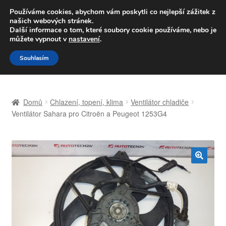
DOPRAVA od 139,-Kč
Používáme cookies, abychom vám poskytli co nejlepší zážitek z
našich webových stránek.
Volejte po-pá 9-16 704 494 494
Další informace o tom, které soubory cookie používáme, nebo je
můžete vypnout v
nastavení
.
Přeskočit
Přejít
Menu
Souhlasím
na
k
navigaci
obsahu
Úvodní stránka
webu
Domů
Chlazení, topení, klima
Ventilátor chladiče
Celosvětová doprava
Ventilátor Sahara pro Citroën a Peugeot 1253G4
Doprava
Kontakt
🔍
Košík
Můj účet