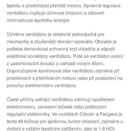
teplotu a předcházet přehřátí motoru. Správná regulace
ventilátoru zvyšuje účinnost chlazení a zároveň
minimalizuje spotřebu energie.
Výměna ventilátoru je relativně jednoduchá pro
mechaniky a zkušenější domácí opraváře. Obvykle je
potřeba demontovat ochranný kryt chladiče a odpojit
elektrické konektory ventilátoru. Poté se ventilátor uvolní
z upevňovacích šroubů a nahradí novým dílem.
Doporučujeme kontrolovat stav ventilátoru zejména při
problémech s přehříváním motoru nebo při podezření na
poruchu elektromotoru ventilátoru.
Časté příčiny selhání ventilátoru zahrnují opotřebení
elektromotoru, zanesení ložisek nebo poškození
regulační elektroniky. Ve vozidlech Citroën a Peugeot je
tento díl klíčový pro správnou funkci chlazení, zejména u
motorů s vyšším tepelným zatížením, jako je 1.6 HDI.