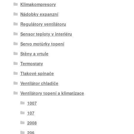
Klimakompresory
Nádobky expanzní
Regulátory ventilátoru
Sensor teploty v interiéru
Servo motůrky topení
Stěny a vrtule
Termostaty
Tlakové spínače
Ventilátor chladiče
Ventilátory topení a klimatizace
1007
107
2008
206