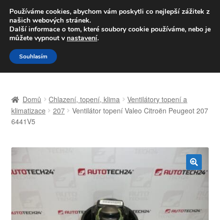
DOPRAVA od 139,-Kč
Používáme cookies, abychom vám poskytli co nejlepší zážitek z
našich webových stránek.
Volejte po-pá 9-16 704 494 494
Další informace o tom, které soubory cookie používáme, nebo je
můžete vypnout v
nastavení
.
Přeskočit
Přejít
Menu
Souhlasím
na
k
navigaci
obsahu
Úvodní stránka
webu
Domů
Chlazení, topení, klima
Ventilátory topení a
Celosvětová doprava
klimatizace
207
Ventilátor topení Valeo Citroën Peugeot 207
6441V5
Doprava
Kontakt
🔍
Košík
Můj účet