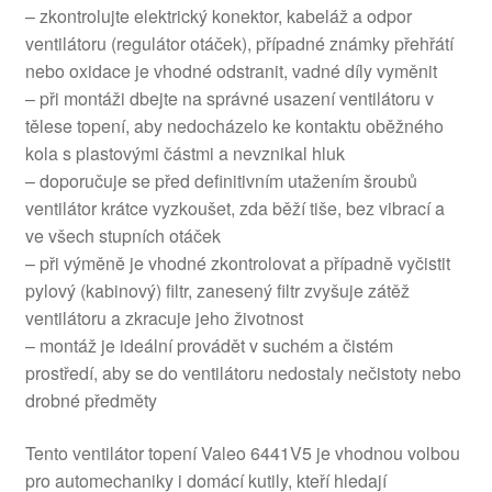
– zkontrolujte elektrický konektor, kabeláž a odpor
ventilátoru (regulátor otáček), případné známky přehřátí
nebo oxidace je vhodné odstranit, vadné díly vyměnit
– při montáži dbejte na správné usazení ventilátoru v
tělese topení, aby nedocházelo ke kontaktu oběžného
kola s plastovými částmi a nevznikal hluk
– doporučuje se před definitivním utažením šroubů
ventilátor krátce vyzkoušet, zda běží tiše, bez vibrací a
ve všech stupních otáček
– při výměně je vhodné zkontrolovat a případně vyčistit
pylový (kabinový) filtr, zanesený filtr zvyšuje zátěž
ventilátoru a zkracuje jeho životnost
– montáž je ideální provádět v suchém a čistém
prostředí, aby se do ventilátoru nedostaly nečistoty nebo
drobné předměty
Tento ventilátor topení Valeo 6441V5 je vhodnou volbou
pro automechaniky i domácí kutily, kteří hledají