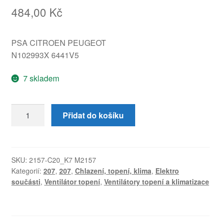
484,00
Kč
PSA CITROEN PEUGEOT
N102993X 6441V5
7 skladem
Ventilátor
Přidat do košíku
topení
Valeo
Citroën
Peugeot
SKU:
2157-C20_K7 M2157
Kategorií:
207
,
207
,
Chlazení, topení, klima
,
Elektro
207
součásti
,
Ventilátor topení
,
Ventilátory topení a klimatizace
6441V5
množství