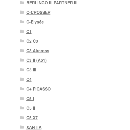
BERLINGO III PARTNER III
C-CROSSER
C-Elysée
C1
C2 C3
C3 Aircross
C3 II (A51)
C3 III
C4
C4 PICASSO
C5 I
C5 II
C5 X7
XANTIA