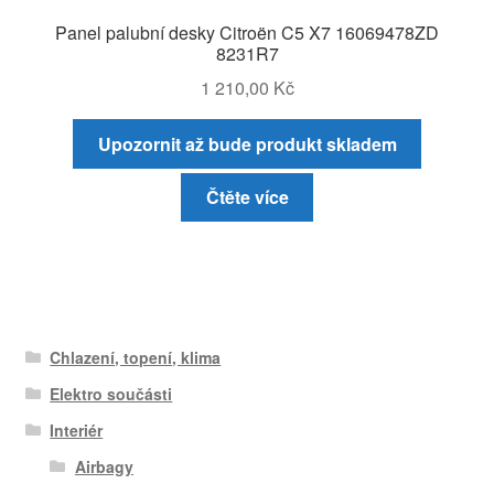
Panel palubní desky Citroën C5 X7 16069478ZD
8231R7
1 210,00
Kč
Upozornit až bude produkt skladem
Čtěte více
Chlazení, topení, klima
Elektro součásti
Interiér
Airbagy