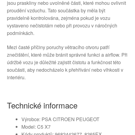
jsou praskliny nebo uvolněné části, které mohou ovlivnit
proudění vzduchu. Tato součástka by měla být
pravidelně kontrolována, zejména pokud je vozu
vystaveno nečistotám nebo při provozu v náročných
podmínkách.
Mezi časté příčiny poruchy větracího otvoru patří
znečištění, které může bránit správné funkci a airflow. Při
údržbě vozu je důležité zajistit čistotu a funkčnost této
součásti, aby nedocházelo k přehřívání nebo vlhkosti v
interiéru.
Technické informace
Výrobce: PSA CITROEN PEUGEOT
Model: C5 X7
Kódy produktů: 9682442677, 8265EX