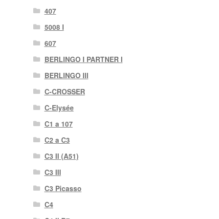
407
5008 I
607
BERLINGO I PARTNER I
BERLINGO III
C-CROSSER
C-Elysée
C1 a 107
C2 a C3
C3 II (A51)
C3 III
C3 Picasso
C4