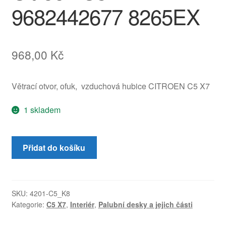
9682442677 8265EX
968,00
Kč
Větrací otvor, ofuk, vzduchová hubice CITROEN C5 X7
1 skladem
Větrací
Přidat do košíku
otvor
vzduchová
trubice
Citroën
SKU:
4201-C5_K8
Kategorie:
C5 X7
,
Interiér
,
Palubní desky a jejich části
C5
X7