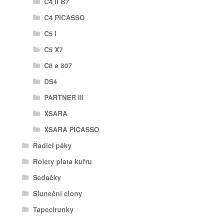
C4 II B7
C4 PICASSO
C5 I
C5 X7
C8 a 807
DS4
PARTNER III
XSARA
XSARA PICASSO
Řadící páky
Rolety plata kufru
Sedačky
Sluneční clony
Tapecírunky