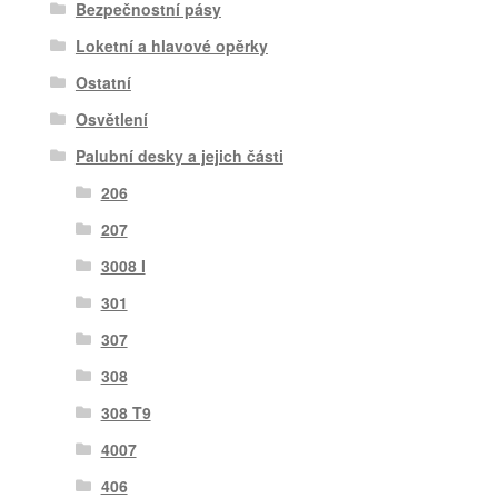
Bezpečnostní pásy
Loketní a hlavové opěrky
Ostatní
Osvětlení
Palubní desky a jejich části
206
207
3008 I
301
307
308
308 T9
4007
406