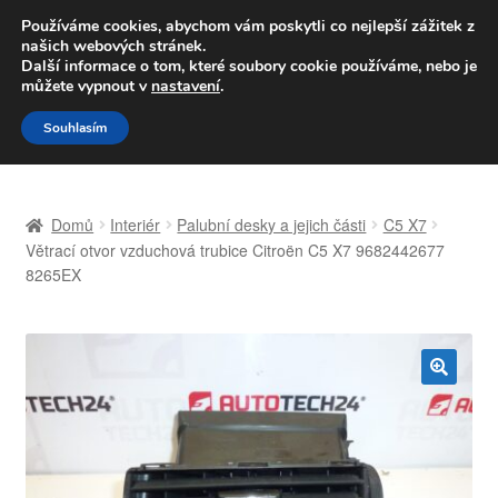
DOPRAVA od 139,-Kč
Používáme cookies, abychom vám poskytli co nejlepší zážitek z
našich webových stránek.
Volejte po-pá 9-16 704 494 494
Další informace o tom, které soubory cookie používáme, nebo je
můžete vypnout v
nastavení
.
Přeskočit
Přejít
Menu
Souhlasím
na
k
navigaci
obsahu
Úvodní stránka
webu
Domů
Interiér
Palubní desky a jejich části
C5 X7
Celosvětová doprava
Větrací otvor vzduchová trubice Citroën C5 X7 9682442677
8265EX
Doprava
Kontakt
🔍
Košík
Můj účet