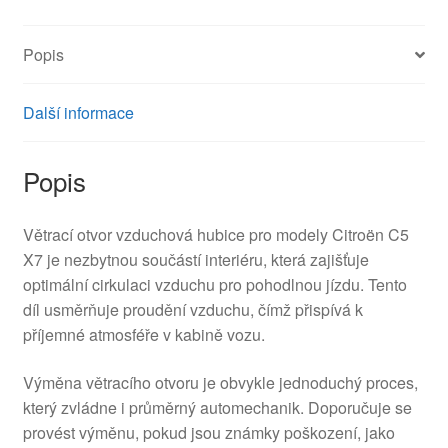
9682442677
8265EX
Popis
množství
Další informace
Popis
Větrací otvor vzduchová hubice pro modely Citroën C5
X7 je nezbytnou součástí interiéru, která zajišťuje
optimální cirkulaci vzduchu pro pohodlnou jízdu. Tento
díl usměrňuje proudění vzduchu, čímž přispívá k
příjemné atmosféře v kabině vozu.
Výměna větracího otvoru je obvykle jednoduchý proces,
který zvládne i průměrný automechanik. Doporučuje se
provést výměnu, pokud jsou známky poškození, jako