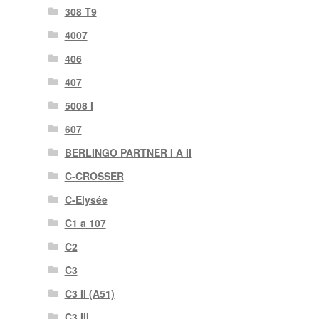
308 T9
4007
406
407
5008 I
607
BERLINGO PARTNER I A II
C-CROSSER
C-Elysée
C1 a 107
C2
C3
C3 II (A51)
C3 III