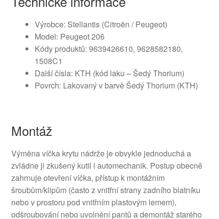
Technické informace
Výrobce: Stellantis (Citroën / Peugeot)
Model: Peugeot 206
Kódy produktů: 9639426610, 9628582180,
1508C1
Další čísla: KTH (kód laku – Šedý Thorium)
Povrch: Lakovaný v barvě Šedý Thorium (KTH)
Montáž
Výměna víčka krytu nádrže je obvykle jednoduchá a
zvládne ji zkušený kutil i automechanik. Postup obecně
zahrnuje otevření víčka, přístup k montážním
šroubům/klipům (často z vnitřní strany zadního blatníku
nebo v prostoru pod vnitřním plastovým lemem),
odšroubování nebo uvolnění pantů a demontáž starého