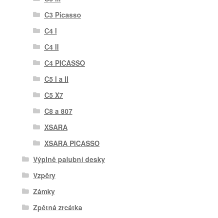
C3 Picasso
C4 I
C4 II
C4 PICASSO
C5 I a II
C5 X7
C8 a 807
XSARA
XSARA PICASSO
Výplně palubní desky
Vzpěry
Zámky
Zpětná zrcátka