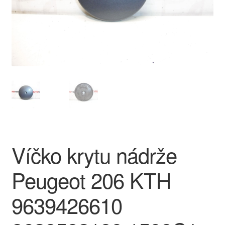
O nás
Obchodní podmínky
Ochrana osobních údajů
Platby
Pokladna
Víčko krytu nádrže
Reklamace
Peugeot 206 KTH
Reklamační řád
9639426610
Vrakoviště Citroën