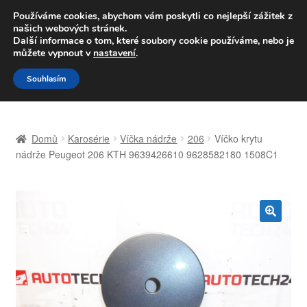
DOPRAVA od 139,-Kč
Používáme cookies, abychom vám poskytli co nejlepší zážitek z
našich webových stránek.
Volejte po-pá 9-16 704 494 494
Další informace o tom, které soubory cookie používáme, nebo je
můžete vypnout v
nastavení
.
Přeskočit
Přejít
Menu
Souhlasím
na
k
navigaci
obsahu
Úvodní stránka
webu
Domů
Karosérie
Víčka nádrže
206
Víčko krytu
Celosvětová doprava
nádrže Peugeot 206 KTH 9639426610 9628582180 1508C1
Doprava
Kontakt
🔍
Košík
Můj účet