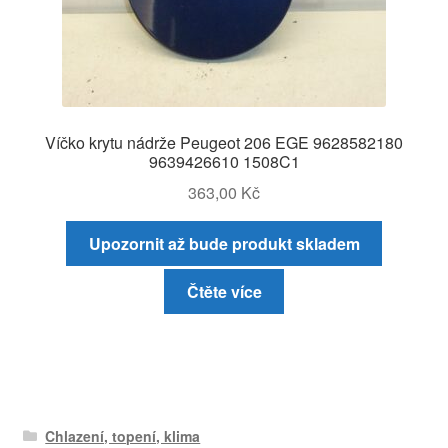
Víčko krytu nádrže Peugeot 206 EGE 9628582180
9639426610 1508C1
363,00
Kč
Upozornit až bude produkt skladem
Čtěte více
Chlazení, topení, klima