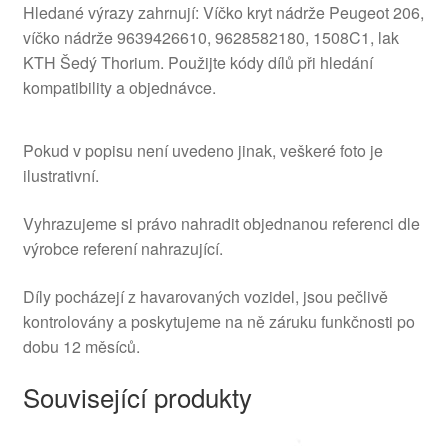
Hledané výrazy zahrnují: Víčko kryt nádrže Peugeot 206,
víčko nádrže 9639426610, 9628582180, 1508C1, lak
KTH Šedý Thorium. Použijte kódy dílů při hledání
kompatibility a objednávce.
Pokud v popisu není uvedeno jinak, veškeré foto je
ilustrativní.
Vyhrazujeme si právo nahradit objednanou referenci dle
výrobce referení nahrazující.
Díly pocházejí z havarovaných vozidel, jsou pečlivě
kontrolovány a poskytujeme na ně záruku funkčnosti po
dobu 12 měsíců.
Související produkty