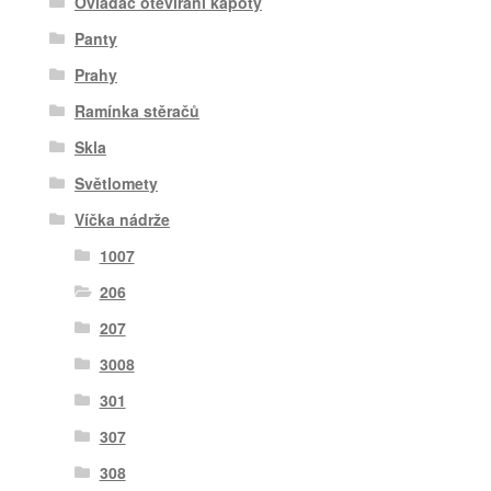
Ovladač otevírání kapoty
Panty
Prahy
Ramínka stěračů
Skla
Světlomety
Víčka nádrže
1007
206
207
3008
301
307
308