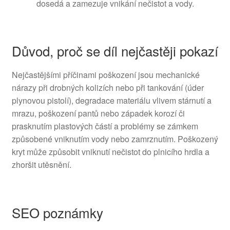
dosedá a zamezuje vnikání nečistot a vody.
Důvod, proč se díl nejčastěji pokazí
Nejčastějšími příčinami poškození jsou mechanické
nárazy při drobných kolizích nebo při tankování (úder
plynovou pistolí), degradace materiálu vlivem stárnutí a
mrazu, poškození pantů nebo západek korozí či
prasknutím plastových částí a problémy se zámkem
způsobené vniknutím vody nebo zamrznutím. Poškozený
kryt může způsobit vniknutí nečistot do plnicího hrdla a
zhoršit utěsnění.
SEO poznámky