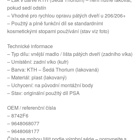
pokud sedí odstín
– Vhodné pro rychlou opravu pátých dveří u 206/206+
– Použitý a plně funkční díl se standardními
kosmetickými stopami používání (stav viz foto)
Technické informace
– Typ dílu: vnější madlo / lišta pátých dveří (zadního víka)
– Umístění: zadní víko (kufr)
– Barva: KTH – Šedá Thorium (lakovaná)
– Materiál: plast (lakovaný)
– Uchycení: na původní montážní body
– Stav: originální použitý díl PSA
OEM / referenční čísla
– 8742F6
– 9648068077
– 9648068177
Čísla se mohou lišit podle výrobní série – porovnejte s