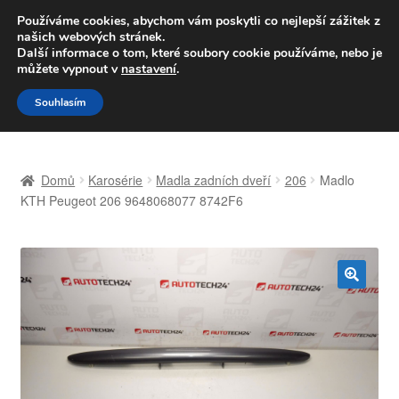
DOPRAVA od 139,-Kč
Používáme cookies, abychom vám poskytli co nejlepší zážitek z
našich webových stránek.
Volejte po-pá 9-16 704 494 494
Další informace o tom, které soubory cookie používáme, nebo je
můžete vypnout v
nastavení
.
Přeskočit
Přejít
Menu
Souhlasím
na
k
navigaci
obsahu
Úvodní stránka
webu
Domů
Karosérie
Madla zadních dveří
206
Madlo
Celosvětová doprava
KTH Peugeot 206 9648068077 8742F6
Doprava
Kontakt
🔍
Košík
Můj účet