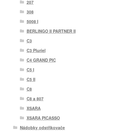
207
308
5008 I
BERLINGO II PARTNER II
C3
C3 Pluriel
C4 GRAND PIC
C5 I
C5 II
C8
C8 a 807
XSARA
XSARA PICASSO
Nádobky odstřikovače