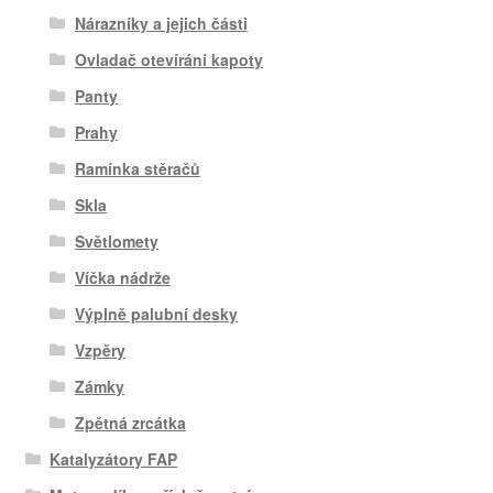
Nárazníky a jejich části
Ovladač otevírání kapoty
Panty
Prahy
Ramínka stěračů
Skla
Světlomety
Víčka nádrže
Výplně palubní desky
Vzpěry
Zámky
Zpětná zrcátka
Katalyzátory FAP