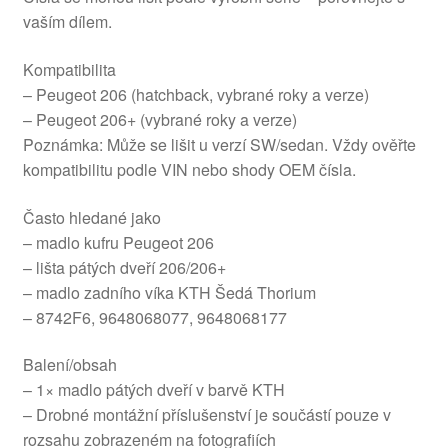
vaším dílem.
Kompatibilita
– Peugeot 206 (hatchback, vybrané roky a verze)
– Peugeot 206+ (vybrané roky a verze)
Poznámka: Může se lišit u verzí SW/sedan. Vždy ověřte
kompatibilitu podle VIN nebo shody OEM čísla.
Často hledané jako
– madlo kufru Peugeot 206
– lišta pátých dveří 206/206+
– madlo zadního víka KTH Šedá Thorium
– 8742F6, 9648068077, 9648068177
Balení/obsah
– 1× madlo pátých dveří v barvě KTH
– Drobné montážní příslušenství je součástí pouze v
rozsahu zobrazeném na fotografiích