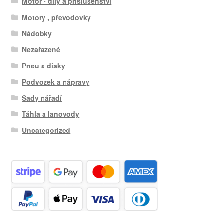
Motor - díly a příslušenství
Motory , převodovky
Nádobky
Nezařazené
Pneu a disky
Podvozek a nápravy
Sady nářadí
Táhla a lanovody
Uncategorized