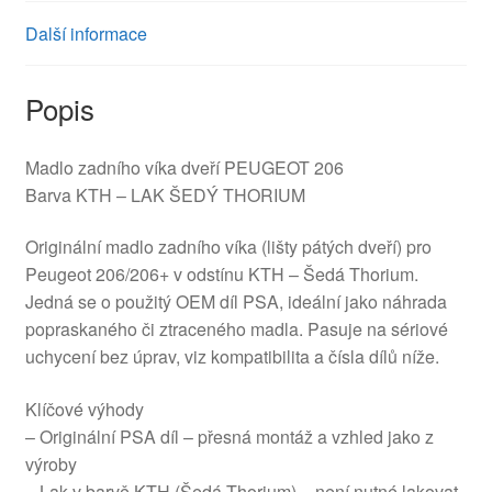
Další informace
Popis
Madlo zadního víka dveří PEUGEOT 206
Barva KTH – LAK ŠEDÝ THORIUM
Originální madlo zadního víka (lišty pátých dveří) pro
Peugeot 206/206+ v odstínu KTH – Šedá Thorium.
Jedná se o použitý OEM díl PSA, ideální jako náhrada
popraskaného či ztraceného madla. Pasuje na sériové
uchycení bez úprav, viz kompatibilita a čísla dílů níže.
Klíčové výhody
– Originální PSA díl – přesná montáž a vzhled jako z
výroby
– Lak v barvě KTH (Šedá Thorium) – není nutné lakovat,