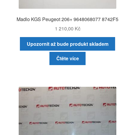
Madlo KGS Peugeot 206+ 9648068077 8742F5
1 210,00
Kč
Upozornit až bude produkt skladem
Čtěte více