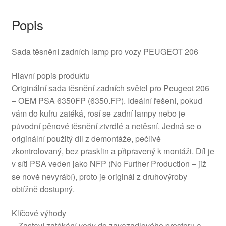
Popis
Sada těsnění zadních lamp pro vozy PEUGEOT 206
Hlavní popis produktu
Originální sada těsnění zadních světel pro Peugeot 206
– OEM PSA 6350FP (6350.FP). Ideální řešení, pokud
vám do kufru zatéká, rosí se zadní lampy nebo je
původní pěnové těsnění ztvrdlé a netěsní. Jedná se o
originální použitý díl z demontáže, pečlivě
zkontrolovaný, bez prasklin a připravený k montáži. Díl je
v síti PSA veden jako NFP (No Further Production – již
se nově nevyrábí), proto je originál z druhovýroby
obtížně dostupný.
Klíčové výhody
– Zastaví zatékání vody do zavazadlového prostoru a