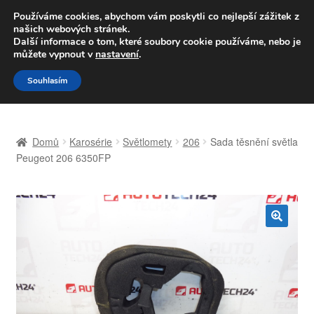
DOPRAVA od 139,-Kč
Používáme cookies, abychom vám poskytli co nejlepší zážitek z
našich webových stránek.
Volejte po-pá 9-16 704 494 494
Další informace o tom, které soubory cookie používáme, nebo je
můžete vypnout v
nastavení
.
Přeskočit
Přejít
Menu
Souhlasím
na
k
navigaci
obsahu
Úvodní stránka
webu
Domů
Karosérie
Světlomety
206
Sada těsnění světla
Celosvětová doprava
Peugeot 206 6350FP
Doprava
Kontakt
🔍
Košík
Můj účet