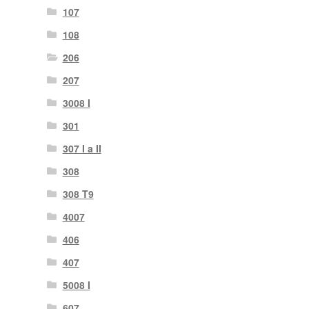
107
108
206
207
3008 I
301
307 I a II
308
308 T9
4007
406
407
5008 I
607