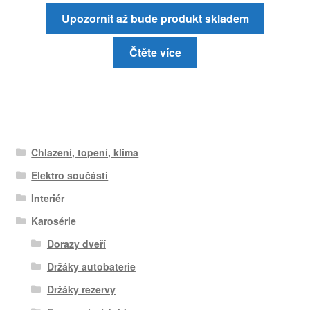
Upozornit až bude produkt skladem
Čtěte více
Chlazení, topení, klima
Elektro součásti
Interiér
Karosérie
Dorazy dveří
Držáky autobaterie
Držáky rezervy