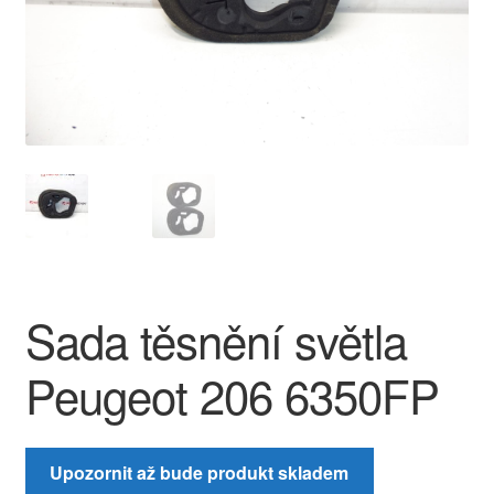
O nás
Obchodní podmínky
Ochrana osobních údajů
Platby
Pokladna
Sada těsnění světla
Reklamace
Peugeot 206 6350FP
Reklamační řád
Vrakoviště Citroën
Upozornit až bude produkt skladem