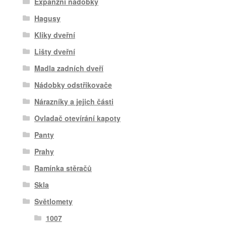
Expanzní nádobky
Hagusy
Kliky dveřní
Lišty dveřní
Madla zadních dveří
Nádobky odstřikovače
Nárazníky a jejich části
Ovladač otevírání kapoty
Panty
Prahy
Ramínka stěračů
Skla
Světlomety
1007