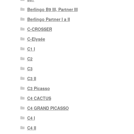
Berlingo B9 III, Partner III
Berlingo Partner I a II
C-CROSSER
C-Elysée
C1 I
C2
C3
C3 II
C3 Picasso
C4 CACTUS
C4 GRAND PICASSO
C4 I
C4 II