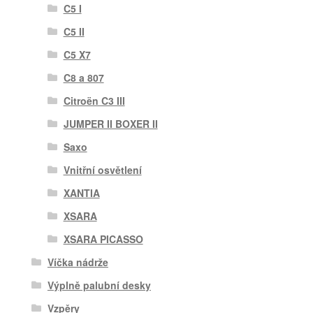
C5 I
C5 II
C5 X7
C8 a 807
Citroën C3 III
JUMPER II BOXER II
Saxo
Vnitřní osvětlení
XANTIA
XSARA
XSARA PICASSO
Víčka nádrže
Výplně palubní desky
Vzpěry