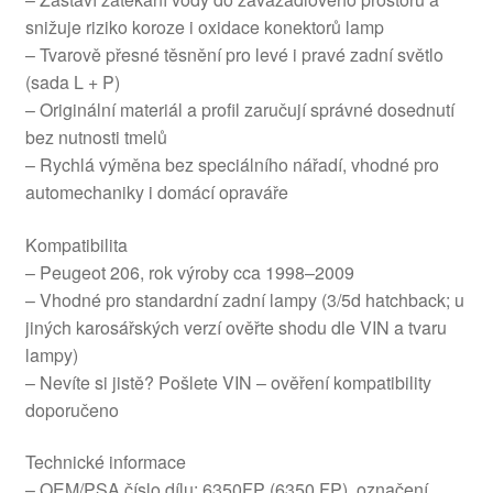
snižuje riziko koroze i oxidace konektorů lamp
– Tvarově přesné těsnění pro levé i pravé zadní světlo
(sada L + P)
– Originální materiál a profil zaručují správné dosednutí
bez nutnosti tmelů
– Rychlá výměna bez speciálního nářadí, vhodné pro
automechaniky i domácí opraváře
Kompatibilita
– Peugeot 206, rok výroby cca 1998–2009
– Vhodné pro standardní zadní lampy (3/5d hatchback; u
jiných karosářských verzí ověřte shodu dle VIN a tvaru
lampy)
– Nevíte si jistě? Pošlete VIN – ověření kompatibility
doporučeno
Technické informace
– OEM/PSA číslo dílu: 6350FP (6350.FP), označení