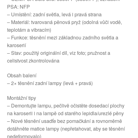
PSA: NFP
– Umístění: zadní světla, levá i pravá strana
– Materiál: tvarovaná pěnová pryž (odolná vůči vodě,
teplotám a vibracím)
– Funkce: těsnění mezi základnou zadního světla a
karoserií
– Stav: použitý originální díl, viz foto; pružnost a
celistvost zkontrolována
Obsah balení
– 2× těsnění zadní lampy (levá + pravá)
Montážní tipy
– Demontujte lampu, pečlivě očistěte dosedací plochy
na karoserii i na lampě od starého lepidla/urezlé pěny
– Nové těsnění usadťe bez pomačkání a rovnoměrně
dotáhněte matice lampy (nepřetahovat, aby se těsnění
nedeformovalo)