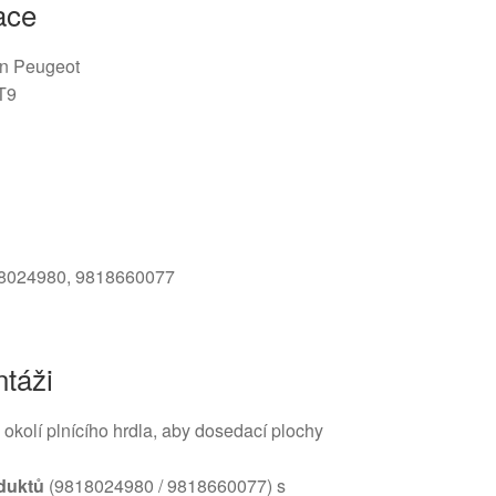
ace
ën Peugeot
T9
18024980, 9818660077
táži
 okolí plnícího hrdla, aby dosedací plochy
duktů
(9818024980 / 9818660077) s