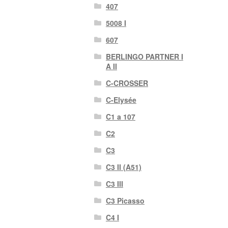
407
5008 I
607
BERLINGO PARTNER I
A II
C-CROSSER
C-Elysée
C1 a 107
C2
C3
C3 II (A51)
C3 III
C3 Picasso
C4 I