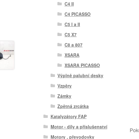
C4 II
C4 PICASSO
C5 I a II
C5 X7
C8 a 807
XSARA
XSARA PICASSO
Výplně palubní desky
Vzpěry
Zámky
Zpětná zrcátka
Katalyzátory FAP
Motor - díly a příslušenství
Poku
Motory , převodovky