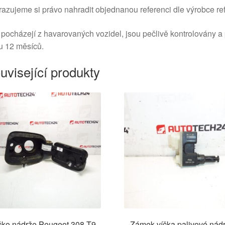
azujeme si právo nahradit objednanou referenci dle výrobce ref
 pocházejí z havarovaných vozidel, jsou pečlivě kontrolovány a
u 12 měsíců.
uvisející produkty
čko nádrže Peugeot 308 T9
Zámek víčka palivové nád