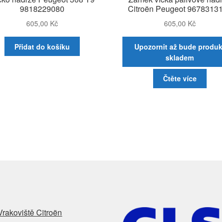
9818229080
Citroën Peugeot 9678313
605,00
Kč
605,00
Kč
Přidat do košíku
Upozornit až bude produk
skladem
Čtěte více
Vrakoviště Citroën