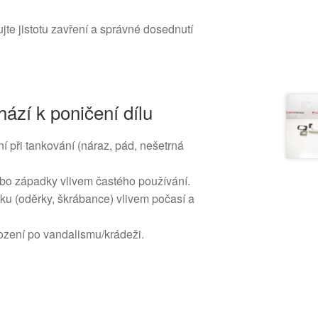
jte jistotu zavření a správné dosednutí
ází k poničení dílu
 při tankování (náraz, pád, nešetrná
bo západky vlivem častého používání.
ku (oděrky, škrábance) vlivem počasí a
ození po vandalismu/krádeži.