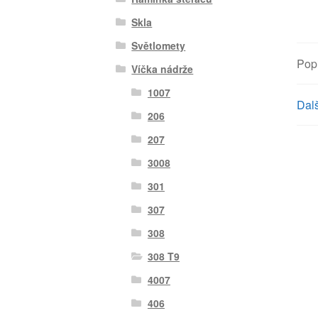
Skla
Světlomety
Pop
Víčka nádrže
1007
Dalš
206
207
3008
301
307
308
308 T9
4007
406