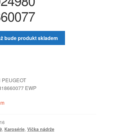
024980
660077
až bude produkt skladem
N PEUGEOT
818660077 EWP
em
16
9
,
Karosérie
,
Víčka nádrže