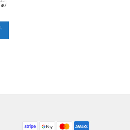
180
t