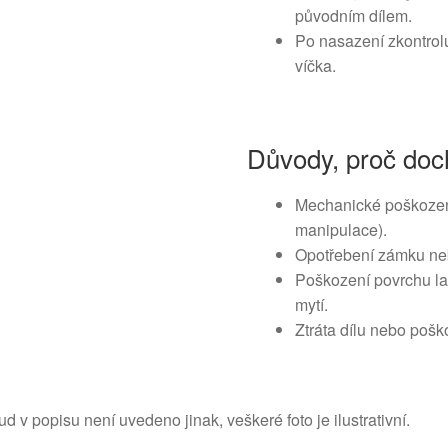
původním dílem.
Po nasazení zkontrolu
víčka.
Důvody, proč doch
Mechanické poškození
manipulace).
Opotřebení zámku ne
Poškození povrchu la
mytí.
Ztráta dílu nebo pošk
d v popisu není uvedeno jinak, veškeré foto je ilustrativní.