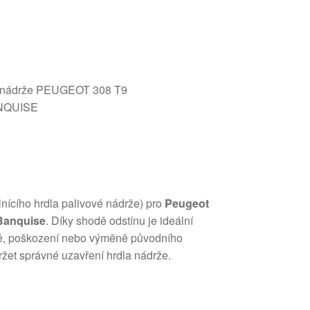
vé nádrže PEUGEOT 308 T9
ANQUISE
lnícího hrdla palivové nádrže) pro
Peugeot
Banquise
. Díky shodě odstínu je ideální
átě, poškození nebo výměně původního
žet správné uzavření hrdla nádrže.