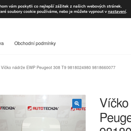
9,-Kč
Volejte p
om vám poskytli co nejlepší zážitek z našich webových stránek.
teré soubory cookie používáme, nebo je můžete vypnout v
nastavení
.
va
Obchodní podmínky
va
Kontakt
Košík
Můj účet
O nás
Obchodní podmínky
Víčko nádrže EWP Peugeot 308 T9 9818024980 9818660077
Reklamace
Reklamační řád
Vrakoviště Citroën
Víčko
Peuge
🔍