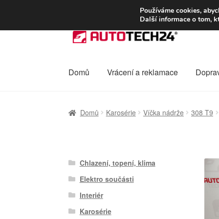
DOPRAVA od 13
Používáme cookies, abych
Další informace o tom, k
Přeskočit
Přejít
na
k
navigaci
obsahu
webu
Domů
Vrácení a reklamace
Dopra
Úvodní stránka
Celosvětová doprava
Dopra
Domů
Karosérie
Víčka nádrže
308 T9
Ochrana osobních údajů
Platby
Pokladna
Chlazení, topení, klima
Elektro součásti
Interiér
Karosérie