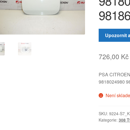
9818
9818
Upozornit 
726,00
Kč
PSA CITROE
9818024980 9
Není sklad
SKU:
9224-S7_K
Kategorie:
308 T