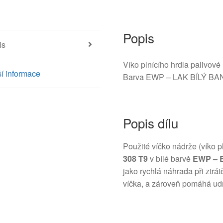
Popis
is
Víko plnícího hrdla palivo
í informace
Barva EWP – LAK BÍLÝ B
Popis dílu
Použité víčko nádrže (víko p
308 T9
v bílé barvě
EWP – 
jako rychlá náhrada při ztr
víčka, a zároveň pomáhá udr