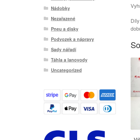
Vyhr
Nádobky
Nezařazené
Díly
dob
Pneu a disky
Podvozek a nápravy
So
Sady nářadí
Táhla a lanovody
Uncategorized
Ví