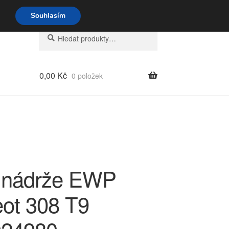
o-pá 9-16 704 494 494
Souhlasím
Hledat:
Hledat
0,00
Kč
0 položek
 nádrže EWP
ot 308 T9