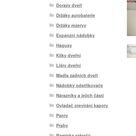
Dorazy dveří
Držáky autobaterie
Držáky rezervy
Expanzní nádobky
Hagusy
Kliky dveřní
Lišty dveřní
Madla zadních dveří
Nádobky odstřikovače
Nárazníky a jejich části
Ovladač otevírání kapoty
Panty
Prahy
Ramínka stěračů