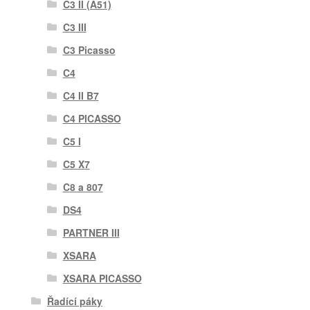
C3 II (A51)
C3 III
C3 Picasso
C4
C4 II B7
C4 PICASSO
C5 I
C5 X7
C8 a 807
DS4
PARTNER III
XSARA
XSARA PICASSO
Řadící páky