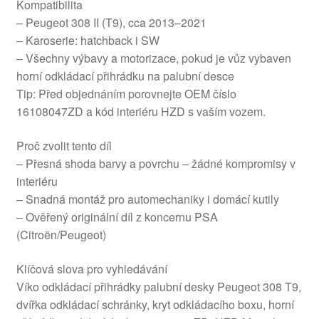
Kompatibilita
– Peugeot 308 II (T9), cca 2013–2021
– Karoserie: hatchback i SW
– Všechny výbavy a motorizace, pokud je vůz vybaven
horní odkládací přihrádku na palubní desce
Tip: Před objednáním porovnejte OEM číslo
16108047ZD a kód interiéru HZD s vaším vozem.
Proč zvolit tento díl
– Přesná shoda barvy a povrchu – žádné kompromisy v
interiéru
– Snadná montáž pro automechaniky i domácí kutily
– Ověřený originální díl z koncernu PSA
(Citroën/Peugeot)
Klíčová slova pro vyhledávání
Víko odkládací přihrádky palubní desky Peugeot 308 T9,
dvířka odkládací schránky, kryt odkládacího boxu, horní