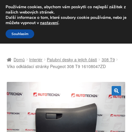
DOPRAVA od 139,-Kč
Používáme cookies, abychom vám poskytli co nejlepší zážitek z
našich webových stránek.
Volejte po-pá 9-16 704 494 494
Další informace o tom, které soubory cookie používáme, nebo je
můžete vypnout v
nastavení
.
Přeskočit
Přejít
Menu
Souhlasím
na
k
navigaci
obsahu
Úvodní stránka
webu
Domů
Interiér
Palubní desky a jejich části
308 T9
Celosvětová doprava
Víko odkládací stránky Peugeot 308 T9 16108047ZD
Doprava
Kontakt
🔍
Košík
Můj účet