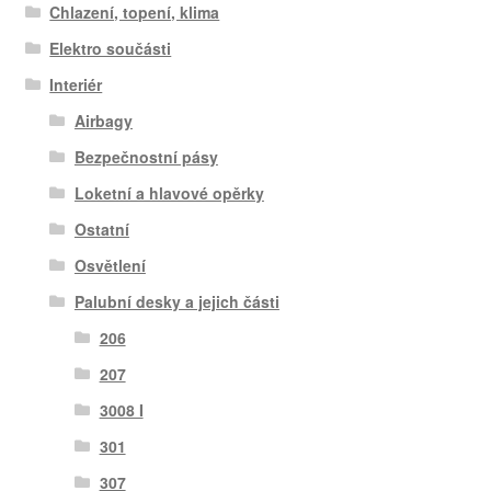
Chlazení, topení, klima
Elektro součásti
Interiér
Airbagy
Bezpečnostní pásy
Loketní a hlavové opěrky
Ostatní
Osvětlení
Palubní desky a jejich části
206
207
3008 I
301
307