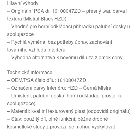
Hlavní výhody
– Originální PSA díl 16108047ZD – přesný tvar, barva i
textura (Mistral Black HZD)
– Vhodné pro horní odkládací přihrádku palubní desky u
spolujezdce
– Rychlá výměna, bez potřeby úprav, zachování
továrního vzhledu interiéru
– Výhodná alternativa k novému dílu za zlomek ceny
Technické informace
– OEM/PSA číslo dílu: 16108047ZD
– Označení barvy interiéru: HZD – Černá Mistral
– Umístění: palubní deska, horní odkládací prostor (u
spolujezdce)
– Materiál: kvalitní texturovaný plast (odpovídá originálu)
– Stav: použitý díl, plně funkční; běžné drobné
kosmetické stopy z provozu se mohou vyskytovat