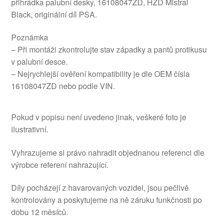
přihrádka palubní desky, 16108047ZD, HZD Mistral
Black, originální díl PSA.
Poznámka
– Při montáži zkontrolujte stav západky a pantů protikusu
v palubní desce.
– Nejrychlejší ověření kompatibility je dle OEM čísla
16108047ZD nebo podle VIN.
Pokud v popisu není uvedeno jinak, veškeré foto je
ilustrativní.
Vyhrazujeme si právo nahradit objednanou referenci dle
výrobce referení nahrazující.
Díly pocházejí z havarovaných vozidel, jsou pečlivě
kontrolovány a poskytujeme na ně záruku funkčnosti po
dobu 12 měsíců.