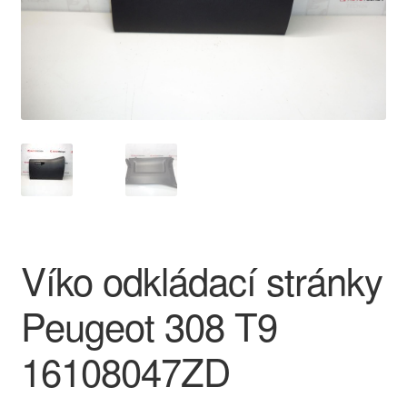
O nás
Obchodní podmínky
Ochrana osobních údajů
Platby
Pokladna
Víko odkládací stránky
Reklamace
Peugeot 308 T9
Reklamační řád
16108047ZD
Vrakoviště Citroën