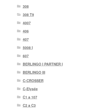
308
308 T9
4007
406
407
5008 I
607
BERLINGO I PARTNER I
BERLINGO III
C-CROSSER
C-Elysée
C1 a 107
C2 a C3