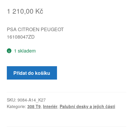
1 210,00
Kč
PSA CITROEN PEUGEOT
16108047ZD
1 skladem
Víko
Přidat do košíku
odkládací
stránky
Peugeot
308
SKU:
9084-A14_K27
Kategorie:
308 T9
,
Interiér
,
Palubní desky a jejich části
T9
16108047ZD
množství