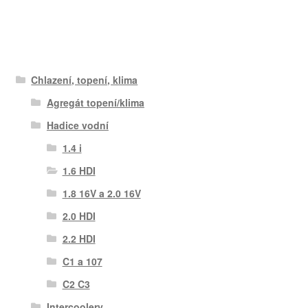
Chlazení, topení, klima
Agregát topení/klima
Hadice vodní
1.4 i
1.6 HDI
1.8 16V a 2.0 16V
2.0 HDI
2.2 HDI
C1 a 107
C2 C3
Intercoolery