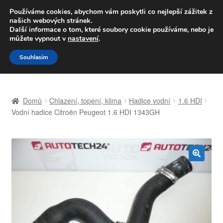
DOPRAVA od 139,-Kč
Používáme cookies, abychom vám poskytli co nejlepší zážitek z
našich webových stránek.
Volejte po-pá 9-16 704 494 494
Další informace o tom, které soubory cookie používáme, nebo je
můžete vypnout v
nastavení
.
Přeskočit
Přejít
Menu
Souhlasím
na
k
navigaci
obsahu
Úvodní stránka
webu
Domů
Chlazení, topení, klima
Hadice vodní
1.6 HDI
Celosvětová doprava
Vodní hadice Citroën Peugeot 1.6 HDI 1343GH
Doprava
Kontakt
🔍
Košík
Můj účet