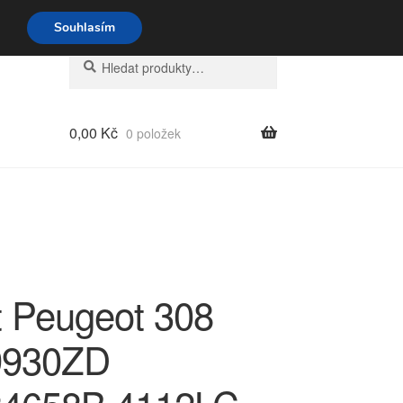
o-pá 9-16 704 494 494
Souhlasím
Hledat:
Hledat
0,00
Kč
0 položek
t Peugeot 308
9930ZD