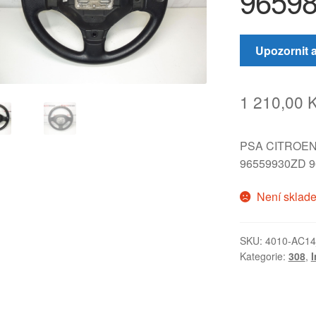
9659
Upozornit 
1 210,00
PSA CITROE
96559930ZD 9
Není sklad
SKU:
4010-AC1
Kategorie:
308
,
I