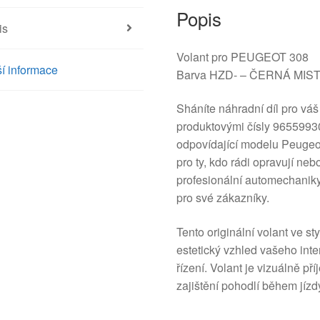
Popis
is
Volant pro PEUGEOT 308
í informace
Barva HZD- – ČERNÁ MIS
Sháníte náhradní díl pro v
produktovými čísly 965599
odpovídající modelu Peugeot
pro ty, kdo rádi opravují neb
profesionální automechaniky
pro své zákazníky.
Tento originální volant ve s
estetický vzhled vašeho inter
řízení. Volant je vizuálně p
zajištění pohodlí během jízd