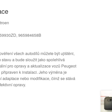
ace
troen
59930ZD, 965984658B
 ověření všech autodílů můžete být ujištěni,
m stavu a bude sloužit jako spolehlivá
deální pro opravy a aktualizace vozů Peugeot
ě připraven k instalaci. Jeho výměna je
í adaptace nebo modifikace, čímž se stává
fektivní opravy.