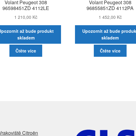
Volant Peugeot 308
Volant Peugeot 308
96598451ZD 4112LE
96855851ZD 4112PA
1 210,00
Kč
1 452,00
Kč
Upozornit až bude produkt
Upozornit až bude produk
skladem
skladem
Čtěte více
Čtěte více
Vrakoviště Citroën