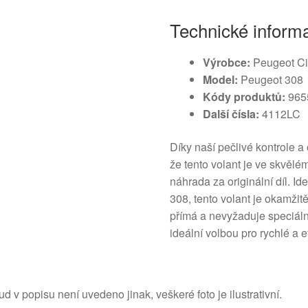
Technické inform
Výrobce:
Peugeot Ci
Model:
Peugeot 308
Kódy produktů:
965
Další čísla:
4112LC
Díky naší pečlivé kontrole a
že tento volant je ve skvělé
náhrada za originální díl. I
308, tento volant je okamžit
přímá a nevyžaduje speciáln
ideální volbou pro rychlé a e
d v popisu není uvedeno jinak, veškeré foto je ilustrativní.