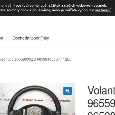
9,-Kč
Volejte p
om vám poskytli co nejlepší zážitek z našich webových stránek.
teré soubory cookie používáme, nebo je můžete vypnout v
nastavení
.
va
Obchodní podmínky
va
Kontakt
Košík
Můj účet
O nás
Obchodní podmínky
ugeot 308 96559930ZD 965984658B 4112LC
Reklamace
Reklamační řád
Vrakoviště Citroën
Volan
9655
🔍