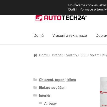
DOPRAVA od 13
Používáme cookies, abych
Další informace o tom, k
Přeskočit
Přejít
na
k
navigaci
obsahu
webu
Domů
Vrácení a reklamace
Dopra
Úvodní stránka
Celosvětová doprava
Dopra
Domů
Interiér
Volanty
308
Volant Pe
Ochrana osobních údajů
Platby
Pokladna
Chlazení, topení, klima
Elektro součásti
Interiér
Airbagy