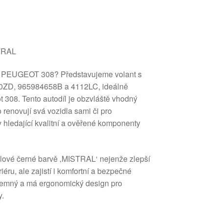
TRAL
áš PEUGEOT 308? Představujeme volant s
30ZD, 965984658B a 4112LC, ideálně
 308. Tento autodíl je obzvláště vhodný
o renovují svá vozidla sami či pro
 hledající kvalitní a ověřené komponenty
tylové černé barvě ‚MISTRAL‘ nejenže zlepší
iéru, ale zajistí i komfortní a bezpečné
říjemný a má ergonomický design pro
y.