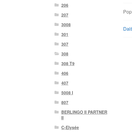
206
Pop
207
3008
Dalš
301
307
308
308 T9
406
407
5008 I
807
BERLINGO II PARTNER
II
C-Elysée