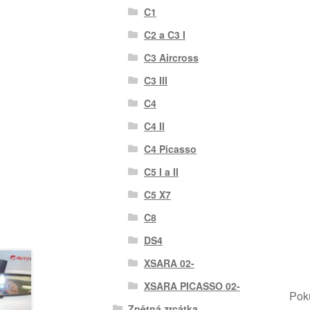
C1
C2 a C3 I
C3 Aircross
C3 III
C4
C4 II
C4 Picasso
C5 I a II
C5 X7
C8
DS4
XSARA 02-
XSARA PICASSO 02-
Poku
Zpětná zrcátka