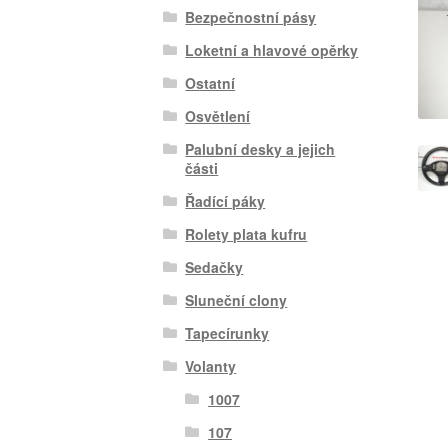
Bezpečnostní pásy
Loketní a hlavové opěrky
Ostatní
Osvětlení
Palubní desky a jejich
části
Řadící páky
Rolety plata kufru
Sedačky
Sluneční clony
Tapecírunky
Volanty
1007
107