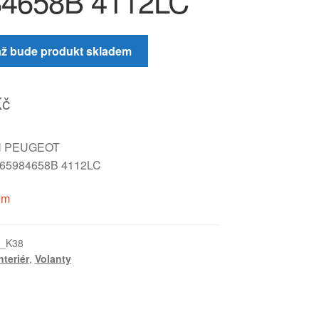
84658B 4112LC
až bude produkt skladem
Kč
N PEUGEOT
65984658B 4112LC
em
4_K38
nteriér
,
Volanty