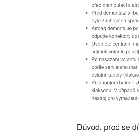
před manipulací s ai
Před demontáží airbag
byla zachována správ
Airbag demontujte pod
odpojte konektory opa
Uvolněte centrální ma
sejmutí volantu použi
Po nasazení volantu z
podle servisního manu
ostatní kabely (klaks
Po zapojení baterie z
klaksonu. V případě s
nástroj pro vymazání 
Důvod, proč se dí