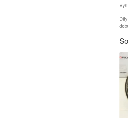
Vyhr
Díly
dob
So