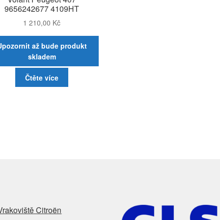
9656242677 4109HT
1 210,00
Kč
Upozornit až bude produkt
skladem
Čtěte více
Vrakoviště Citroën