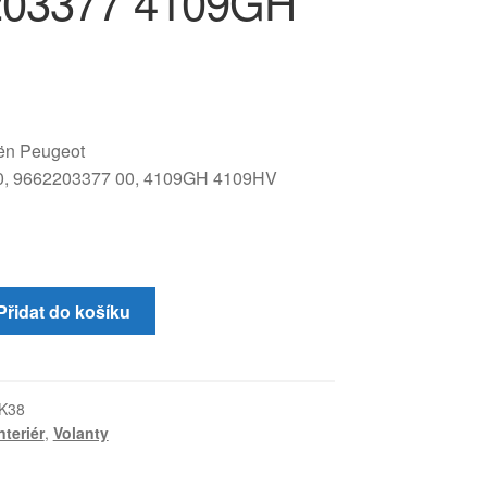
203377 4109GH
oën Peugeot
0, 9662203377 00, 4109GH 4109HV
Přidat do košíku
K38
nteriér
,
Volanty