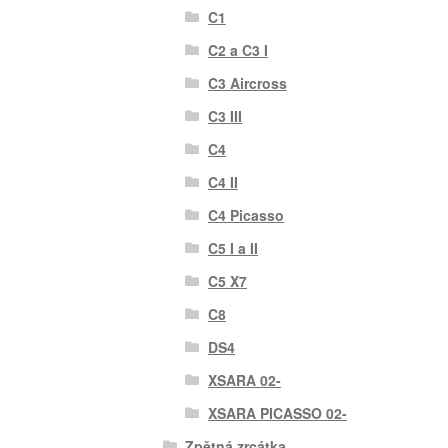
C1
C2 a C3 I
C3 Aircross
C3 III
C4
C4 II
C4 Picasso
C5 I a II
C5 X7
C8
DS4
XSARA 02-
XSARA PICASSO 02-
Zpětná zrcátka