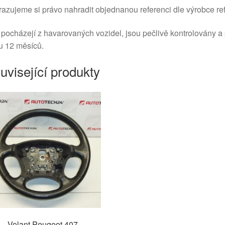
azujeme si právo nahradit objednanou referenci dle výrobce ref
 pocházejí z havarovaných vozidel, jsou pečlivě kontrolovány a
u 12 měsíců.
uvisející produkty
Volant Peugeot 407