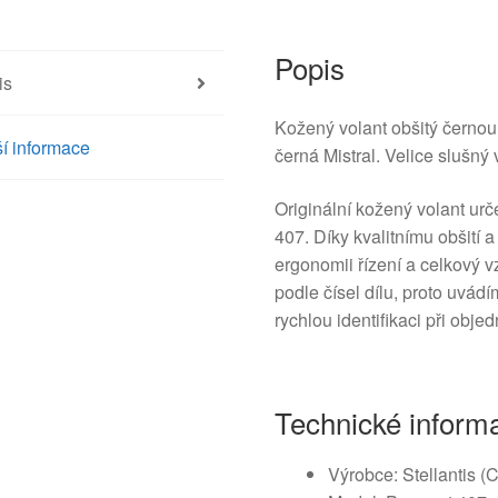
množství
Popis
is
Kožený volant obšitý černo
í informace
černá Mistral. Velice slušný 
Originální kožený volant urč
407. Díky kvalitnímu obšití 
ergonomii řízení a celkový v
podle čísel dílu, proto uvá
rychlou identifikaci při obj
Technické inform
Výrobce: Stellantis (