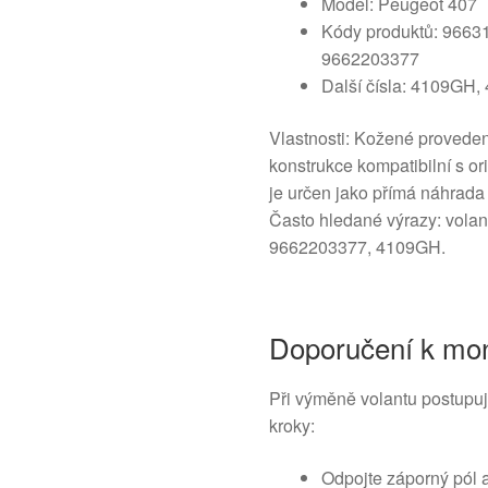
Model: Peugeot 407
Kódy produktů: 9663
9662203377
Další čísla: 4109GH
Vlastnosti: Kožené provedení 
konstrukce kompatibilní s or
je určen jako přímá náhrada
Často hledané výrazy: vola
9662203377, 4109GH.
Doporučení k mon
Při výměně volantu postupuj
kroky:
Odpojte záporný pól 