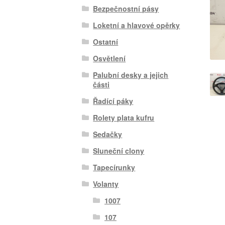
Bezpečnostní pásy
Loketní a hlavové opěrky
Ostatní
Osvětlení
Palubní desky a jejich
části
Řadící páky
Rolety plata kufru
Sedačky
Sluneční clony
Tapecírunky
Volanty
1007
107