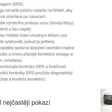
rbagem (SRS).
u označte polohu volantu na hřídeli, aby
ná orientace po nasazení.
le výrobního postupu vozu (šrouby/klipy),
trně a bez napětí.
tici hřídele řízení vhodným klíčem; pro
jte vytahovák, pokud je potřeba.
ajistěte správné dotažení centrální matice
álu a znovu připojte konektory airbagu a
on, ovladače).
kontrolujte kontrolku SRS a funkčnost
vítící kontrolky SRS použijte diagnostický
chyb a kontrolu konektorů.
l nejčastěji pokazí