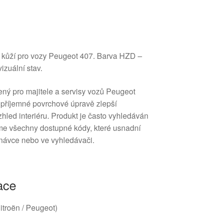
u kůží pro vozy Peugeot 407. Barva HZD –
vizuální stav.
ený pro majitele a servisy vozů Peugeot
a příjemné povrchové úpravě zlepší
zhled interiéru. Produkt je často vyhledáván
díme všechny dostupné kódy, které usnadní
ednávce nebo ve vyhledávači.
ace
Citroën / Peugeot)