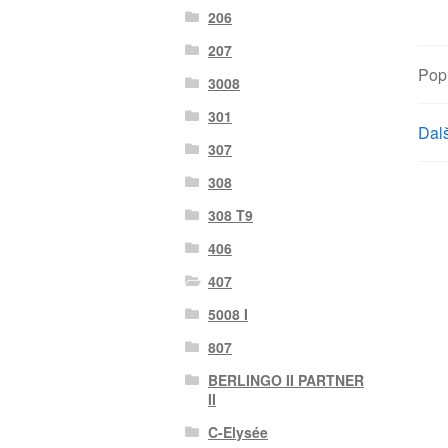
206
207
Pop
3008
301
Dalš
307
308
308 T9
406
407
5008 I
807
BERLINGO II PARTNER
II
C-Elysée