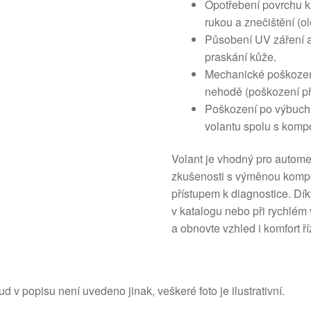
Opotřebení povrchu k
rukou a znečištění (ole
Působení UV záření a
praskání kůže.
Mechanické poškození
nehodě (poškození při
Poškození po výbuchu
volantu spolu s kom
Volant je vhodný pro automec
zkušenosti s výměnou kompo
přístupem k diagnostice. Dí
v katalogu nebo při rychlém 
a obnovte vzhled i komfort 
d v popisu není uvedeno jinak, veškeré foto je ilustrativní.