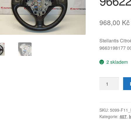
9662
968,00
Kč
Stellantis Citr
9663198177 0
2 skladem
Volant
pro
Peugeot
407
9663198177
SKU:
5099-F11_
Kategorie:
407
,
I
9662203377
4109GH