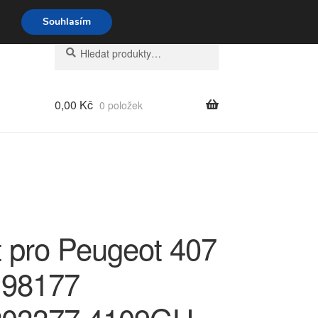
o-pá 9-16 704 494 494
Souhlasím
Hledat:
Hledat
0,00
Kč
0 položek
t pro Peugeot 407
198177