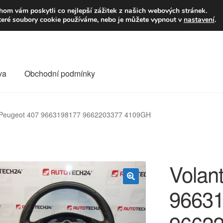
9,-Kč
Volejte p
om vám poskytli co nejlepší zážitek z našich webových stránek.
teré soubory cookie používáme, nebo je můžete vypnout v
nastavení
.
va
Obchodní podmínky
va
Kontakt
Košík
Můj účet
O nás
Obchodní podmínky
o Peugeot 407 9663198177 9662203377 4109GH
Reklamace
Reklamační řád
Vrakoviště Citroën
Volan
9663
🔍