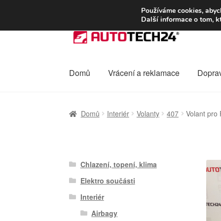
DOPRAVA od 13
Používáme cookies, abych
Další informace o tom, k
Přeskočit
Přejít
na
k
navigaci
obsahu
webu
Domů
Vrácení a reklamace
Dopra
Úvodní stránka
Celosvětová doprava
Dopra
Domů
Interiér
Volanty
407
Volant pr
Ochrana osobních údajů
Platby
Pokladna
Chlazení, topení, klima
Elektro součásti
Interiér
Airbagy