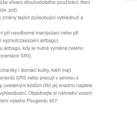
ůže vlivem dlouhodobého používání, tření
je, pot).
 změny teplot způsobující vyblednutí a
 při neodborné manipulaci nebo při
 vyjmutí/zasazení airbagu).
 airbagu, kdy je nutná výměna celého
ponentami SRS.
haniky i domácí kutily, kteří mají
nentů SRS nebo pracují v servisu s
ky uvedeným kódům dílů jej snadno najdete
vyhledávání. Objednejte si náhradní volant
řízení vašeho Peugeotu 407.