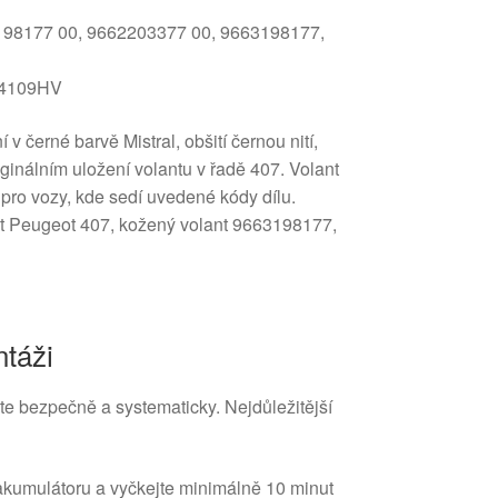
198177 00, 9662203377 00, 9663198177,
, 4109HV
v černé barvě Mistral, obšití černou nití,
iginálním uložení volantu v řadě 407. Volant
 pro vozy, kde sedí uvedené kódy dílu.
nt Peugeot 407, kožený volant 9663198177,
táži
te bezpečně a systematicky. Nejdůležitější
akumulátoru a vyčkejte minimálně 10 minut