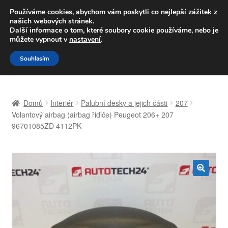
DOPRAVA od 139,-Kč
Používáme cookies, abychom vám poskytli co nejlepší zážitek z
našich webových stránek.
Volejte po-pá 9-16 704 494 494
Další informace o tom, které soubory cookie používáme, nebo je
můžete vypnout v
nastavení
.
Přeskočit
Přejít
Menu
Souhlasím
na
k
navigaci
obsahu
Úvodní stránka
webu
Domů
Interiér
Palubní desky a jejich části
207
Celosvětová doprava
Volantový airbag (airbag řidiče) Peugeot 206+ 207
96701085ZD 4112PK
Doprava
Kontakt
🔍
Košík
Můj účet