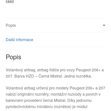
části
207
96701085ZD
4112PK
množství
Popis
Další informace
Popis
Volantový airbag, airbag řidiče pro vozy Peugeot 206+ a
207. Barva HZD – Černá Mistral. Jedna roznětka.
Volantový airbag určený pro modely Peugeot 206+ a 207
nabízí originální rozměry, montážní rozvody a povrch v
barevném provedení černá Mistral. Díky jednomu
pyrotechnickému iniciátoru (roznětce) je modul