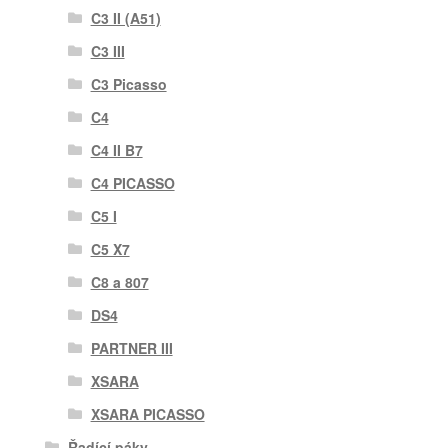
C3 II (A51)
C3 III
C3 Picasso
C4
C4 II B7
C4 PICASSO
C5 I
C5 X7
C8 a 807
DS4
PARTNER III
XSARA
XSARA PICASSO
Řadící páky