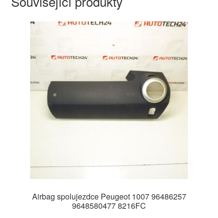
Související produkty
Airbag spolujezdce Peugeot 1007 96486257
9648580477 8216FC