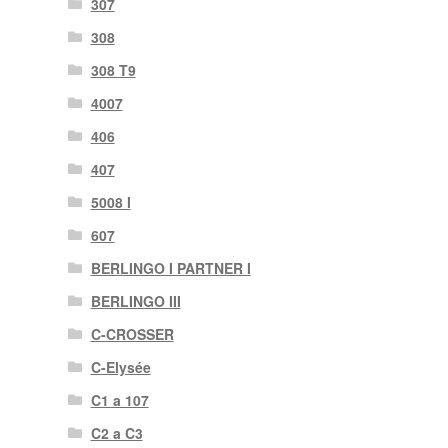
307
308
308 T9
4007
406
407
5008 I
607
BERLINGO I PARTNER I
BERLINGO III
C-CROSSER
C-Elysée
C1 a 107
C2 a C3