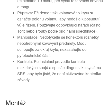
(minimálně 10 minut) pro vybití rezervních obvodů
airbagu.
Příprava: Při demontáži volantového krytu si
označte polohu volantu, aby nedošlo k posunutí
vůle řízení. Používejte odpovídající nářadí (často
Torx nebo šrouby podle originální specifikace).
Manipulace: Nedotýkejte se konektoru roznětky
nepotřebnými kovovými předměty. Modul
uchopujte za okraj krytu, nezasahujte do
pyrotechnické části.
Kontrola: Po instalaci proveďte kontrolu
elektrických spojů a spusťte diagnostiku systému
SRS, aby bylo jisté, že není aktivována kontrolka
závady.
Montáž