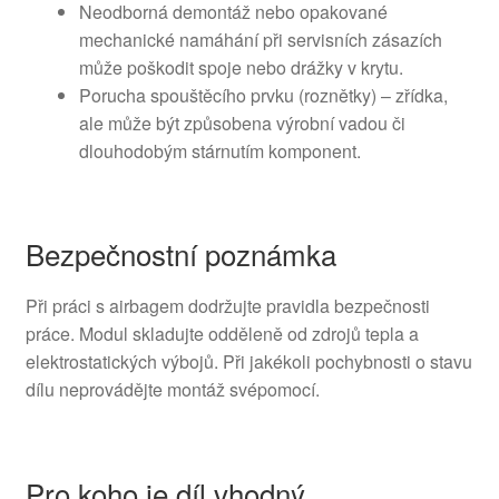
Neodborná demontáž nebo opakované
mechanické namáhání při servisních zásazích
může poškodit spoje nebo drážky v krytu.
Porucha spouštěcího prvku (roznětky) – zřídka,
ale může být způsobena výrobní vadou či
dlouhodobým stárnutím komponent.
Bezpečnostní poznámka
Při práci s airbagem dodržujte pravidla bezpečnosti
práce. Modul skladujte odděleně od zdrojů tepla a
elektrostatických výbojů. Při jakékoli pochybnosti o stavu
dílu neprovádějte montáž svépomocí.
Pro koho je díl vhodný