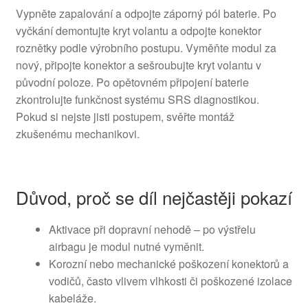
Vypněte zapalování a odpojte záporný pól baterie. Po
vyčkání demontujte kryt volantu a odpojte konektor
roznětky podle výrobního postupu. Vyměňte modul za
nový, připojte konektor a sešroubujte kryt volantu v
původní poloze. Po opětovném připojení baterie
zkontrolujte funkčnost systému SRS diagnostikou.
Pokud si nejste jisti postupem, svěřte montáž
zkušenému mechanikovi.
Důvod, proč se díl nejčastěji pokazí
Aktivace při dopravní nehodě – po výstřelu
airbagu je modul nutné vyměnit.
Korozní nebo mechanické poškození konektorů a
vodičů, často vlivem vlhkosti či poškozené izolace
kabeláže.