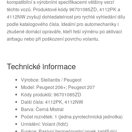
kompatibilní s výrobními specifikacemi většiny verzí
těchto vozů. Produktové kódy 96701085ZD, 4112PK a
4112NW zvyšují dohledatelnost pro rychlé vyhledání dílu
podle katalogového čísla. Ideální pro automechaniky i
zkušené domácí opraváře, kteří řeší výměnu po aktivaci
airbagu nebo při poškození povrchu volantu.
Technické informace
Výrobce: Stellantis / Peugeot
Model: Peugeot 206+; Peugeot 207
Kódy produktů: 96701085ZD
Další čísla: 4112PK, 4112NW
Barva: Černá Mistral
Počet roznětek: 1 (jedna pyrotechnická jednotka)
Umístění: Volant (řidič)
Funkce: Pasivní bezpečnostní prvek zajišťující