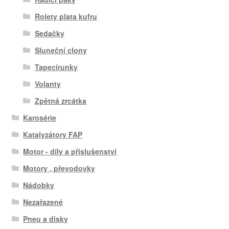
Rolety plata kufru
Sedačky
Sluneční clony
Tapecírunky
Volanty
Zpětná zrcátka
Karosérie
Katalyzátory FAP
Motor - díly a příslušenství
Motory , převodovky
Nádobky
Nezařazené
Pneu a disky