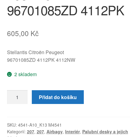
96701085ZD 4112PK
605,00
Kč
Stellantis Citroën Peugeot
96701085ZD 4112PK 4112NW
2 skladem
Volantový
Přidat do košíku
airbag
(airbag
řidiče)
Peugeot
SKU:
4541-A10_K13 M4541
Kategorií:
207
,
207
,
Airbagy
,
Interiér
,
Palubní desky a jejich
206+