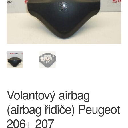
O nás
Obchodní podmínky
Ochrana osobních údajů
Platby
Pokladna
Reklamace
Volantový airbag
Reklamační řád
(airbag řidiče) Peugeot
Vrakoviště Citroën
206+ 207