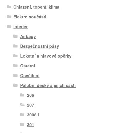
Chlazení, topení, klima
Elektro součásti
Interiér
Airbagy
Bezpečnostní pásy
Loketní a hlavové opěrky
Ostatní
Osvětlení
Palubní desky a jejich části
206
207
3008 I
301