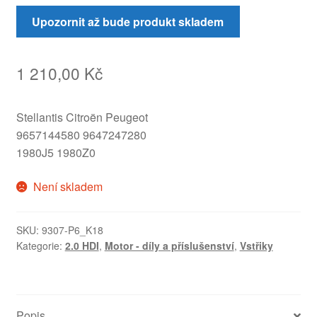
Upozornit až bude produkt skladem
1 210,00
Kč
Stellantis Citroën Peugeot
9657144580 9647247280
1980J5 1980Z0
Není skladem
SKU:
9307-P6_K18
Kategorie:
2.0 HDI
,
Motor - díly a příslušenství
,
Vstřiky
Popis