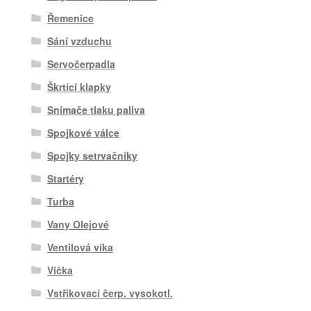
Řemenice
Sání vzduchu
Servočerpadla
Škrtící klapky
Snímače tlaku paliva
Spojkové válce
Spojky setrvačníky
Startéry
Turba
Vany Olejové
Ventilová víka
Víčka
Vstřikovací čerp. vysokotl.