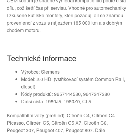
OEM kódům je snadné vyhledat kompatibilitu podle čísla
dílu, což šetří čas při servisu. Vhodné pro automechaniky
i zkušené kutilské montéry, kteří požadují díl se známou
proveniencí z vozu s nájezdem 185 000 km a s dobrým
chodem motoru.
Technické informace
Výrobce: Siemens
Model: 2.0 HDi (vstřikovací systém Common Rail,
diesel)
Kódy produktů: 9657144580, 9647247280
Další čísla: 1980J5, 1980Z0, CL5
Kompatibilní vozy (přehled): Citroën C4, Citroën C4
Picasso, Citroën C5, Citroën C5 X7, Citroën C8,
Peugeot 307, Peugeot 407, Peugeot 807. Dále