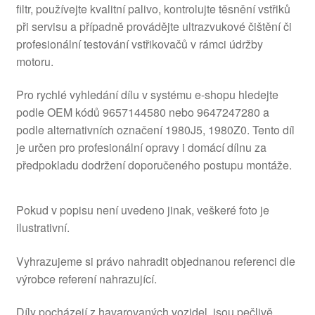
filtr, používejte kvalitní palivo, kontrolujte těsnění vstřiků
při servisu a případně provádějte ultrazvukové čištění či
profesionální testování vstřikovačů v rámci údržby
motoru.
Pro rychlé vyhledání dílu v systému e-shopu hledejte
podle OEM kódů 9657144580 nebo 9647247280 a
podle alternativních označení 1980J5, 1980Z0. Tento díl
je určen pro profesionální opravy i domácí dílnu za
předpokladu dodržení doporučeného postupu montáže.
Pokud v popisu není uvedeno jinak, veškeré foto je
ilustrativní.
Vyhrazujeme si právo nahradit objednanou referenci dle
výrobce referení nahrazující.
Díly pocházejí z havarovaných vozidel, jsou pečlivě