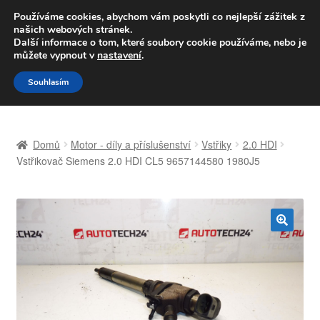
DOPRAVA od 139,-Kč
Používáme cookies, abychom vám poskytli co nejlepší zážitek z
našich webových stránek.
Volejte po-pá 9-16 704 494 494
Další informace o tom, které soubory cookie používáme, nebo je
můžete vypnout v
nastavení
.
Přeskočit
Přejít
Menu
Souhlasím
na
k
navigaci
obsahu
Úvodní stránka
webu
Domů
Motor - díly a příslušenství
Vstřiky
2.0 HDI
Celosvětová doprava
Vstřikovač Siemens 2.0 HDI CL5 9657144580 1980J5
Doprava
Kontakt
🔍
Košík
Můj účet