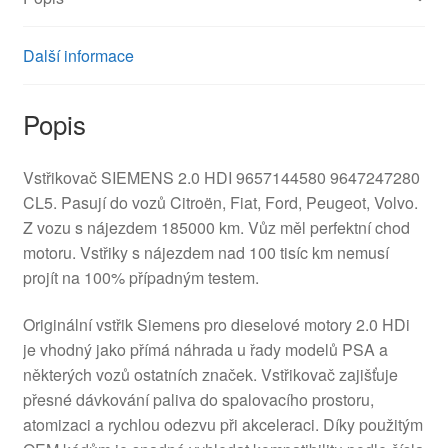
Další informace
Popis
Vstřikovač SIEMENS 2.0 HDI 9657144580 9647247280
CL5. Pasují do vozů Citroën, Fiat, Ford, Peugeot, Volvo.
Z vozu s nájezdem 185000 km. Vůz měl perfektní chod
motoru. Vstřiky s nájezdem nad 100 tisíc km nemusí
projít na 100% případným testem.
Originální vstřik Siemens pro dieselové motory 2.0 HDi
je vhodný jako přímá náhrada u řady modelů PSA a
některých vozů ostatních značek. Vstřikovač zajišťuje
přesné dávkování paliva do spalovacího prostoru,
atomizaci a rychlou odezvu při akceleraci. Díky použitým