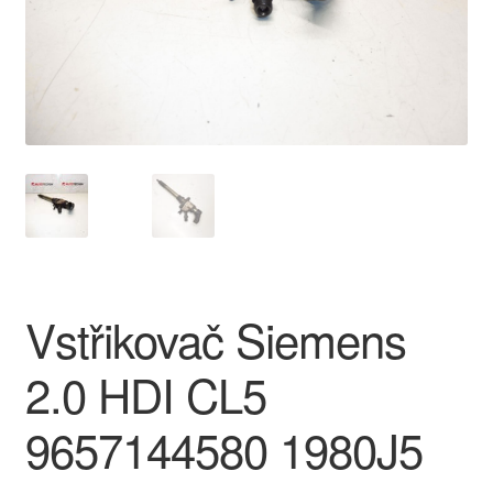
O nás
Obchodní podmínky
Ochrana osobních údajů
Platby
Pokladna
Vstřikovač Siemens
Reklamace
2.0 HDI CL5
Reklamační řád
9657144580 1980J5
Vrakoviště Citroën