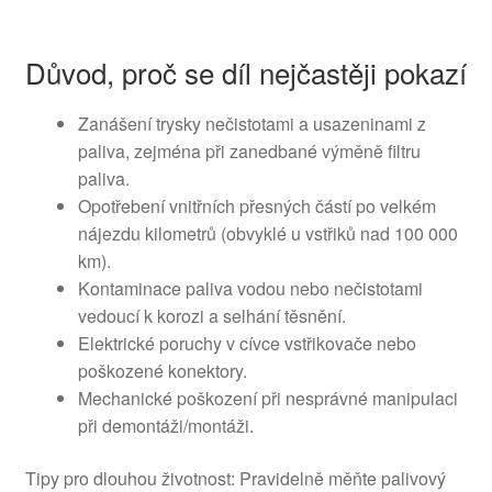
Důvod, proč se díl nejčastěji pokazí
Zanášení trysky nečistotami a usazeninami z
paliva, zejména při zanedbané výměně filtru
paliva.
Opotřebení vnitřních přesných částí po velkém
nájezdu kilometrů (obvyklé u vstřiků nad 100 000
km).
Kontaminace paliva vodou nebo nečistotami
vedoucí k korozi a selhání těsnění.
Elektrické poruchy v cívce vstřikovače nebo
poškozené konektory.
Mechanické poškození při nesprávné manipulaci
při demontáži/montáži.
Tipy pro dlouhou životnost: Pravidelně měňte palivový