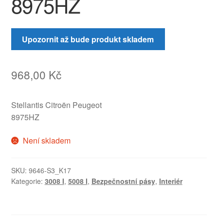
8975HZ
Upozornit až bude produkt skladem
968,00
Kč
Stellantis Citroën Peugeot
8975HZ
Není skladem
SKU:
9646-S3_K17
Kategorie:
3008 I
,
5008 I
,
Bezpečnostní pásy
,
Interiér