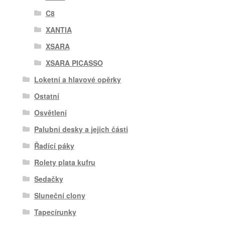
C8
XANTIA
XSARA
XSARA PICASSO
Loketní a hlavové opěrky
Ostatní
Osvětlení
Palubní desky a jejich části
Řadící páky
Rolety plata kufru
Sedačky
Sluneční clony
Tapecírunky