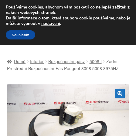
DOPRAVA od 139,-Kč
Používáme cookies, abychom vám poskytli co nejlepší zážitek z
našich webových stránek.
Volejte po-pá 9-16 704 494 494
Další informace o tom, které soubory cookie používáme, nebo je
můžete vypnout v
nastavení
.
Přeskočit
Přejít
Menu
Souhlasím
na
k
navigaci
obsahu
Úvodní stránka
webu
Domů
Interiér
Bezpečnostní pásy
5008 I
Zadní
Celosvětová doprava
Prostřední Bezpečnostní Pás Peugeot 3008 5008 8975HZ
Doprava
Kontakt
🔍
Košík
Můj účet