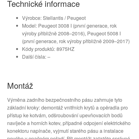
Technické informace
Výrobce: Stellantis / Peugeot
Model: Peugeot 3008 I (první generace, rok
výroby přibližně 2008–2016), Peugeot 5008 I
(první generace, rok výroby přibližně 2009–2017)
Kódy produktů: 8975HZ
Další čísla: –
Montáž
Výměna zadního bezpečnostního pásu zahrnuje tyto
základní kroky: demontáž vnitřních krytů a opěradla pro
přístup ke kotvám, odšroubování upevňovacích bodů
navíječe a horních kotev, případné odpojení elektrického
konektoru napínače, vyjmutí starého pásu a instalace
nového v opačném pořadí. Při montáži zajistěte správné