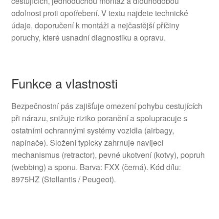
cestujících, jednoduchou montáž a dlouhodobou
odolnost proti opotřebení. V textu najdete technické
údaje, doporučení k montáži a nejčastější příčiny
poruchy, které usnadní diagnostiku a opravu.
Funkce a vlastnosti
Bezpečnostní pás zajišťuje omezení pohybu cestujících
při nárazu, snižuje riziko poranění a spolupracuje s
ostatními ochrannými systémy vozidla (airbagy,
napínače). Složení typicky zahrnuje navíjecí
mechanismus (retractor), pevné ukotvení (kotvy), popruh
(webbing) a sponu. Barva: FXX (černá). Kód dílu:
8975HZ (Stellantis / Peugeot).