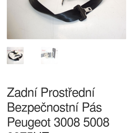
O nás
Obchodní podmínky
Ochrana osobních údajů
Platby
Pokladna
Zadní Prostřední
Reklamace
Bezpečnostní Pás
Reklamační řád
Peugeot 3008 5008
Vrakoviště Citroën