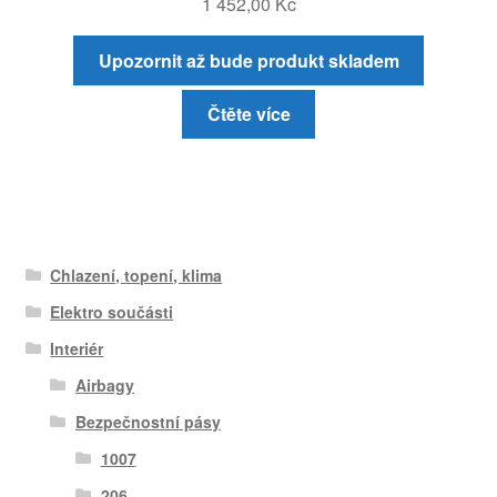
1 452,00
Kč
Upozornit až bude produkt skladem
Čtěte více
Chlazení, topení, klima
Elektro součásti
Interiér
Airbagy
Bezpečnostní pásy
1007
206