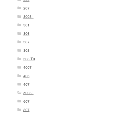
207
3008 I
301
306
307
308
308 T9
4007
406
407
5008 I
607
807