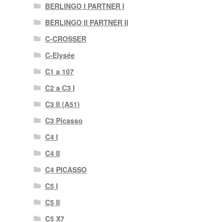
BERLINGO I PARTNER I
BERLINGO II PARTNER II
C-CROSSER
C-Elysée
C1 a 107
C2 a C3 I
C3 II (A51)
C3 Picasso
C4 I
C4 II
C4 PICASSO
C5 I
C5 II
C5 X7