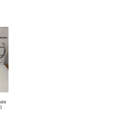
ysée
0