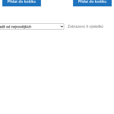
Přidat do košíku
Přidat do košíku
Seřaz
Zobrazeno 5 výsledků
od
nejnov