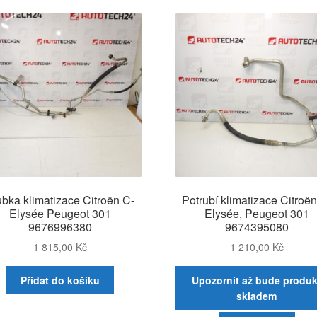
nejnov
ubka klimatizace Citroën C-
Potrubí klimatizace Citroën
Elysée Peugeot 301
Elysée, Peugeot 301
9676996380
9674395080
1 815,00
Kč
1 210,00
Kč
Přidat do košíku
Upozornit až bude produk
skladem