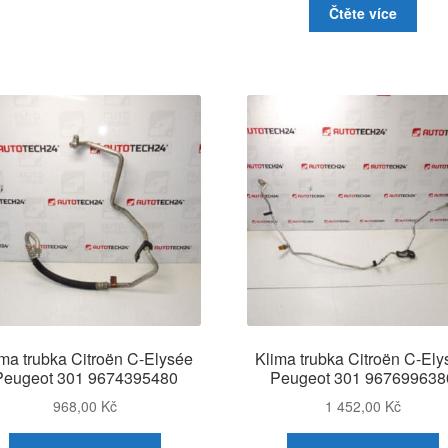
Čtěte více
ma trubka Citroën C-Elysée
Klima trubka Citroën C-El
Peugeot 301 9674395480
Peugeot 301 967699638
968,00
Kč
1 452,00
Kč