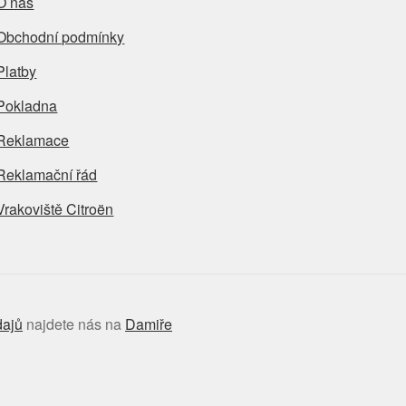
O nás
Obchodní podmínky
Platby
Pokladna
Reklamace
Reklamační řád
Vrakoviště Citroën
dajů
najdete nás na
Damiře