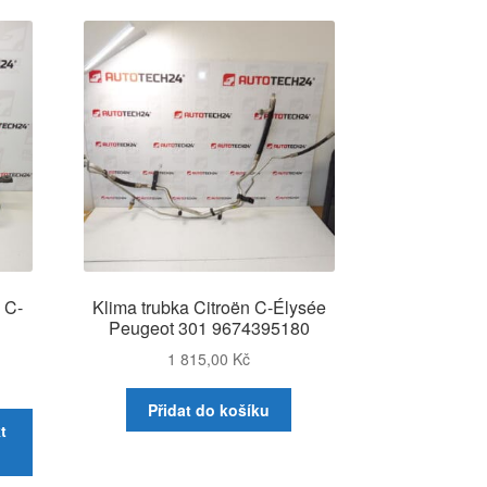
ějších
 C-
Klima trubka Citroën C-Élysée
Peugeot 301 9674395180
1 815,00
Kč
Přidat do košíku
t