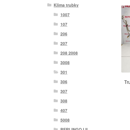
Klima trubky
1007
107
206
207
208 2008
3008
301
Tr
306
307
308
407
5008
BERLINGO I II