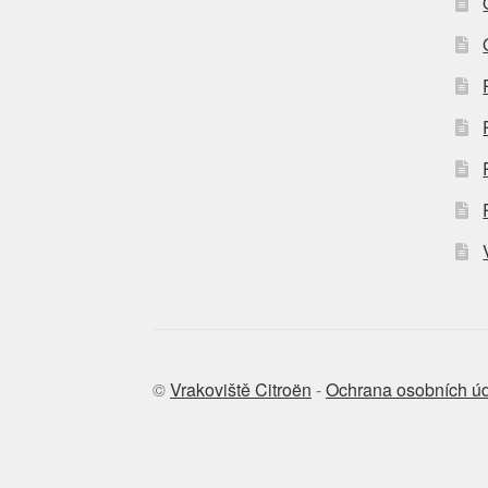
©
Vrakoviště Citroën
-
Ochrana osobních ú