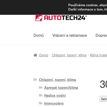
DOPRAVA od 13
Používáme cookies, abych
Další informace o tom, k
Přeskočit
Přejít
na
k
navigaci
obsahu
webu
Domů
Vrácení a reklamace
Dopra
Úvodní stránka
Celosvětová doprava
Dopra
Domů
Chlazení, topení, klima
Klima trub
Ochrana osobních údajů
Platby
Pokladna
3
Chlazení, topení, klima
Agregát topení/klima
Hadice vodní
Intercoolery