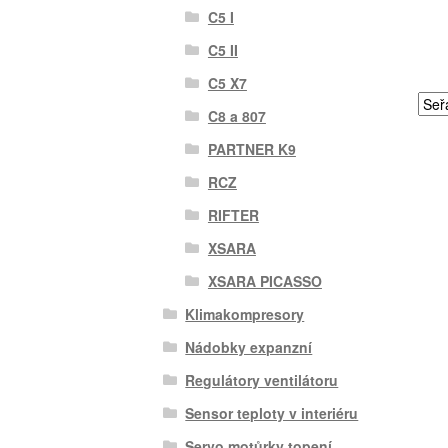
C5 I
C5 II
C5 X7
C8 a 807
PARTNER K9
RCZ
RIFTER
XSARA
XSARA PICASSO
Klimakompresory
Nádobky expanzní
Regulátory ventilátoru
Sensor teploty v interiéru
Servo motůrky topení