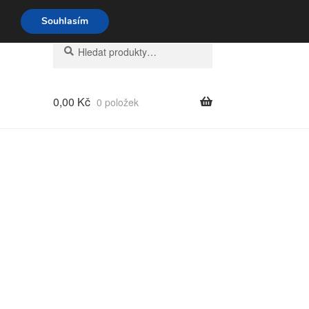
o-pá 9-16 704 494 494
Souhlasím
Hledat:
Hledat
0,00
Kč
0 položek
eno