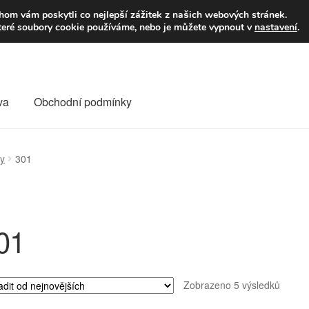
9,-Kč
Volejte p
om vám poskytli co nejlepší zážitek z našich webových stránek.
teré soubory cookie používáme, nebo je můžete vypnout v
nastavení
.
va
Obchodní podmínky
va
Kontakt
Košík
Můj účet
O nás
Obchodní podmínky
ky
301
Reklamace
Reklamační řád
Vrakoviště Citroën
01
Seřaz
Zobrazeno 5 výsledků
od