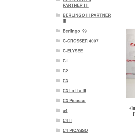
PARTNER I II
BERLINGO III PARTNER
III
Berlingo K9
C-CROSSER 4007
C-ELYSEE
C1
C2
C3
C3 I a II a III
C3 Picasso
Kli
c4
C4 II
C4 PICASSO