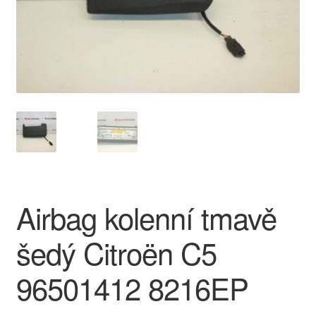
O nás
Obchodní podmínky
Ochrana osobních údajů
Platby
Pokladna
Airbag kolenní tmavě
Reklamace
šedý Citroën C5
Reklamační řád
96501412 8216EP
Vrakoviště Citroën