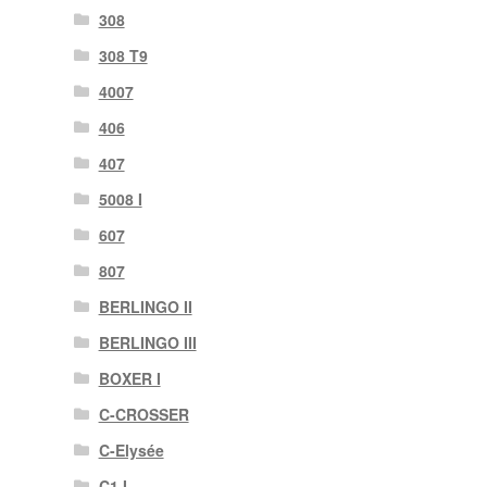
308
308 T9
4007
406
407
5008 I
607
807
BERLINGO II
BERLINGO III
BOXER I
C-CROSSER
C-Elysée
C1 I