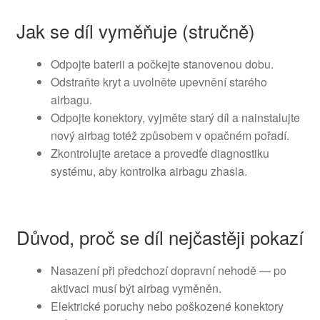
Jak se díl vyměňuje (stručně)
Odpojte baterii a počkejte stanovenou dobu.
Odstraňte kryt a uvolněte upevnění starého
airbagu.
Odpojte konektory, vyjměte starý díl a nainstalujte
nový airbag totéž způsobem v opačném pořadí.
Zkontrolujte aretace a provedťe diagnostiku
systému, aby kontrolka airbagu zhasla.
Důvod, proč se díl nejčastěji pokazí
Nasazení při předchozí dopravní nehodě — po
aktivaci musí být airbag vyměněn.
Elektrické poruchy nebo poškozené konektory