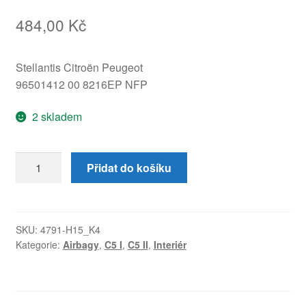
484,00
Kč
Stellantis Citroën Peugeot
96501412 00 8216EP NFP
2 skladem
Airbag
Přidat do košíku
kolenní
tmavě
šedý
Citroën
SKU:
4791-H15_K4
Kategorie:
Airbagy
,
C5 I
,
C5 II
,
Interiér
C5
96501412
8216EP
množství