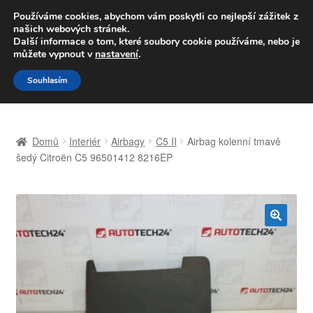
DOPRAVA od 139,-Kč
Používáme cookies, abychom vám poskytli co nejlepší zážitek z
našich webových stránek.
Volejte po-pá 9-16 704 494 494
Další informace o tom, které soubory cookie používáme, nebo je
můžete vypnout v
nastavení
.
Přeskočit
Přejít
Menu
Souhlasím
na
k
navigaci
obsahu
Úvodní stránka
webu
Domů
Interiér
Airbagy
C5 II
Airbag kolenní tmavě
Celosvětová doprava
šedý Citroën C5 96501412 8216EP
Doprava
Kontakt
🔍
Košík
Můj účet