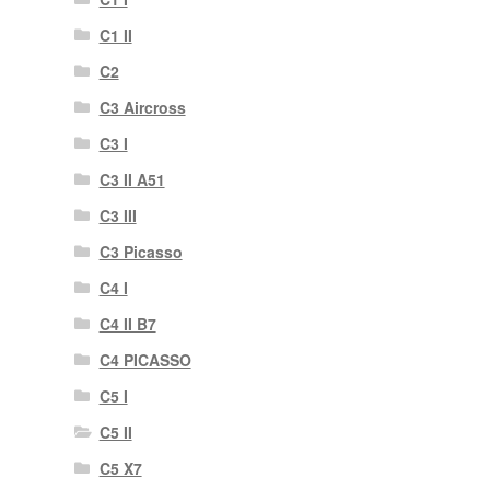
C1 II
C2
C3 Aircross
C3 I
C3 II A51
C3 III
C3 Picasso
C4 I
C4 II B7
C4 PICASSO
C5 I
C5 II
C5 X7