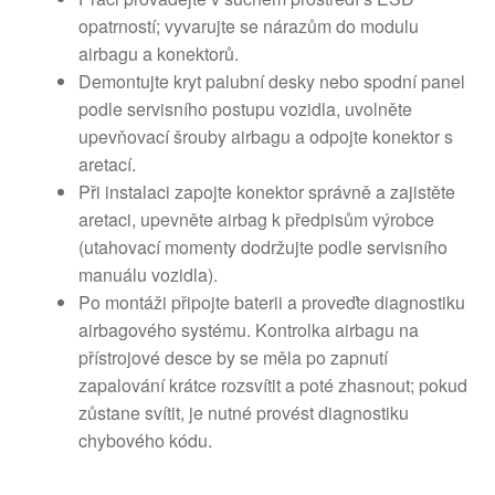
opatrností; vyvarujte se nárazům do modulu
airbagu a konektorů.
Demontujte kryt palubní desky nebo spodní panel
podle servisního postupu vozidla, uvolněte
upevňovací šrouby airbagu a odpojte konektor s
aretací.
Při instalaci zapojte konektor správně a zajistěte
aretaci, upevněte airbag k předpisům výrobce
(utahovací momenty dodržujte podle servisního
manuálu vozidla).
Po montáži připojte baterii a proveďte diagnostiku
airbagového systému. Kontrolka airbagu na
přístrojové desce by se měla po zapnutí
zapalování krátce rozsvítit a poté zhasnout; pokud
zůstane svítit, je nutné provést diagnostiku
chybového kódu.