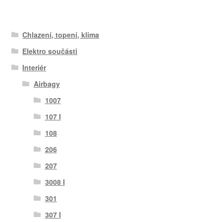
Chlazení, topení, klima
Elektro součásti
Interiér
Airbagy
1007
107 I
108
206
207
3008 I
301
307 I