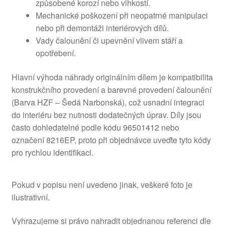
způsobené korozí nebo vlhkostí.
Mechanické poškození při neopatrné manipulaci
nebo při demontáži interiérových dílů.
Vady čalounění či upevnění vlivem stáří a
opotřebení.
Hlavní výhoda náhrady originálním dílem je kompatibilita
konstrukčního provedení a barevné provedení čalounění
(Barva HZF – Šedá Narbonská), což usnadní integraci
do interiéru bez nutnosti dodatečných úprav. Díly jsou
často dohledatelné podle kódu 96501412 nebo
označení 8216EP, proto při objednávce uveďte tyto kódy
pro rychlou identifikaci.
Pokud v popisu není uvedeno jinak, veškeré foto je
ilustrativní.
Vyhrazujeme si právo nahradit objednanou referenci dle