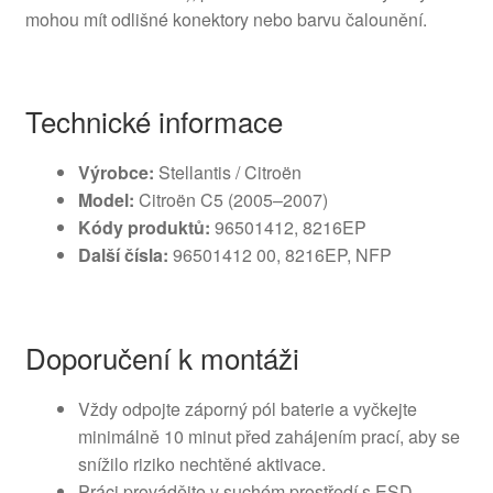
mohou mít odlišné konektory nebo barvu čalounění.
Technické informace
Výrobce:
Stellantis / Citroën
Model:
Citroën C5 (2005–2007)
Kódy produktů:
96501412, 8216EP
Další čísla:
96501412 00, 8216EP, NFP
Doporučení k montáži
Vždy odpojte záporný pól baterie a vyčkejte
minimálně 10 minut před zahájením prací, aby se
snížilo riziko nechtěné aktivace.
Práci provádějte v suchém prostředí s ESD