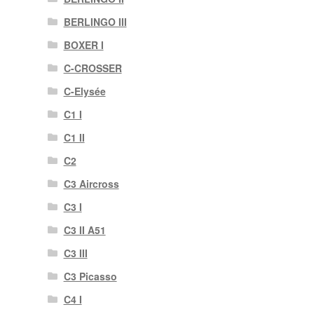
BERLINGO III
BOXER I
C-CROSSER
C-Elysée
C1 I
C1 II
C2
C3 Aircross
C3 I
C3 II A51
C3 III
C3 Picasso
C4 I