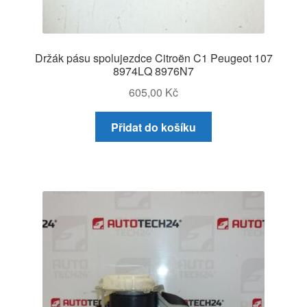
Držák pásu spolujezdce Citroën C1 Peugeot 107
8974LQ 8976N7
605,00
Kč
Přidat do košíku