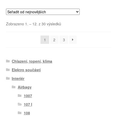
Seřazeno
Zobrazeno 1. – 12. z 30 výsledků
od
nejnovějších
1
2
3
Chlazení, topení, klima
Elektro součásti
Interiér
Airbagy
1007
107 I
108