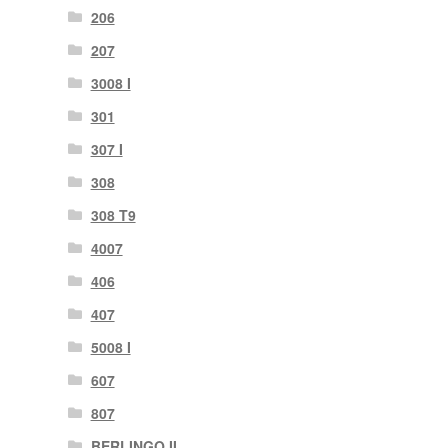
206
207
3008 I
301
307 I
308
308 T9
4007
406
407
5008 I
607
807
BERLINGO II