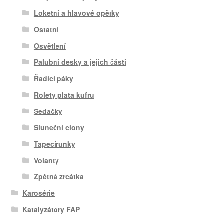
Loketní a hlavové opěrky
Ostatní
Osvětlení
Palubní desky a jejich části
Řadící páky
Rolety plata kufru
Sedačky
Sluneční clony
Tapecírunky
Volanty
Zpětná zrcátka
Karosérie
Katalyzátory FAP