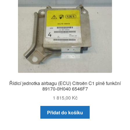
Řídicí jednotka airbagu (ECU) Citroën C1 plně funkční
89170-0H040 6546F7
1 815,00
Kč
Přidat do košíku