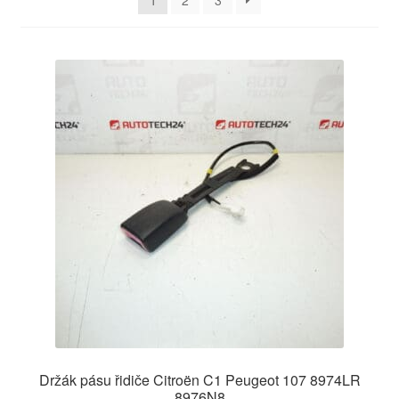
1
2
3
O nás
Obchodní podmínky
Ochrana osobních údajů
Platby
Pokladna
Reklamace
Reklamační řád
Vrakoviště Citroën
Držák pásu řidiče Citroën C1 Peugeot 107 8974LR
8976N8