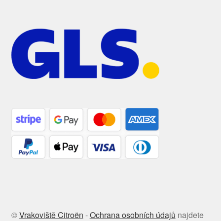
©
Vrakoviště Citroën
-
Ochrana osobních údajů
najdete