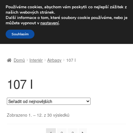
DOPRAVA od 139,-Kč
Používáme cookies, abychom vám poskytli co nejlepší zážitek z
našich webových stránek.
Volejte po-pá 9-16 704 494 494
Další informace o tom, které soubory cookie používáme, nebo je
můžete vypnout v
nastavení
.
Přeskočit
Přejít
Menu
Souhlasím
na
k
navigaci
obsahu
Úvodní stránka
webu
Domů
Interiér
Airbagy
107 I
Celosvětová doprava
107 I
Doprava
Kontakt
Košík
Seřazeno
Zobrazeno 1. – 12. z 30 výsledků
od
Můj účet
nejnovějších