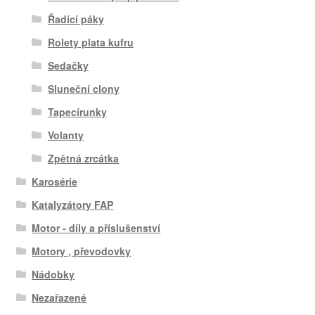
Řadící páky
Rolety plata kufru
Sedačky
Sluneční clony
Tapecírunky
Volanty
Zpětná zrcátka
Karosérie
Katalyzátory FAP
Motor - díly a příslušenství
Motory , převodovky
Nádobky
Nezařazené