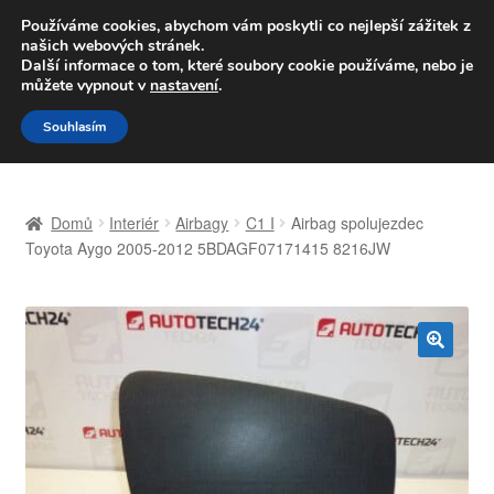
DOPRAVA od 139,-Kč
Používáme cookies, abychom vám poskytli co nejlepší zážitek z
našich webových stránek.
Volejte po-pá 9-16 704 494 494
Další informace o tom, které soubory cookie používáme, nebo je
můžete vypnout v
nastavení
.
Přeskočit
Přejít
Menu
Souhlasím
na
k
navigaci
obsahu
Úvodní stránka
webu
Domů
Interiér
Airbagy
C1 I
Airbag spolujezdec
Celosvětová doprava
Toyota Aygo 2005-2012 5BDAGF07171415 8216JW
Doprava
Kontakt
🔍
Košík
Můj účet