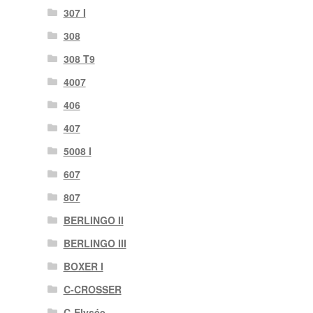
307 I
308
308 T9
4007
406
407
5008 I
607
807
BERLINGO II
BERLINGO III
BOXER I
C-CROSSER
C-Elysée