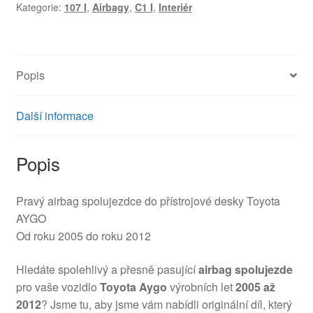
Kategorie:
107 I
,
Airbagy
,
C1 I
,
Interiér
2012
5BDAGF07171415
8216JW
množství
Popis
Další informace
Popis
Pravý airbag spolujezdce do přístrojové desky Toyota
AYGO
Od roku 2005 do roku 2012
Hledáte spolehlivý a přesně pasující
airbag spolujezde
pro vaše vozidlo
Toyota Aygo
výrobních let
2005 až
2012
? Jsme tu, aby jsme vám nabídli originální díl, který