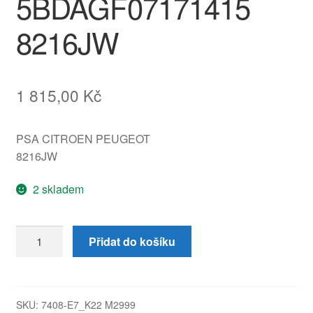
5BDAGF07171415
8216JW
1 815,00
Kč
PSA CITROEN PEUGEOT
8216JW
2 skladem
Airbag
Přidat do košíku
spolujezdec
Toyota
Aygo
2005-
SKU:
7408-E7_K22 M2999