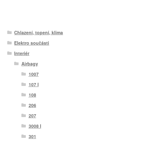
Chlazení, topení, klima
Elektro součásti
Interiér
Airbagy
1007
107 I
108
206
207
3008 I
301