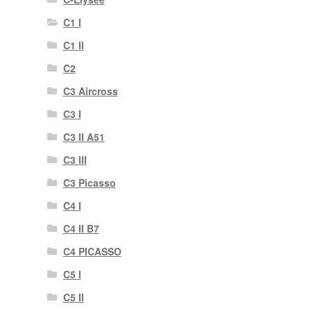
C1 I
C1 II
C2
C3 Aircross
C3 I
C3 II A51
C3 III
C3 Picasso
C4 I
C4 II B7
C4 PICASSO
C5 I
C5 II