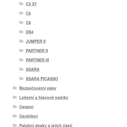
C5 X7
C6
C8
DS4
JUMPER II
PARTNER II
PARTNER III
XSARA
XSARA PICASSO
Bezpečnostní pásy
Loketní a hlavové opěrky
Ostatní
Osvětlení
Palubní desky a jejich části