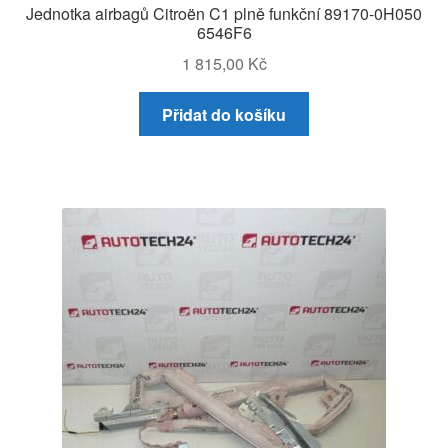
Jednotka airbagů Citroën C1 plně funkční 89170-0H050
6546F6
1 815,00
Kč
Přidat do košíku