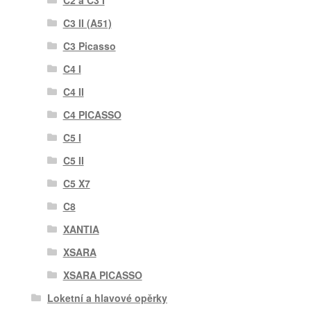
C2 a C3 I
C3 II (A51)
C3 Picasso
C4 I
C4 II
C4 PICASSO
C5 I
C5 II
C5 X7
C8
XANTIA
XSARA
XSARA PICASSO
Loketní a hlavové opěrky