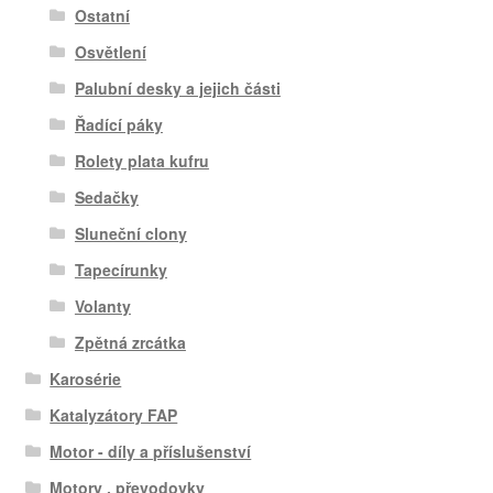
Ostatní
Osvětlení
Palubní desky a jejich části
Řadící páky
Rolety plata kufru
Sedačky
Sluneční clony
Tapecírunky
Volanty
Zpětná zrcátka
Karosérie
Katalyzátory FAP
Motor - díly a příslušenství
Motory , převodovky