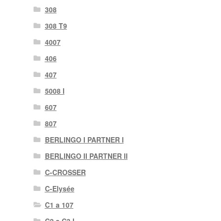
308
308 T9
4007
406
407
5008 I
607
807
BERLINGO I PARTNER I
BERLINGO II PARTNER II
C-CROSSER
C-Elysée
C1 a 107