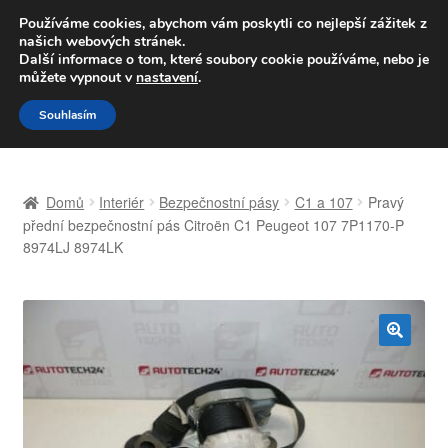
DOPRAVA od 139,-Kč
Používáme cookies, abychom vám poskytli co nejlepší zážitek z
našich webových stránek.
Volejte po-pá 9-16 704 494 494
Další informace o tom, které soubory cookie používáme, nebo je
můžete vypnout v
nastavení
.
Přeskočit
Přejít
Menu
Souhlasím
na
k
navigaci
obsahu
Úvodní stránka
webu
Domů
Interiér
Bezpečnostní pásy
C1 a 107
Pravý
Celosvětová doprava
přední bezpečnostní pás Citroën C1 Peugeot 107 7P1170-P
8974LJ 8974LK
Doprava
Kontakt
🔍
Košík
Můj účet