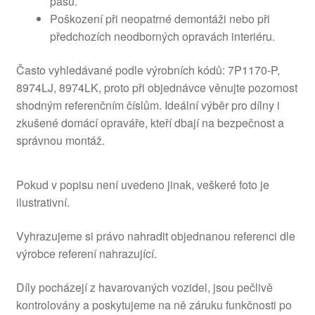
pásu.
Poškození při neopatrné demontáži nebo při
předchozích neodborných opravách interiéru.
Často vyhledávané podle výrobních kódů: 7P1170-P,
8974LJ, 8974LK, proto při objednávce věnujte pozornost
shodným referenčním číslům. Ideální výběr pro dílny i
zkušené domácí opraváře, kteří dbají na bezpečnost a
správnou montáž.
Pokud v popisu není uvedeno jinak, veškeré foto je
ilustrativní.
Vyhrazujeme si právo nahradit objednanou referenci dle
výrobce referení nahrazující.
Díly pocházejí z havarovaných vozidel, jsou pečlivě
kontrolovány a poskytujeme na ně záruku funkčnosti po