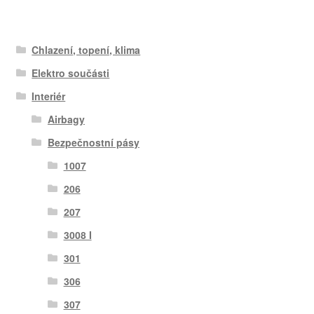
Chlazení, topení, klima
Elektro součásti
Interiér
Airbagy
Bezpečnostní pásy
1007
206
207
3008 I
301
306
307