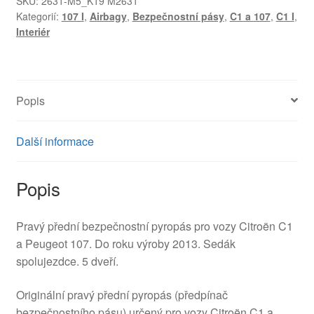
SKU:
2631-M5_K19 M2631
Kategorií:
107 I
,
Airbagy
,
Bezpečnostní pásy
,
C1 a 107
,
C1 I
,
C1
Interiér
Peugeot
107
7P1170-
P
Popis
8974LJ
8974LK
množství
Další informace
Popis
Pravý přední bezpečnostní pyropás pro vozy Citroën C1
a Peugeot 107. Do roku výroby 2013. Sedák
spolujezdce. 5 dveří.
Originální pravý přední pyropás (předpínač
bezpečnostního pásu) určený pro vozy Citroën C1 a