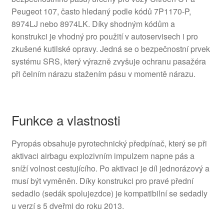
Peugeot 107, často hledaný podle kódů 7P1170-P,
8974LJ nebo 8974LK. Díky shodným kódům a
konstrukci je vhodný pro použití v autoservisech i pro
zkušené kutilské opravy. Jedná se o bezpečnostní prvek
systému SRS, který výrazně zvyšuje ochranu pasažéra
při čelním nárazu stažením pásu v momentě nárazu.
Funkce a vlastnosti
Pyropás obsahuje pyrotechnický předpínač, který se při
aktivaci airbagu explozivním impulzem napne pás a
sníží volnost cestujícího. Po aktivaci je díl jednorázový a
musí být vyměněn. Díky konstrukci pro pravé přední
sedadlo (sedák spolujezdce) je kompatibilní se sedadly
u verzí s 5 dveřmi do roku 2013.