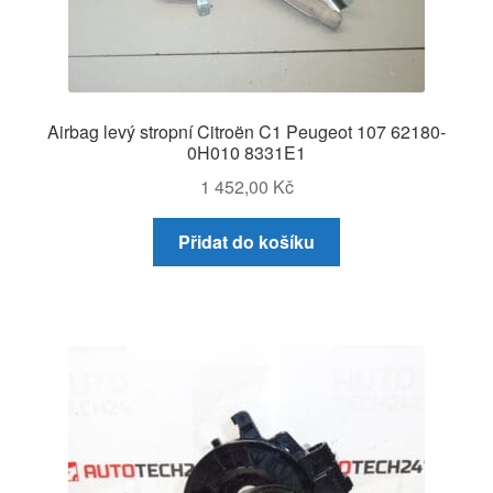
Airbag levý stropní Citroën C1 Peugeot 107 62180-
0H010 8331E1
1 452,00
Kč
Přidat do košíku