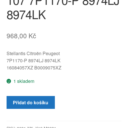
8974LK
968,00
Kč
Stellantis Citroën Peugeot
7P1170-P 8974LJ 8974LK
16084057XZ B0009075XZ
1 skladem
Pravý
Přidat do košíku
přední
bezpečnostní
pás
Citroën