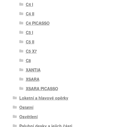
C4 I
C4 II
C4 PICASSO
C5 I
C5 II
C5 X7
C8
XANTIA
XSARA
XSARA PICASSO
Loketní a hlavové opěrky
Ostatní
Osvětlení
Palubní desky a jejich části