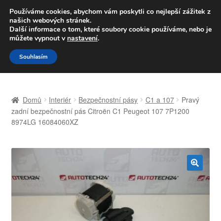
DOPRAVA od 139,-Kč
Používáme cookies, abychom vám poskytli co nejlepší zážitek z
našich webových stránek.
Volejte po-pá 9-16 704 494 494
Další informace o tom, které soubory cookie používáme, nebo je
můžete vypnout v
nastavení
.
Přeskočit
Přejít
Menu
Souhlasím
na
k
navigaci
obsahu
Úvodní stránka
webu
Domů
Interiér
Bezpečnostní pásy
C1 a 107
Pravý
Celosvětová doprava
zadní bezpečnostní pás Citroën C1 Peugeot 107 7P1200
8974LG 16084060XZ
Doprava
Kontakt
🔍
Košík
Můj účet