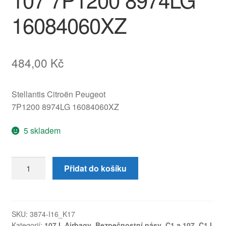
16084060XZ
484,00
Kč
Stellantis Citroën Peugeot
7P1200 8974LG 16084060XZ
5 skladem
Pravý
Přidat do košíku
zadní
bezpečnostní
pás
Citroën
SKU:
3874-I16_K17
Kategorií:
107 I
,
Airbagy
,
Bezpečnostní pásy
,
C1 a 107
,
C1 I
,
C1