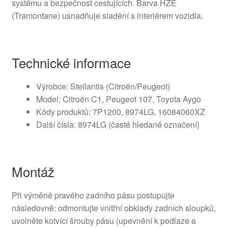
systému a bezpečnost cestujících. Barva HZE
(Tramontane) usnadňuje sladění s interiérem vozidla.
Technické informace
Výrobce: Stellantis (Citroën/Peugeot)
Model: Citroën C1, Peugeot 107, Toyota Aygo
Kódy produktů: 7P1200, 8974LG, 16084060XZ
Další čísla: 8974LG (časté hledané označení)
Montáž
Při výměně pravého zadního pásu postupujte
následovně: odmontujte vnitřní obklady zadních sloupků,
uvolněte kotvící šrouby pásu (upevnění k podlaze a