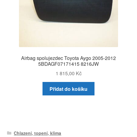
Airbag spolujezdec Toyota Aygo 2005-2012
5BDAGF07171415 8216JW
1 815,00
Kč
Přidat do košíku
Chlazení, topení, klima