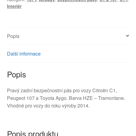
Interiér
Peugeot
107
7P1200
8974LG
Popis
16084060XZ
množství
Další informace
Popis
Pravý zadní bezpečnostní pás pro vozy Citroën C1,
Peugeot 107 a Toyota Aygo. Barva HZE – Tramontane.
Vhodné pro vozy do roku výroby 2014.
Popis produktu