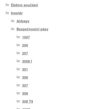
Elektro součásti
Interiér
Airbagy
Bezpečnostní pásy
1007
206
207
3008 I
301
306
307
308
308 T9