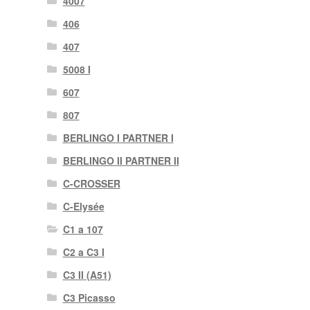
4007
406
407
5008 I
607
807
BERLINGO I PARTNER I
BERLINGO II PARTNER II
C-CROSSER
C-Elysée
C1 a 107
C2 a C3 I
C3 II (A51)
C3 Picasso