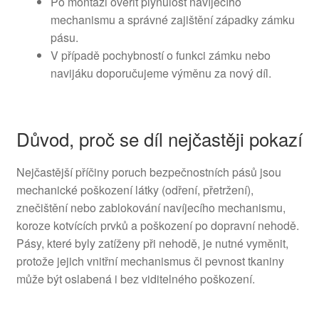
Po montáži ověřit plynulost navíjecího
mechanismu a správné zajištění západky zámku
pásu.
V případě pochybností o funkci zámku nebo
navijáku doporučujeme výměnu za nový díl.
Důvod, proč se díl nejčastěji pokazí
Nejčastější příčiny poruch bezpečnostních pásů jsou
mechanické poškození látky (odření, přetržení),
znečištění nebo zablokování navíjecího mechanismu,
koroze kotvících prvků a poškození po dopravní nehodě.
Pásy, které byly zatíženy při nehodě, je nutné vyměnit,
protože jejich vnitřní mechanismus či pevnost tkaniny
může být oslabená i bez viditelného poškození.