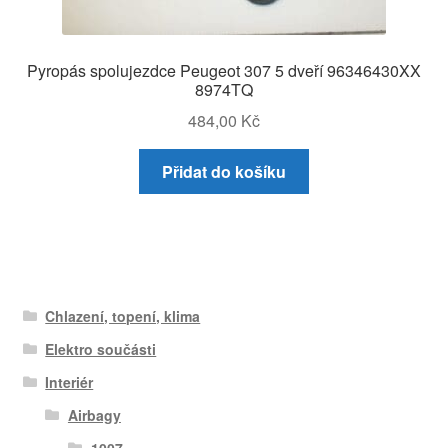
Pyropás spolujezdce Peugeot 307 5 dveří 96346430XX
8974TQ
484,00
Kč
Přidat do košíku
Chlazení, topení, klima
Elektro součásti
Interiér
Airbagy