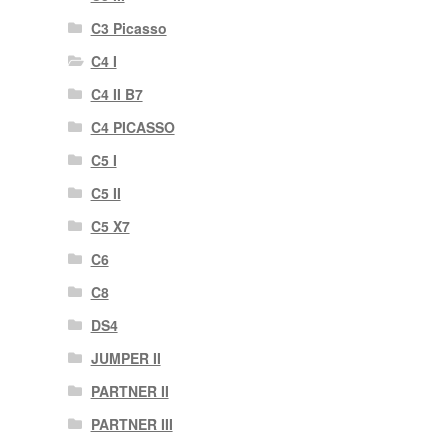
C3 Picasso
C4 I
C4 II B7
C4 PICASSO
C5 I
C5 II
C5 X7
C6
C8
DS4
JUMPER II
PARTNER II
PARTNER III