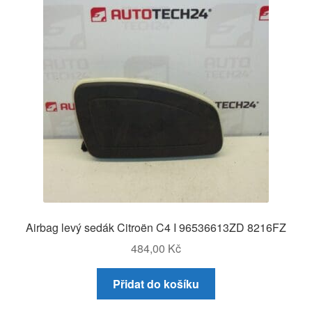
Airbag levý sedák Citroën C4 I 96536613ZD 8216FZ
484,00
Kč
Přidat do košíku