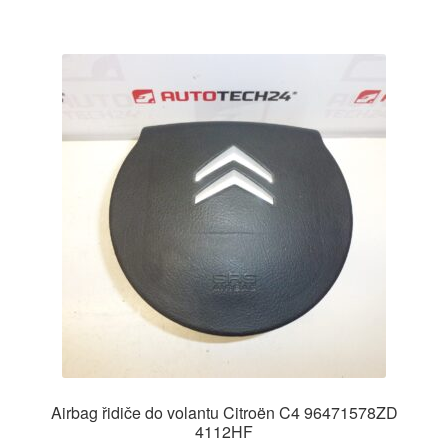
Airbag řidiče do volantu Citroën C4 96471578ZD
4112HF