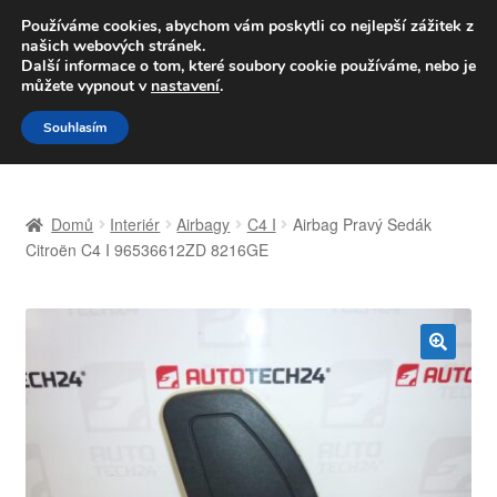
DOPRAVA od 139,-Kč
Používáme cookies, abychom vám poskytli co nejlepší zážitek z
našich webových stránek.
Volejte po-pá 9-16 704 494 494
Další informace o tom, které soubory cookie používáme, nebo je
můžete vypnout v
nastavení
.
Přeskočit
Přejít
Menu
Souhlasím
na
k
navigaci
obsahu
Úvodní stránka
webu
Domů
Interiér
Airbagy
C4 I
Airbag Pravý Sedák
Celosvětová doprava
Citroën C4 I 96536612ZD 8216GE
Doprava
Kontakt
🔍
Košík
Můj účet