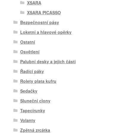
XSARA
XSARA PICASSO
Bezpečnostní pásy
Loketní a hlavové opěrky
Ostatní
Osvětlení
Palubní desky a jejich části
Řadící páky
Rolety plata kufru
Sedačky
Sluneční clony
Tapecírunky
Volanty
Zpětná zrcátka