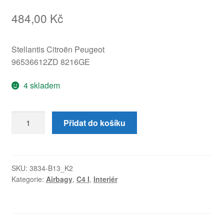
484,00
Kč
Stellantis Citroën Peugeot
96536612ZD 8216GE
4 skladem
Airbag
Přidat do košíku
Pravý
Sedák
Citroën
C4
SKU:
3834-B13_K2
Kategorie:
Airbagy
,
C4 I
,
Interiér
I
96536612ZD
8216GE
množství