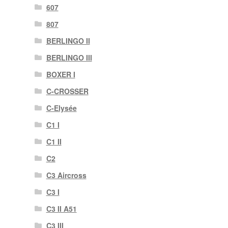
607
807
BERLINGO II
BERLINGO III
BOXER I
C-CROSSER
C-Elysée
C1 I
C1 II
C2
C3 Aircross
C3 I
C3 II A51
C3 III