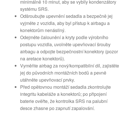
minimálně 10 minut, aby se vybily kondenzátory
systému SRS.
Odšroubujte upevnění sedadla a bezpečně jej
vyjměte z vozidla, aby byl přístup k airbagu a
konektorům nenásilný.
Odejměte čalounění a kryty podle výrobního
postupu vozidla, uvolněte upevňovací šrouby
airbagu a odpojte bezpečnostní konektory (pozor
na aretace konektorů).
Vyměňte airbag za nový/kompatibilní díl, zajistěte
jej do původních montážních bodů a pevně
utáhněte upevňovací prvky.
Před opětovnou montáží sedadla zkontrolujte
integritu kabeláže a konektorů; po připojení
baterie ověřte, že kontrolka SRS na palubní
desce zhasne po zapnutí zapalování.