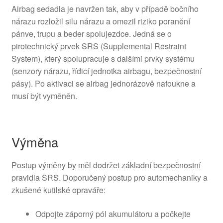
Airbag sedadla je navržen tak, aby v případě bočního
nárazu rozložil silu nárazu a omezil riziko poranění
pánve, trupu a beder spolujezdce. Jedná se o
pirotechnický prvek SRS (Supplemental Restraint
System), který spolupracuje s dalšími prvky systému
(senzory nárazu, řídicí jednotka airbagu, bezpečnostní
pásy). Po aktivaci se airbag jednorázově nafoukne a
musí být vyměněn.
Výměna
Postup výměny by měl dodržet základní bezpečnostní
pravidla SRS. Doporučený postup pro automechaniky a
zkušené kutilské opraváře:
Odpojte záporný pól akumulátoru a počkejte