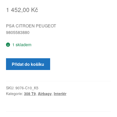
1 452,00
Kč
PSA CITROEN PEUGEOT
9805583880
1 skladem
Airbag
Přidat do košíku
sedačkový
pravý
Peugeot
308
SKU:
9076-C10_K5
Kategorie:
308 T9
,
Airbagy
,
Interiér
T9
9805583880
množství