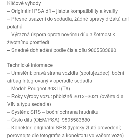
Klíčové výhody
– Originální PSA díl – jistota kompatibility a kvality
– Přesné usazení do sedadla, žádné úpravy držáků ani
potahů
– Výrazná úspora oproti novému dílu a šetrnost k
životnímu prostředí
– Snadné dohledání podle čísla dílu 9805583880
Technické informace
– Umístění: pravá strana vozidla (spolujezdec), boční
airbag integrovaný v opěradle sedadla
– Model: Peugeot 308 II (T9)
– Roky výroby vozu: přibližně 2013–2021 (ověřte dle
VIN a typu sedadla)
– Systém: SRS – boční ochrana hrudníku
– Číslo dílu (OEM/PSA): 9805583880
– Konektor: originální SRS (typicky žluté provedení;
porovnejte dle fotografie a konektoru ve vašem voze)