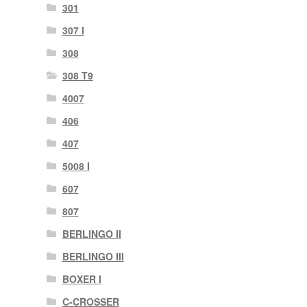
301
307 I
308
308 T9
4007
406
407
5008 I
607
807
BERLINGO II
BERLINGO III
BOXER I
C-CROSSER