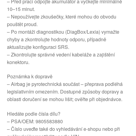
– Před prací odpojte akumulátor a vyčkejte minimálně
10–15 minut.
– Nepoužívejte zkoušečky, které mohou do obvodu
pouštět proud.
– Po montáži diagnostikou (DiagBox/Lexia) vymažte
chyby a zkontrolujte hodnoty odporu, případně
aktualizujte konfiguraci SRS.
– Zkontrolujte správné vedení kabeláže a zajištění
konektoru.
Poznámka k dopravě
– Airbag je pyrotechnická součást – přeprava podléhá
legislativním omezením. Dostupné způsoby dopravy a
oblasti doručení se mohou lišit; ověřte při objednávce.
Hledáte podle čísla dílu?
– PSA/OEM: 9805583880
– Číslo uveďte také do vyhledávání e-shopu nebo při