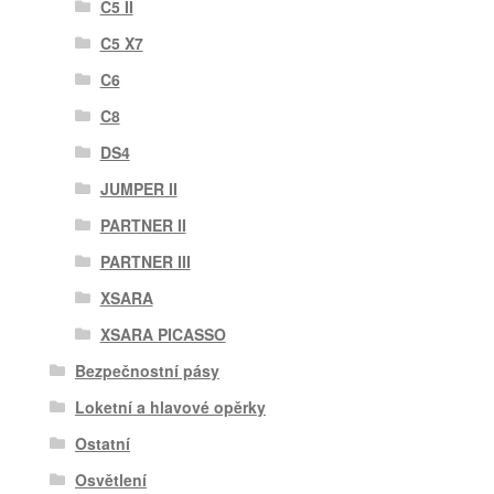
C5 II
C5 X7
C6
C8
DS4
JUMPER II
PARTNER II
PARTNER III
XSARA
XSARA PICASSO
Bezpečnostní pásy
Loketní a hlavové opěrky
Ostatní
Osvětlení