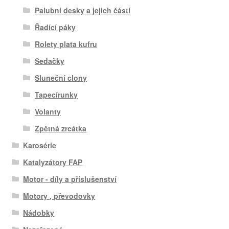
Palubní desky a jejich části
Řadící páky
Rolety plata kufru
Sedačky
Sluneční clony
Tapecírunky
Volanty
Zpětná zrcátka
Karosérie
Katalyzátory FAP
Motor - díly a příslušenství
Motory , převodovky
Nádobky