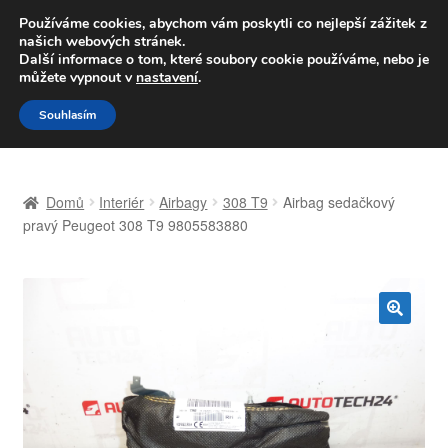
DOPRAVA od 139,-Kč
Používáme cookies, abychom vám poskytli co nejlepší zážitek z
našich webových stránek.
Volejte po-pá 9-16 704 494 494
Další informace o tom, které soubory cookie používáme, nebo je
můžete vypnout v
nastavení
.
Přeskočit
Přejít
Menu
Souhlasím
na
k
navigaci
obsahu
Úvodní stránka
webu
Domů
Interiér
Airbagy
308 T9
Airbag sedačkový
Celosvětová doprava
pravý Peugeot 308 T9 9805583880
Doprava
Kontakt
🔍
Košík
Můj účet