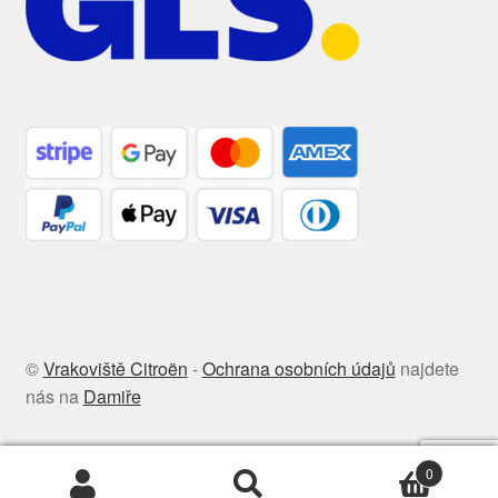
©
Vrakoviště Citroën
-
Ochrana osobních údajů
najdete
nás na
Damiře
0
Hledat:
Hledat