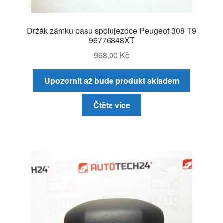
Držák zámku pasu spolujezdce Peugeot 308 T9
96776848XT
968,00
Kč
Upozornit až bude produkt skladem
Čtěte více