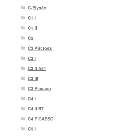
C-Elysée
C1 I
C1 II
C2
C3 Aircross
C3 I
C3 II A51
C3 III
C3 Picasso
C4 I
C4 II B7
C4 PICASSO
C5 I