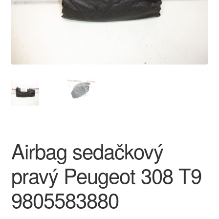
O nás
Obchodní podmínky
Ochrana osobních údajů
Platby
Pokladna
Airbag sedačkový
Reklamace
pravý Peugeot 308 T9
Reklamační řád
9805583880
Vrakoviště Citroën