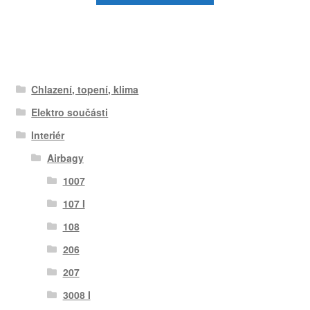
Chlazení, topení, klima
Elektro součásti
Interiér
Airbagy
1007
107 I
108
206
207
3008 I