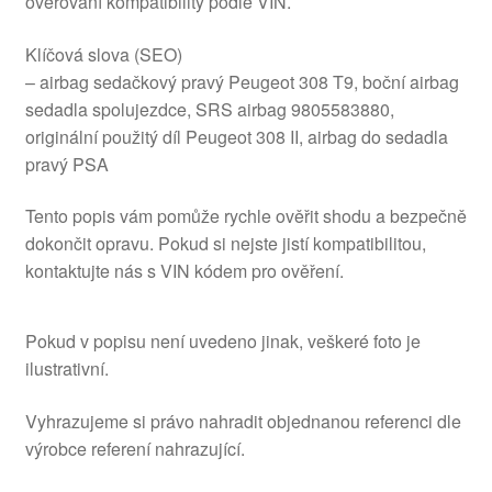
ověřování kompatibility podle VIN.
Klíčová slova (SEO)
– airbag sedačkový pravý Peugeot 308 T9, boční airbag
sedadla spolujezdce, SRS airbag 9805583880,
originální použitý díl Peugeot 308 II, airbag do sedadla
pravý PSA
Tento popis vám pomůže rychle ověřit shodu a bezpečně
dokončit opravu. Pokud si nejste jistí kompatibilitou,
kontaktujte nás s VIN kódem pro ověření.
Pokud v popisu není uvedeno jinak, veškeré foto je
ilustrativní.
Vyhrazujeme si právo nahradit objednanou referenci dle
výrobce referení nahrazující.