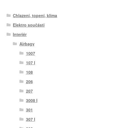
Chlazení, topení, klima
Elektro součásti
Interiér
Airbagy
1007
107 I
108
206
207
3008 I
301
307 I