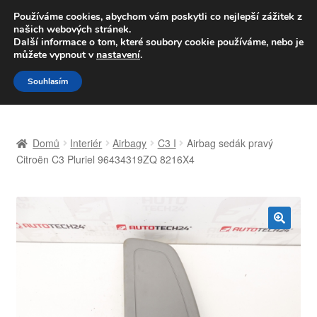
DOPRAVA od 139,-Kč
Používáme cookies, abychom vám poskytli co nejlepší zážitek z
našich webových stránek.
Volejte po-pá 9-16 704 494 494
Další informace o tom, které soubory cookie používáme, nebo je
můžete vypnout v
nastavení
.
Přeskočit
Přejít
Menu
Souhlasím
na
k
navigaci
obsahu
Úvodní stránka
webu
Domů
Interiér
Airbagy
C3 I
Airbag sedák pravý
Celosvětová doprava
Citroën C3 Pluriel 96434319ZQ 8216X4
Doprava
Kontakt
🔍
Košík
Můj účet