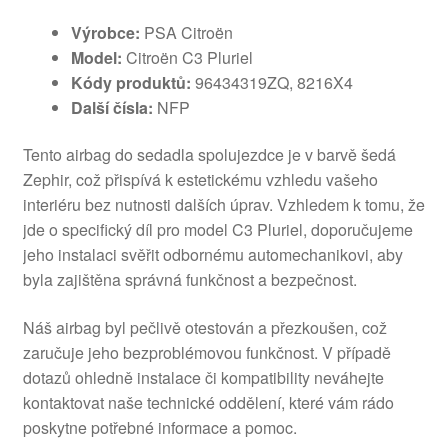
Výrobce:
PSA Citroën
Model:
Citroën C3 Pluriel
Kódy produktů:
96434319ZQ, 8216X4
Další čísla:
NFP
Tento airbag do sedadla spolujezdce je v barvě šedá
Zephir, což přispívá k estetickému vzhledu vašeho
interiéru bez nutnosti dalších úprav. Vzhledem k tomu, že
jde o specifický díl pro model C3 Pluriel, doporučujeme
jeho instalaci svěřit odbornému automechanikovi, aby
byla zajištěna správná funkčnost a bezpečnost.
Náš airbag byl pečlivě otestován a přezkoušen, což
zaručuje jeho bezproblémovou funkčnost. V případě
dotazů ohledně instalace či kompatibility neváhejte
kontaktovat naše technické oddělení, které vám rádo
poskytne potřebné informace a pomoc.