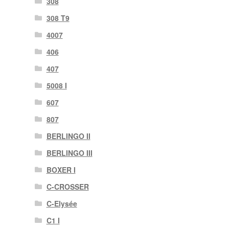
308
308 T9
4007
406
407
5008 I
607
807
BERLINGO II
BERLINGO III
BOXER I
C-CROSSER
C-Elysée
C1 I