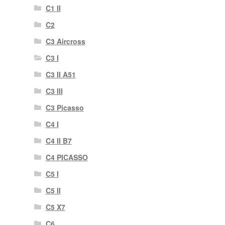
C1 II
C2
C3 Aircross
C3 I
C3 II A51
C3 III
C3 Picasso
C4 I
C4 II B7
C4 PICASSO
C5 I
C5 II
C5 X7
C6