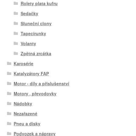
Rolety plata kufru
Sedačky
Sluneční clony
Tapecírunky
Volanty
Zpětná zrcátka
Karosérie
Katalyzátory FAP
Motor - díly a příslušenství
Motory , převodovky
Nádobky
Nezařazené
Pneu a disky
Podvozek a nápravy