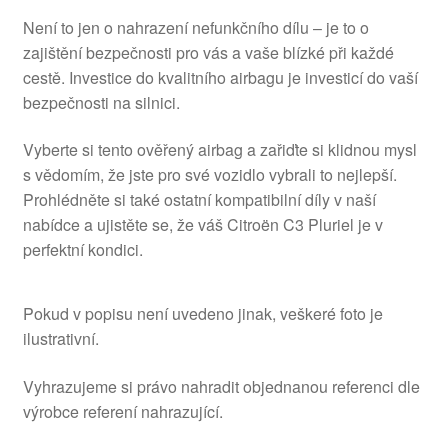
Není to jen o nahrazení nefunkčního dílu – je to o
zajištění bezpečnosti pro vás a vaše blízké při každé
cestě. Investice do kvalitního airbagu je investicí do vaší
bezpečnosti na silnici.
Vyberte si tento ověřený airbag a zařiďte si klidnou mysl
s vědomím, že jste pro své vozidlo vybrali to nejlepší.
Prohlédněte si také ostatní kompatibilní díly v naší
nabídce a ujistěte se, že váš Citroën C3 Pluriel je v
perfektní kondici.
Pokud v popisu není uvedeno jinak, veškeré foto je
ilustrativní.
Vyhrazujeme si právo nahradit objednanou referenci dle
výrobce referení nahrazující.