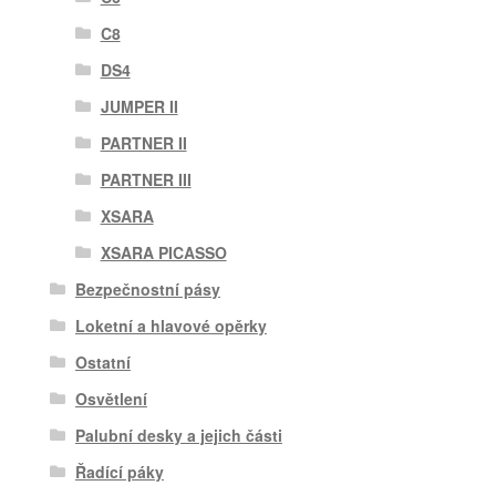
C8
DS4
JUMPER II
PARTNER II
PARTNER III
XSARA
XSARA PICASSO
Bezpečnostní pásy
Loketní a hlavové opěrky
Ostatní
Osvětlení
Palubní desky a jejich části
Řadící páky