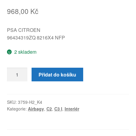
968,00
Kč
PSA CITROEN
96434319ZQ 8216X4 NFP
2 skladem
Airbag
Přidat do košíku
sedák
pravý
Citroën
C3
SKU:
3759-H2_K4
Kategorie:
Airbagy
,
C2
,
C3 I
,
Interiér
Pluriel
96434319ZQ
8216X4
množství