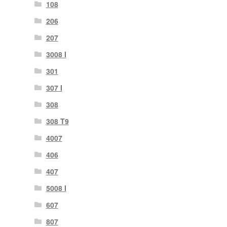
108
206
207
3008 I
301
307 I
308
308 T9
4007
406
407
5008 I
607
807