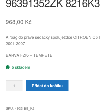
96391352ZK 8216K3
968,00
Kč
Airbag do pravé sedačky spolujezdce CITROEN C5 I
2001-2007
BARVA FZK- – TEMPETE
5 skladem
Airbag
Přidat do košíku
sedák
spolujezdce
Citroën
C5
SKU:
4923-B9_K2