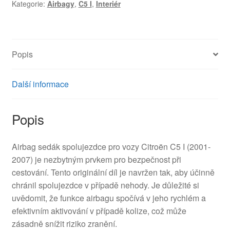
Kategorie:
Airbagy
,
C5 I
,
Interiér
96358188ZK
96391352ZK
8216K3
množství
Popis
Další informace
Popis
Airbag sedák spolujezdce pro vozy Citroën C5 I (2001-
2007) je nezbytným prvkem pro bezpečnost při
cestování. Tento originální díl je navržen tak, aby účinně
chránil spolujezdce v případě nehody. Je důležité si
uvědomit, že funkce airbagu spočívá v jeho rychlém a
efektivním aktivování v případě kolize, což může
zásadně snížit riziko zranění.