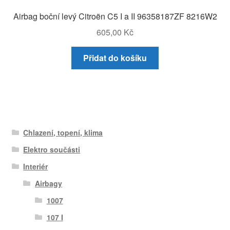
Airbag boční levý Citroën C5 I a II 96358187ZF 8216W2
605,00
Kč
Přidat do košíku
Chlazení, topení, klima
Elektro součásti
Interiér
Airbagy
1007
107 I