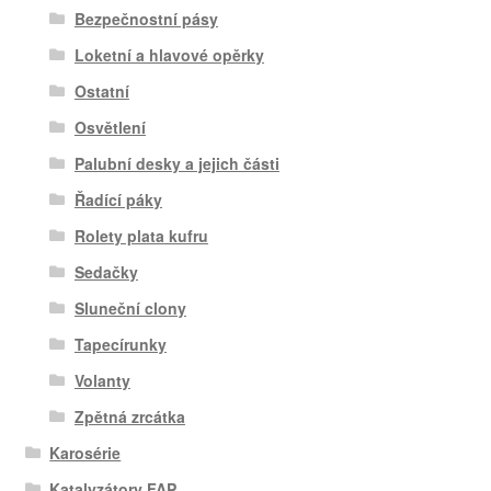
Bezpečnostní pásy
Loketní a hlavové opěrky
Ostatní
Osvětlení
Palubní desky a jejich části
Řadící páky
Rolety plata kufru
Sedačky
Sluneční clony
Tapecírunky
Volanty
Zpětná zrcátka
Karosérie
Katalyzátory FAP