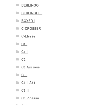
BERLINGO II
BERLINGO III
BOXER I
C-CROSSER
C-Elysée
C1 I
C1 II
C2
C3 Aircross
C3 I
C3 II A51
C3 III
C3 Picasso