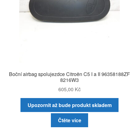
Boční airbag spolujezdce Citroën C5 I a II 96358188ZF
8216W3
605,00
Kč
Upozornit až bude produkt skladem
Čtěte více