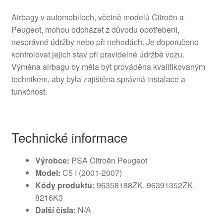
Airbagy v automobilech, včetně modelů Citroën a
Peugeot, mohou odcházet z důvodu opotřebení,
nesprávné údržby nebo při nehodách. Je doporučeno
kontrolovat jejich stav při pravidelné údržbě vozu.
Výměna airbagu by měla být prováděna kvalifikovaným
technikem, aby byla zajištěna správná instalace a
funkčnost.
Technické informace
Výrobce:
PSA Citroën Peugeot
Model:
C5 I (2001-2007)
Kódy produktů:
96358188ZK, 96391352ZK,
8216K3
Další čísla:
N/A