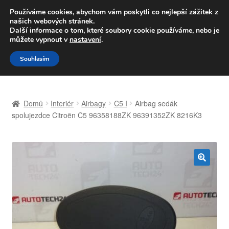
DOPRAVA od 139,-Kč
Používáme cookies, abychom vám poskytli co nejlepší zážitek z
našich webových stránek.
Volejte po-pá 9-16 704 494 494
Další informace o tom, které soubory cookie používáme, nebo je
můžete vypnout v
nastavení
.
Přeskočit
Přejít
Menu
Souhlasím
na
k
navigaci
obsahu
Úvodní stránka
webu
Domů
Interiér
Airbagy
C5 I
Airbag sedák
Celosvětová doprava
spolujezdce Citroën C5 96358188ZK 96391352ZK 8216K3
Doprava
Kontakt
🔍
Košík
Můj účet