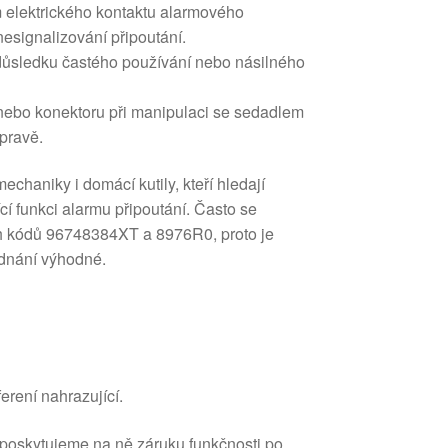
 elektrického kontaktu alarmového
esignalizování připoutání.
ůsledku častého používání nebo násilného
ebo konektoru při manipulaci se sedadlem
pravě.
echaniky i domácí kutily, kteří hledají
í funkci alarmu připoutání. Často se
ch kódů 96748384XT a 8976R0, proto je
ednání výhodné.
erení nahrazující.
 poskytujeme na ně záruku funkčnosti po