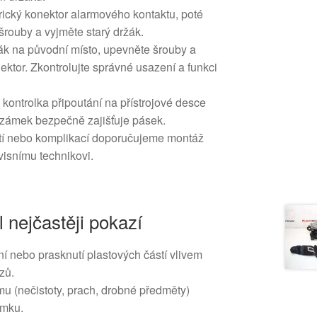
rický konektor alarmového kontaktu, poté
rouby a vyjměte starý držák.
žák na původní místo, upevněte šrouby a
nektor. Zkontrolujte správné usazení a funkci
 kontrolka připoutání na přístrojové desce
 zámek bezpečně zajišťuje pásek.
tí nebo komplikací doporučujeme montáž
visnímu technikovi.
l nejčastěji pokazí
 nebo prasknutí plastových částí vlivem
zů.
u (nečistoty, prach, drobné předměty)
ámku.