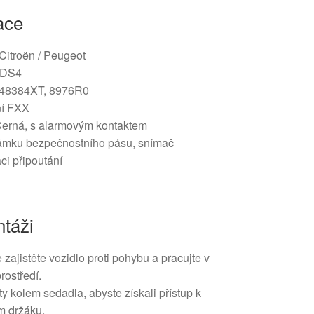
ace
 Citroën / Peugeot
, DS4
48384XT, 8976R0
í FXX
erná, s alarmovým kontaktem
mku bezpečnostního pásu, snímač
ci připoutání
táži
zajistěte vozidlo proti pohybu a pracujte v
ostředí.
ty kolem sedadla, abyste získali přístup k
 držáku.