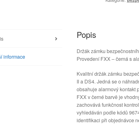
Kategorie:
Bezpe
C4
B7
96748384XT
8976R0
množství
Popis
is
Držák zámku bezpečnostního
í informace
Provedení FXX – černá s a
Kvalitní držák zámku bezpe
II a DS4. Jedná se o náhrad
obsahuje alarmový kontakt p
FXX v černé barvě je vhodný 
zachovává funkčnost kontrol
vyhledáván podle kódů 967
identifikaci při objednávce n