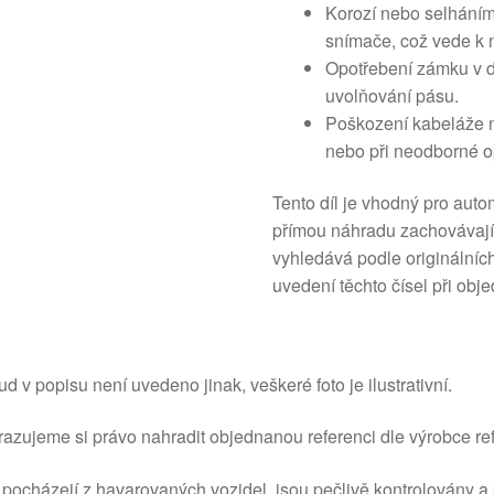
Korozí nebo selháním
snímače, což vede k n
Opotřebení zámku v d
uvolňování pásu.
Poškození kabeláže n
nebo při neodborné o
Tento díl je vhodný pro autom
přímou náhradu zachovávajíc
vyhledává podle originální
uvedení těchto čísel při obj
d v popisu není uvedeno jinak, veškeré foto je ilustrativní.
azujeme si právo nahradit objednanou referenci dle výrobce ref
 pocházejí z havarovaných vozidel, jsou pečlivě kontrolovány a