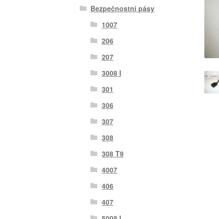
Bezpečnostní pásy
1007
206
207
3008 I
301
306
307
308
308 T9
4007
406
407
5008 I