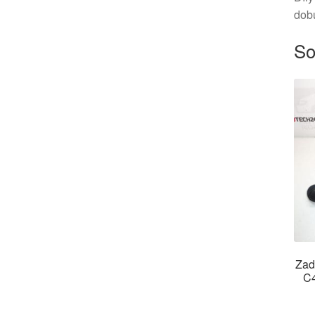
dob
So
Zad
C