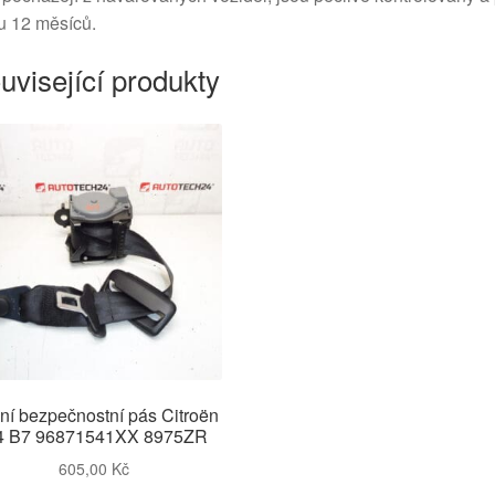
u 12 měsíců.
uvisející produkty
ní bezpečnostní pás Citroën
4 B7 96871541XX 8975ZR
605,00
Kč