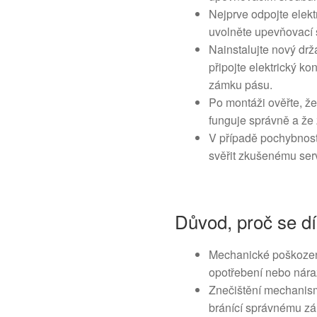
Nejprve odpojte elekt
uvolněte upevňovací š
Nainstalujte nový dr
připojte elektrický ko
zámku pásu.
Po montáži ověřte, že
funguje správně a že
V případě pochybnos
svěřit zkušenému ser
Důvod, proč se dí
Mechanické poškození
opotřebení nebo nára
Znečištění mechanism
bránící správnému z