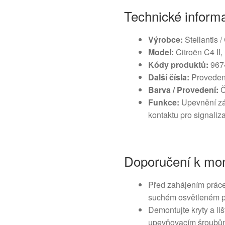
Technické inform
Výrobce:
Stellantis /
Model:
Citroën C4 II
Kódy produktů:
967
Další čísla:
Proveden
Barva / Provedení:
Č
Funkce:
Upevnění zá
kontaktu pro signaliza
Doporučení k mon
Před zahájením práce 
suchém osvětleném pr
Demontujte kryty a liš
upevňovacím šroubům