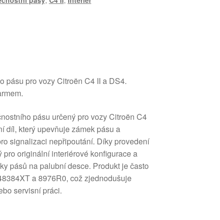
čnostní pásy
,
C4 II
,
Interiér
 pásu pro vozy Citroën C4 II a DS4.
larmem.
čnostního pásu určený pro vozy Citroën C4
ní díl, který upevňuje zámek pásu a
ro signalizaci nepřipoutání. Díky provedení
pro originální interiérové konfigurace a
ky pásů na palubní desce. Produkt je často
48384XT a 8976R0, což zjednodušuje
ebo servisní práci.