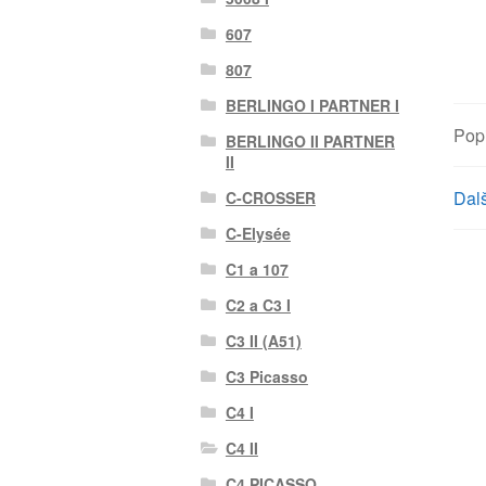
607
807
BERLINGO I PARTNER I
Pop
BERLINGO II PARTNER
II
Dalš
C-CROSSER
C-Elysée
C1 a 107
C2 a C3 I
C3 II (A51)
C3 Picasso
C4 I
C4 II
C4 PICASSO