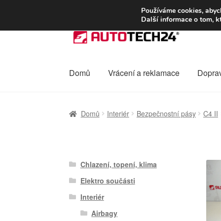
DOPRAVA od 13
Používáme cookies, abych
Další informace o tom, k
Přeskočit
Přejít
na
k
navigaci
obsahu
webu
Domů
Vrácení a reklamace
Dopra
Úvodní stránka
Celosvětová doprava
Dopra
Domů
Interiér
Bezpečnostní pásy
C4 II
Ochrana osobních údajů
Platby
Pokladna
Chlazení, topení, klima
Elektro součásti
Interiér
Airbagy