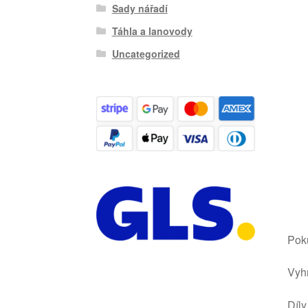
Sady nářadí
Táhla a lanovody
Uncategorized
Poku
Vyhr
Díly