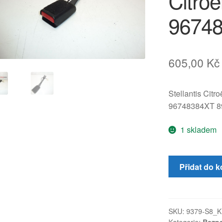
Citro
9674
605,00
Kč
Stellantis Citr
96748384XT 
1 skladem
Držák
Přidat do k
zámku
bezpečnostníh
pásu
Citroën
SKU:
9379-S8_K