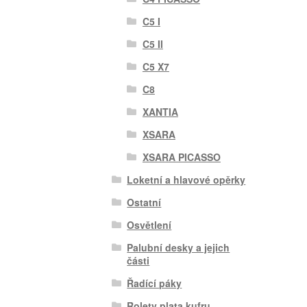
C5 I
C5 II
C5 X7
C8
XANTIA
XSARA
XSARA PICASSO
Loketní a hlavové opěrky
Ostatní
Osvětlení
Palubní desky a jejich
části
Řadící páky
Rolety plata kufru