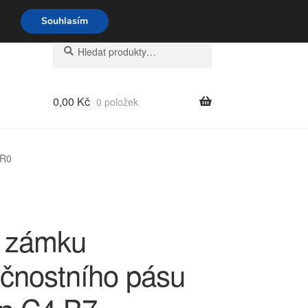
o-pá 9-16 704 494 494
Souhlasím
Hledat:
Hledat
0,00
Kč
0 položek
6R0
 zámku
čnostního pásu