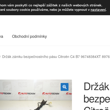
9,-Kč
Volejte p
om vám poskytli co nejlepší zážitek z našich webových stránek.
teré soubory cookie používáme, nebo je můžete vypnout v
nastavení
.
va
Obchodní podmínky
va
Kontakt
Košík
Můj účet
O nás
Obchodní podmínky
Držák zámku bezpečnostního pásu Citroën C4 B7 96748384XT 897
Reklamace
Reklamační řád
Vrakoviště Citroën
Držák
bezpe
🔍