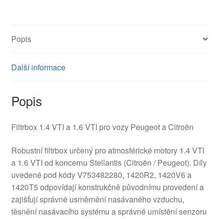
VTi
Citroën
Peugeot
Popis
V753482280
1420R2
1420V6
Další informace
množství
Popis
Filtrbox 1.4 VTI a 1.6 VTI pro vozy Peugeot a Citroën
Robustní filtrbox určený pro atmosférické motory 1.4 VTI
a 1.6 VTI od koncernu Stellantis (Citroën / Peugeot). Díly
uvedené pod kódy V753482280, 1420R2, 1420V6 a
1420T5 odpovídají konstrukčně původnímu provedení a
zajišťují správné usměrnění nasávaného vzduchu,
těsnění nasávacího systému a správné umístění senzoru