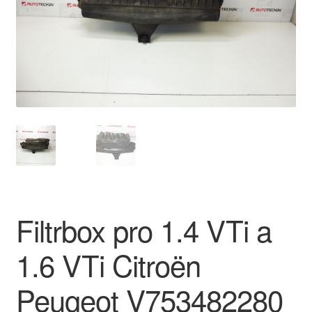
O nás
Obchodní podmínky
Ochrana osobních údajů
Platby
Pokladna
Reklamace
Filtrbox pro 1.4 VTi a
Reklamační řád
1.6 VTi Citroën
Vrakoviště Citroën
Peugeot V753482280