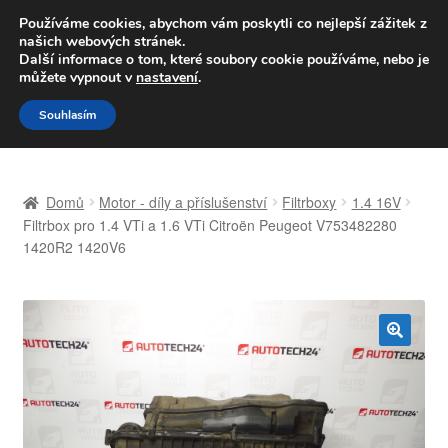
DOPRAVA od 139,-Kč
Používáme cookies, abychom vám poskytli co nejlepší zážitek z
našich webových stránek.
Volejte po-pá 9-16 704 494 494
Další informace o tom, které soubory cookie používáme, nebo je
můžete vypnout v
nastavení
.
Přeskočit
Přejít
Menu
Souhlasím
na
k
navigaci
obsahu
Úvodní stránka
webu
Domů
Motor - díly a příslušenství
Filtrboxy
1.4 16V
Celosvětová doprava
Filtrbox pro 1.4 VTi a 1.6 VTi Citroën Peugeot V753482280
1420R2 1420V6
Doprava
Kontakt
🔍
Košík
Můj účet