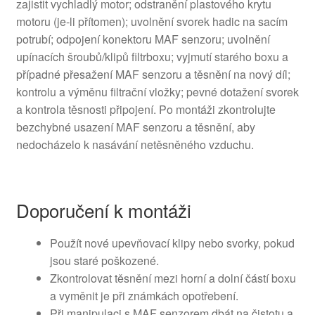
zajistit vychladlý motor; odstranění plastového krytu
motoru (je-li přítomen); uvolnění svorek hadic na sacím
potrubí; odpojení konektoru MAF senzoru; uvolnění
upínacích šroubů/klipů filtrboxu; vyjmutí starého boxu a
případné přesažení MAF senzoru a těsnění na nový díl;
kontrolu a výměnu filtrační vložky; pevné dotažení svorek
a kontrola těsnosti připojení. Po montáži zkontrolujte
bezchybné usazení MAF senzoru a těsnění, aby
nedocházelo k nasávání netěsněného vzduchu.
Doporučení k montáži
Použít nové upevňovací klipy nebo svorky, pokud
jsou staré poškozené.
Zkontrolovat těsnění mezi horní a dolní částí boxu
a vyměnit je při známkách opotřebení.
Při manipulaci s MAF senzorem dbát na čistotu a