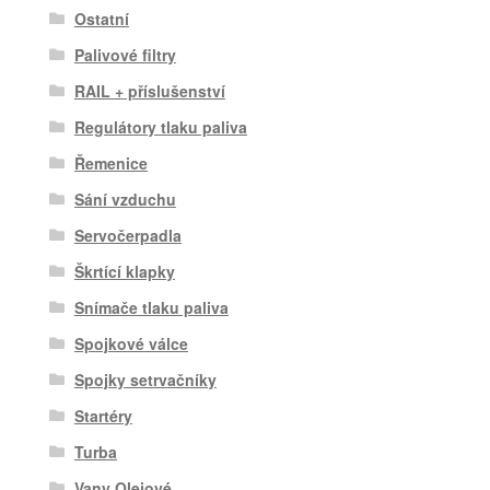
Ostatní
Palivové filtry
RAIL + příslušenství
Regulátory tlaku paliva
Řemenice
Sání vzduchu
Servočerpadla
Škrtící klapky
Snímače tlaku paliva
Spojkové válce
Spojky setrvačníky
Startéry
Turba
Vany Olejové