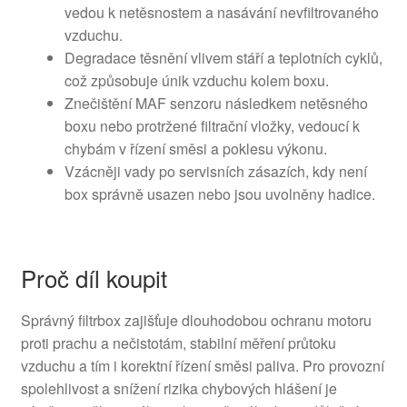
vedou k netěsnostem a nasávání nevfiltrovaného
vzduchu.
Degradace těsnění vlivem stáří a teplotních cyklů,
což způsobuje únik vzduchu kolem boxu.
Znečištění MAF senzoru následkem netěsného
boxu nebo protržené filtrační vložky, vedoucí k
chybám v řízení směsi a poklesu výkonu.
Vzácněji vady po servisních zásazích, kdy není
box správně usazen nebo jsou uvolněny hadice.
Proč díl koupit
Správný filtrbox zajišťuje dlouhodobou ochranu motoru
proti prachu a nečistotám, stabilní měření průtoku
vzduchu a tím i korektní řízení směsi paliva. Pro provozní
spolehlivost a snížení rizika chybových hlášení je