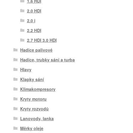
1.6 HDI
2.0 HDI
2.0 i
2.2 HDI
2.7 HDI 3.0 HDI
Hadice palivové
Hadice, trubky sání a turba
Hlavy
Klapky sání
Klimakompresory
Kryty motoru
Kryty rozvodů
Lanovody, lanka
Měrky oleje