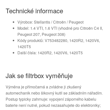
Technické informace
Výrobce: Stellantis / Citroën / Peugeot
Model: 1.4 VTI, 1.6 VTI (vhodné pro Citroën C4 II,
Peugeot 207, Peugeot 308)
Kódy produktů: V753482280, 1420R2, 1420V6,
1420T5
Další čísla: 1420R2, 1420V6, 1420T5
Jak se filtrbox vyměňuje
Výměna je přímoča­rná a zvládne ji zkušený
automechanik nebo šikovný kutil se základním nářadím.
Postup typicky zahrnuje: vypojení záporného kabelu
baterie není nutné, pokud nezasahujete do elektroniky;