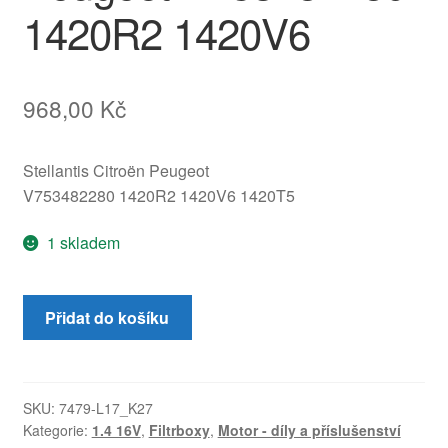
1420R2 1420V6
968,00
Kč
Stellantis Citroën Peugeot
V753482280 1420R2 1420V6 1420T5
1 skladem
Filtrbox
Přidat do košíku
pro
1.4
VTi
a
SKU:
7479-L17_K27
Kategorie:
1.4 16V
,
Filtrboxy
,
Motor - díly a příslušenství
1.6