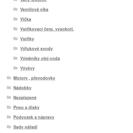
Ventilová víka
Víčka
Vstřikovací čerp. vysokotl.
Vstřiky
Výfukové svody
Výměníky olej-voda
Vývěvy
Motory , převodovky
Nádobky
Nezařazené
Pneu a disky
Podvozek a nápravy
Sady nářadí